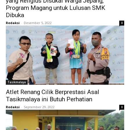
yang Religius Disukai Warga Jepang,
Program Magang untuk Lulusan SMK
Dibuka
Redaksi
-
Desember 5, 2022
0
Tasikmalaya
Atlet Renang Cilik Berprestasi Asal
Tasikmalaya ini Butuh Perhatian
Redaksi
-
September 29, 2022
0