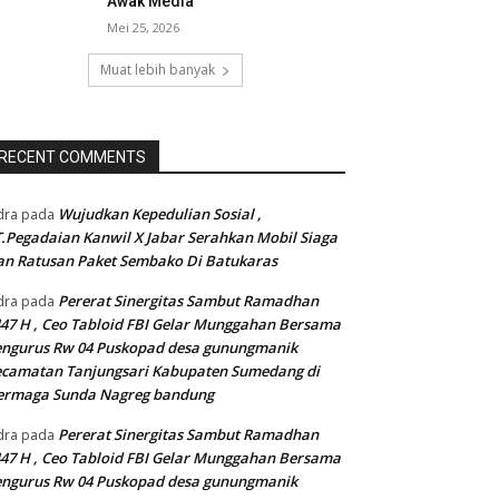
Awak Media
Mei 25, 2026
Muat lebih banyak
RECENT COMMENTS
Wujudkan Kepedulian Sosial ,
dra
pada
.Pegadaian Kanwil X Jabar Serahkan Mobil Siaga
n Ratusan Paket Sembako Di Batukaras
Pererat Sinergitas Sambut Ramadhan
dra
pada
47 H , Ceo Tabloid FBI Gelar Munggahan Bersama
engurus Rw 04 Puskopad desa gunungmanik
camatan Tanjungsari Kabupaten Sumedang di
ermaga Sunda Nagreg bandung
Pererat Sinergitas Sambut Ramadhan
dra
pada
47 H , Ceo Tabloid FBI Gelar Munggahan Bersama
engurus Rw 04 Puskopad desa gunungmanik