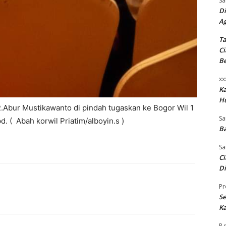
Sa
Di
A
Ta
Ci
B
xx
K
H
R.Abur Mustikawanto di pindah tugaskan ke Bogor Wil 1
Sa
. ( Abah korwil Priatim/alboyin.s )
Ba
Sa
Ci
Di
Pr
Se
Ka
P