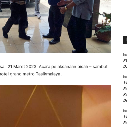
In
PT
asa , 21 Maret 2023 Acara pelaksanaan pisah – sambut
Da
hotel grand metro Tasikmalaya .
In
14
P
Ke
D
In
14
P