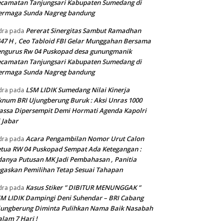
camatan Tanjungsari Kabupaten Sumedang di
ermaga Sunda Nagreg bandung
Pererat Sinergitas Sambut Ramadhan
dra
pada
47 H , Ceo Tabloid FBI Gelar Munggahan Bersama
engurus Rw 04 Puskopad desa gunungmanik
camatan Tanjungsari Kabupaten Sumedang di
ermaga Sunda Nagreg bandung
LSM LIDIK Sumedang Nilai Kinerja
dra
pada
num BRI Ujungberung Buruk : Aksi Unras 1000
ssa Dipersempit Demi Hormati Agenda Kapolri
 Jabar
Acara Pengambilan Nomor Urut Calon
dra
pada
tua RW 04 Puskopad Sempat Ada Ketegangan :
anya Putusan MK Jadi Pembahasan , Panitia
gaskan Pemilihan Tetap Sesuai Tahapan
Kasus Stiker ” DIBITUR MENUNGGAK ”
dra
pada
M LIDIK Dampingi Deni Suhendar – BRI Cabang
jungberung Diminta Pulihkan Nama Baik Nasabah
lam 7 Hari !