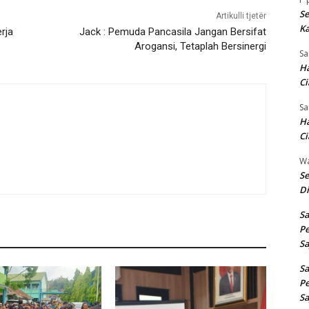
Se
Artikulli tjetër
Ka
rja
Jack : Pemuda Pancasila Jangan Bersifat
Arogansi, Tetaplah Bersinergi
Sa
Ha
Ci
Sa
Ha
Ci
W
Se
Di
Sa
Pe
Sa
Sa
Pe
Sa