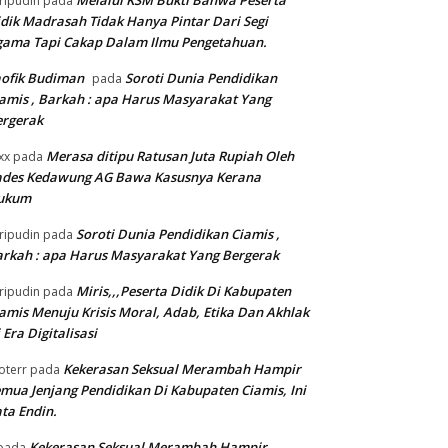
Melalui KSM Bukti Bahwa Peserta
ripudin
pada
dik Madrasah Tidak Hanya Pintar Dari Segi
gama Tapi Cakap Dalam Ilmu Pengetahuan.
ofik Budiman
Soroti Dunia Pendidikan
pada
amis , Barkah : apa Harus Masyarakat Yang
ergerak
Merasa ditipu Ratusan Juta Rupiah Oleh
xx
pada
ades Kedawung AG Bawa Kasusnya Kerana
ukum
Soroti Dunia Pendidikan Ciamis ,
ripudin
pada
rkah : apa Harus Masyarakat Yang Bergerak
Miris,,,Peserta Didik Di Kabupaten
ripudin
pada
amis Menuju Krisis Moral, Adab, Etika Dan Akhlak
 Era Digitalisasi
Kekerasan Seksual Merambah Hampir
oterr
pada
mua Jenjang Pendidikan Di Kabupaten Ciamis, Ini
ta Endin.
Kekerasan Seksual Merambah Hampir
pada