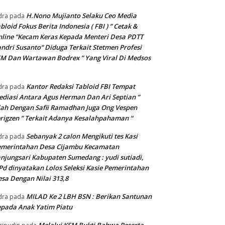
H.Nono Mujianto Selaku Ceo Media
dra
pada
bloid Fokus Berita Indonesia ( FBI ) ” Cetak &
line “Kecam Keras Kepada Menteri Desa PDTT
ndri Susanto” Diduga Terkait Stetmen Profesi
M Dan Wartawan Bodrex ” Yang Viral Di Medsos
Kantor Redaksi Tabloid FBI Tempat
dra
pada
diasi Antara Agus Herman Dan Ari Septian ”
lah Dengan Safii Ramadhan Juga Ong Vespen
rigzen ” Terkait Adanya Kesalahpahaman “
Sebanyak 2 calon Mengikuti tes Kasi
dra
pada
emerintahan Desa Cijambu Kecamatan
njungsari Kabupaten Sumedang : yudi sutiadi,
Pd dinyatakan Lolos Seleksi Kasie Pemerintahan
sa Dengan Nilai 313,8
MILAD Ke 2 LBH BSN : Berikan Santunan
dra
pada
pada Anak Yatim Piatu