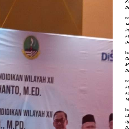
Ke
D
In
14
P
Ke
D
In
Ok
Ma
Di
In
Ke
Ad
Te
In
LS
U
Da