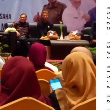
In
Ta
On
Ya
LS
.
In
Me
Is
Se
In
P
Ta
S.
De
In
Ke