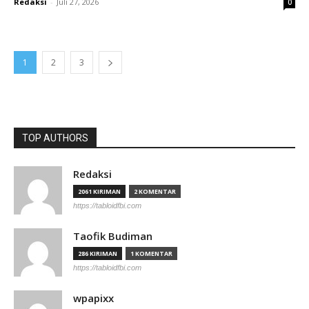
Redaksi
-
Juli 27, 2026
0
1
2
3
TOP AUTHORS
Redaksi
2061 KIRIMAN
2 KOMENTAR
https://tabloidfbi.com
Taofik Budiman
286 KIRIMAN
1 KOMENTAR
https://tabloidfbi.com
wpapixx