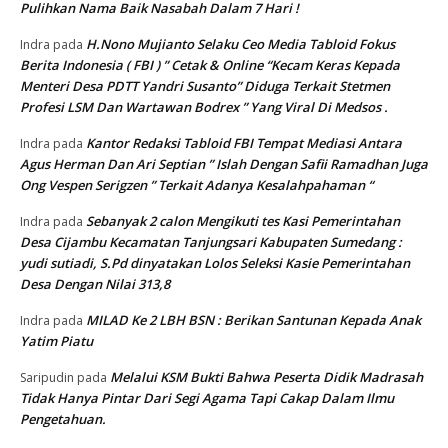
Pulihkan Nama Baik Nasabah Dalam 7 Hari !
H.Nono Mujianto Selaku Ceo Media Tabloid Fokus
Indra
pada
Berita Indonesia ( FBI ) ” Cetak & Online “Kecam Keras Kepada
Menteri Desa PDTT Yandri Susanto” Diduga Terkait Stetmen
Profesi LSM Dan Wartawan Bodrex ” Yang Viral Di Medsos .
Kantor Redaksi Tabloid FBI Tempat Mediasi Antara
Indra
pada
Agus Herman Dan Ari Septian ” Islah Dengan Safii Ramadhan Juga
Ong Vespen Serigzen ” Terkait Adanya Kesalahpahaman “
Sebanyak 2 calon Mengikuti tes Kasi Pemerintahan
Indra
pada
Desa Cijambu Kecamatan Tanjungsari Kabupaten Sumedang :
yudi sutiadi, S.Pd dinyatakan Lolos Seleksi Kasie Pemerintahan
Desa Dengan Nilai 313,8
MILAD Ke 2 LBH BSN : Berikan Santunan Kepada Anak
Indra
pada
Yatim Piatu
Melalui KSM Bukti Bahwa Peserta Didik Madrasah
Saripudin
pada
Tidak Hanya Pintar Dari Segi Agama Tapi Cakap Dalam Ilmu
Pengetahuan.