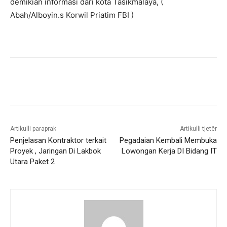
demikian informasi dari kota Tasikmalaya, (
Abah/Alboyin.s Korwil Priatim FBI )
Artikulli paraprak
Artikulli tjetër
Penjelasan Kontraktor terkait
Pegadaian Kembali Membuka
Proyek , Jaringan Di Lakbok
Lowongan Kerja DI Bidang IT
Utara Paket 2