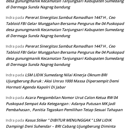
desa gunungmanik Kecamatan Tanjungsari Kabupaten Sumedang
di Dermaga Sunda Nagreg bandung
Pererat Sinergitas Sambut Ramadhan 1447 H , Ceo
Indra
pada
Tabloid FBI Gelar Munggahan Bersama Pengurus Rw 04 Puskopad
desa gunungmanik Kecamatan Tanjungsari Kabupaten Sumedang
di Dermaga Sunda Nagreg bandung
Pererat Sinergitas Sambut Ramadhan 1447 H , Ceo
Indra
pada
Tabloid FBI Gelar Munggahan Bersama Pengurus Rw 04 Puskopad
desa gunungmanik Kecamatan Tanjungsari Kabupaten Sumedang
di Dermaga Sunda Nagreg bandung
LSM LIDIK Sumedang Nilai Kinerja Oknum BRI
Indra
pada
Ujungberung Buruk : Aksi Unras 1000 Massa Dipersempit Demi
Hormati Agenda Kapolri Di Jabar
Acara Pengambilan Nomor Urut Calon Ketua RW 04
Indra
pada
Puskopad Sempat Ada Ketegangan : Adanya Putusan MK Jadi
Pembahasan , Panitia Tegaskan Pemilihan Tetap Sesuai Tahapan
Kasus Stiker ” DIBITUR MENUNGGAK ” LSM LIDIK
Indra
pada
Dampingi Deni Suhendar – BRI Cabang Ujungberung Diminta