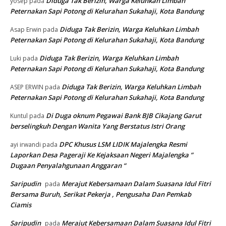
Diduga Tak Berizin, Warga Keluhkan Limbah
yosep
pada
Peternakan Sapi Potong di Kelurahan Sukahaji, Kota Bandung
Diduga Tak Berizin, Warga Keluhkan Limbah
Asap Erwin
pada
Peternakan Sapi Potong di Kelurahan Sukahaji, Kota Bandung
Diduga Tak Berizin, Warga Keluhkan Limbah
Luki
pada
Peternakan Sapi Potong di Kelurahan Sukahaji, Kota Bandung
Diduga Tak Berizin, Warga Keluhkan Limbah
ASEP ERWIN
pada
Peternakan Sapi Potong di Kelurahan Sukahaji, Kota Bandung
Di Duga oknum Pegawai Bank BJB Cikajang Garut
Kuntul
pada
berselingkuh Dengan Wanita Yang Berstatus Istri Orang
DPC Khusus LSM LIDIK Majalengka Resmi
ayi irwandi
pada
Laporkan Desa Pageraji Ke Kejaksaan Negeri Majalengka ”
Dugaan Penyalahgunaan Anggaran “
Saripudin
Merajut Kebersamaan Dalam Suasana Idul Fitri
pada
Bersama Buruh, Serikat Pekerja , Pengusaha Dan Pemkab
Ciamis
Saripudin
Merajut Kebersamaan Dalam Suasana Idul Fitri
pada