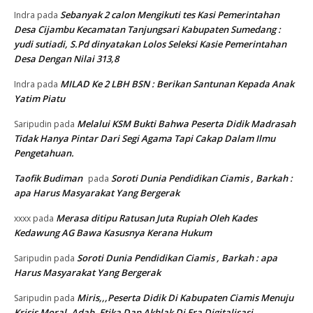
Sebanyak 2 calon Mengikuti tes Kasi Pemerintahan
Indra
pada
Desa Cijambu Kecamatan Tanjungsari Kabupaten Sumedang :
yudi sutiadi, S.Pd dinyatakan Lolos Seleksi Kasie Pemerintahan
Desa Dengan Nilai 313,8
MILAD Ke 2 LBH BSN : Berikan Santunan Kepada Anak
Indra
pada
Yatim Piatu
Melalui KSM Bukti Bahwa Peserta Didik Madrasah
Saripudin
pada
Tidak Hanya Pintar Dari Segi Agama Tapi Cakap Dalam Ilmu
Pengetahuan.
Taofik Budiman
Soroti Dunia Pendidikan Ciamis , Barkah :
pada
apa Harus Masyarakat Yang Bergerak
Merasa ditipu Ratusan Juta Rupiah Oleh Kades
xxxx
pada
Kedawung AG Bawa Kasusnya Kerana Hukum
Soroti Dunia Pendidikan Ciamis , Barkah : apa
Saripudin
pada
Harus Masyarakat Yang Bergerak
Miris,,,Peserta Didik Di Kabupaten Ciamis Menuju
Saripudin
pada
Krisis Moral, Adab, Etika Dan Akhlak Di Era Digitalisasi