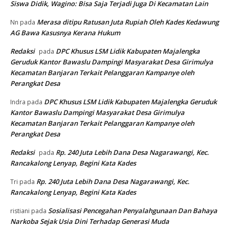
Siswa Didik, Wagino: Bisa Saja Terjadi Juga Di Kecamatan Lain
Merasa ditipu Ratusan Juta Rupiah Oleh Kades Kedawung
Nn
pada
AG Bawa Kasusnya Kerana Hukum
Redaksi
DPC Khusus LSM Lidik Kabupaten Majalengka
pada
Geruduk Kantor Bawaslu Dampingi Masyarakat Desa Girimulya
Kecamatan Banjaran Terkait Pelanggaran Kampanye oleh
Perangkat Desa
DPC Khusus LSM Lidik Kabupaten Majalengka Geruduk
Indra
pada
Kantor Bawaslu Dampingi Masyarakat Desa Girimulya
Kecamatan Banjaran Terkait Pelanggaran Kampanye oleh
Perangkat Desa
Redaksi
Rp. 240 Juta Lebih Dana Desa Nagarawangi, Kec.
pada
Rancakalong Lenyap, Begini Kata Kades
Rp. 240 Juta Lebih Dana Desa Nagarawangi, Kec.
Tri
pada
Rancakalong Lenyap, Begini Kata Kades
Sosialisasi Pencegahan Penyalahgunaan Dan Bahaya
ristiani
pada
Narkoba Sejak Usia Dini Terhadap Generasi Muda