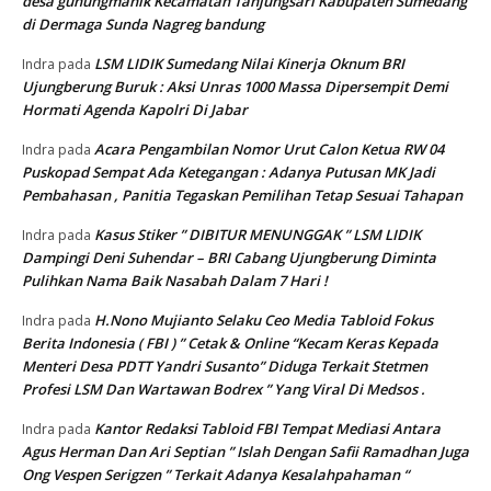
desa gunungmanik Kecamatan Tanjungsari Kabupaten Sumedang
di Dermaga Sunda Nagreg bandung
LSM LIDIK Sumedang Nilai Kinerja Oknum BRI
Indra
pada
Ujungberung Buruk : Aksi Unras 1000 Massa Dipersempit Demi
Hormati Agenda Kapolri Di Jabar
Acara Pengambilan Nomor Urut Calon Ketua RW 04
Indra
pada
Puskopad Sempat Ada Ketegangan : Adanya Putusan MK Jadi
Pembahasan , Panitia Tegaskan Pemilihan Tetap Sesuai Tahapan
Kasus Stiker ” DIBITUR MENUNGGAK ” LSM LIDIK
Indra
pada
Dampingi Deni Suhendar – BRI Cabang Ujungberung Diminta
Pulihkan Nama Baik Nasabah Dalam 7 Hari !
H.Nono Mujianto Selaku Ceo Media Tabloid Fokus
Indra
pada
Berita Indonesia ( FBI ) ” Cetak & Online “Kecam Keras Kepada
Menteri Desa PDTT Yandri Susanto” Diduga Terkait Stetmen
Profesi LSM Dan Wartawan Bodrex ” Yang Viral Di Medsos .
Kantor Redaksi Tabloid FBI Tempat Mediasi Antara
Indra
pada
Agus Herman Dan Ari Septian ” Islah Dengan Safii Ramadhan Juga
Ong Vespen Serigzen ” Terkait Adanya Kesalahpahaman “