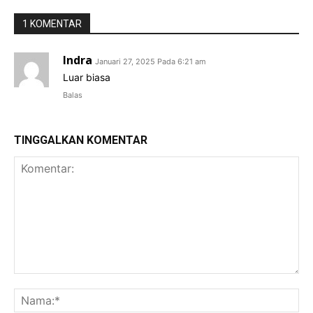
1 KOMENTAR
Indra
Januari 27, 2025 Pada 6:21 am
Luar biasa
Balas
TINGGALKAN KOMENTAR
Komentar:
Na