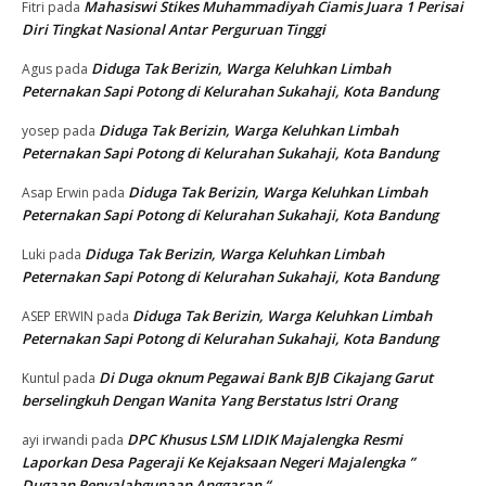
Mahasiswi Stikes Muhammadiyah Ciamis Juara 1 Perisai
Fitri
pada
Diri Tingkat Nasional Antar Perguruan Tinggi
Diduga Tak Berizin, Warga Keluhkan Limbah
Agus
pada
Peternakan Sapi Potong di Kelurahan Sukahaji, Kota Bandung
Diduga Tak Berizin, Warga Keluhkan Limbah
yosep
pada
Peternakan Sapi Potong di Kelurahan Sukahaji, Kota Bandung
Diduga Tak Berizin, Warga Keluhkan Limbah
Asap Erwin
pada
Peternakan Sapi Potong di Kelurahan Sukahaji, Kota Bandung
Diduga Tak Berizin, Warga Keluhkan Limbah
Luki
pada
Peternakan Sapi Potong di Kelurahan Sukahaji, Kota Bandung
Diduga Tak Berizin, Warga Keluhkan Limbah
ASEP ERWIN
pada
Peternakan Sapi Potong di Kelurahan Sukahaji, Kota Bandung
Di Duga oknum Pegawai Bank BJB Cikajang Garut
Kuntul
pada
berselingkuh Dengan Wanita Yang Berstatus Istri Orang
DPC Khusus LSM LIDIK Majalengka Resmi
ayi irwandi
pada
Laporkan Desa Pageraji Ke Kejaksaan Negeri Majalengka ”
Dugaan Penyalahgunaan Anggaran “