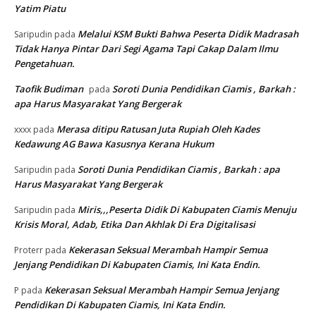
Yatim Piatu
Melalui KSM Bukti Bahwa Peserta Didik Madrasah
Saripudin
pada
Tidak Hanya Pintar Dari Segi Agama Tapi Cakap Dalam Ilmu
Pengetahuan.
Taofik Budiman
Soroti Dunia Pendidikan Ciamis , Barkah :
pada
apa Harus Masyarakat Yang Bergerak
Merasa ditipu Ratusan Juta Rupiah Oleh Kades
xxxx
pada
Kedawung AG Bawa Kasusnya Kerana Hukum
Soroti Dunia Pendidikan Ciamis , Barkah : apa
Saripudin
pada
Harus Masyarakat Yang Bergerak
Miris,,,Peserta Didik Di Kabupaten Ciamis Menuju
Saripudin
pada
Krisis Moral, Adab, Etika Dan Akhlak Di Era Digitalisasi
Kekerasan Seksual Merambah Hampir Semua
Proterr
pada
Jenjang Pendidikan Di Kabupaten Ciamis, Ini Kata Endin.
Kekerasan Seksual Merambah Hampir Semua Jenjang
P
pada
Pendidikan Di Kabupaten Ciamis, Ini Kata Endin.