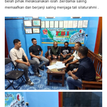
belah pihak melaksanakan islah .berdamai saling
memaafkan dan berjanji saling menjaga tali silaturahmi .