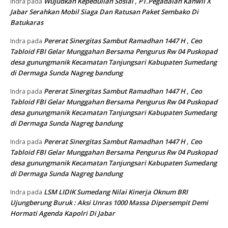
Wujudkan Kepedulian Sosial , PT.Pegadaian Kanwil X
Indra
pada
Jabar Serahkan Mobil Siaga Dan Ratusan Paket Sembako Di
Batukaras
Pererat Sinergitas Sambut Ramadhan 1447 H , Ceo
Indra
pada
Tabloid FBI Gelar Munggahan Bersama Pengurus Rw 04 Puskopad
desa gunungmanik Kecamatan Tanjungsari Kabupaten Sumedang
di Dermaga Sunda Nagreg bandung
Pererat Sinergitas Sambut Ramadhan 1447 H , Ceo
Indra
pada
Tabloid FBI Gelar Munggahan Bersama Pengurus Rw 04 Puskopad
desa gunungmanik Kecamatan Tanjungsari Kabupaten Sumedang
di Dermaga Sunda Nagreg bandung
Pererat Sinergitas Sambut Ramadhan 1447 H , Ceo
Indra
pada
Tabloid FBI Gelar Munggahan Bersama Pengurus Rw 04 Puskopad
desa gunungmanik Kecamatan Tanjungsari Kabupaten Sumedang
di Dermaga Sunda Nagreg bandung
LSM LIDIK Sumedang Nilai Kinerja Oknum BRI
Indra
pada
Ujungberung Buruk : Aksi Unras 1000 Massa Dipersempit Demi
Hormati Agenda Kapolri Di Jabar