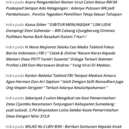
Acara Pengambilan Nomor Urut Calon Ketua RW 04
Indra
pada
Puskopad Sempat Ada Ketegangan : Adanya Putusan MK Jadi
Pembahasan , Panitia Tegaskan Pemilihan Tetap Sesuai Tahapan
Kasus Stiker ” DIBITUR MENUNGGAK ” LSM LIDIK
Indra
pada
Dampingi Deni Suhendar – BRI Cabang Ujungberung Diminta
Pulihkan Nama Baik Nasabah Dalam 7 Hari !
H.Nono Mujianto Selaku Ceo Media Tabloid Fokus
Indra
pada
Berita Indonesia ( FBI ) ” Cetak & Online “Kecam Keras Kepada
Menteri Desa PDTT Yandri Susanto” Diduga Terkait Stetmen
Profesi LSM Dan Wartawan Bodrex ” Yang Viral Di Medsos .
Kantor Redaksi Tabloid FBI Tempat Mediasi Antara
Indra
pada
Agus Herman Dan Ari Septian ” Islah Dengan Safii Ramadhan Juga
Ong Vespen Serigzen ” Terkait Adanya Kesalahpahaman “
Sebanyak 2 calon Mengikuti tes Kasi Pemerintahan
Indra
pada
Desa Cijambu Kecamatan Tanjungsari Kabupaten Sumedang :
yudi sutiadi, S.Pd dinyatakan Lolos Seleksi Kasie Pemerintahan
Desa Dengan Nilai 313,8
MILAD Ke 2 LBH BSN : Berikan Santunan Kepada Anak
Indra
pada