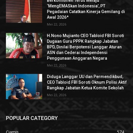
Berkomitmen Terus Melaju
‘MengEMASkan Indonesia’, PT
Pegadaian Catatkan Kinerja Gemilang di
Awal 2026*
Mei 22, 2026
H.Nono Mujianto CEO Tabloid FBI Soroti
Dugaan Guru PPPK Rangkap Jabatan
BPD, Dinilai Berpotensi Langgar Aturan
ASN dan Cederai Independensi
Penggunaan Anggaran Negara
Mei 22, 2026
Diduga Langgar UU dan Permendikbud,
CEO Tabloid FBI Soroti Oknum Polisi Aktif
Rangkap Jabatan Ketua Komite Sekolah
Mei 22, 2026
POPULAR CATEGORY
Ciamis
574