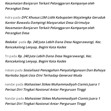
Kecamatan Banjaran Terkait Pelanggaran Kampanye oleh
Perangkat Desa
DPC Khusus LSM Lidik Kabupaten Majalengka Geruduk
Indra
pada
Kantor Bawaslu Dampingi Masyarakat Desa Girimulya
Kecamatan Banjaran Terkait Pelanggaran Kampanye oleh
Perangkat Desa
Redaksi
Rp. 240 Juta Lebih Dana Desa Nagarawangi, Kec.
pada
Rancakalong Lenyap, Begini Kata Kades
Rp. 240 Juta Lebih Dana Desa Nagarawangi, Kec.
Tri
pada
Rancakalong Lenyap, Begini Kata Kades
Sosialisasi Pencegahan Penyalahgunaan Dan Bahaya
ristiani
pada
Narkoba Sejak Usia Dini Terhadap Generasi Muda
Mahasiswi Stikes Muhammadiyah Ciamis Juara 1
nandar
pada
Perisai Diri Tingkat Nasional Antar Perguruan Tinggi
Mahasiswi Stikes Muhammadiyah Ciamis Juara 1
Nandar
pada
Perisai Diri Tingkat Nasional Antar Perguruan Tinggi