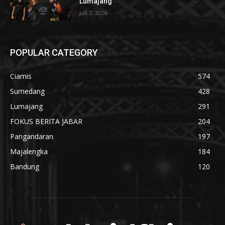
Lumajang
Juli 7, 2026
POPULAR CATEGORY
Ciamis
574
Sumedang
428
Lumajang
291
FOKUS BERITA JABAR
204
Pangandaran
197
Majalengka
184
Bandung
120