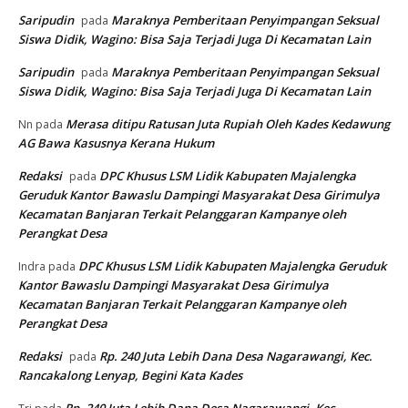
Saripudin
Maraknya Pemberitaan Penyimpangan Seksual
pada
Siswa Didik, Wagino: Bisa Saja Terjadi Juga Di Kecamatan Lain
Saripudin
Maraknya Pemberitaan Penyimpangan Seksual
pada
Siswa Didik, Wagino: Bisa Saja Terjadi Juga Di Kecamatan Lain
Merasa ditipu Ratusan Juta Rupiah Oleh Kades Kedawung
Nn
pada
AG Bawa Kasusnya Kerana Hukum
Redaksi
DPC Khusus LSM Lidik Kabupaten Majalengka
pada
Geruduk Kantor Bawaslu Dampingi Masyarakat Desa Girimulya
Kecamatan Banjaran Terkait Pelanggaran Kampanye oleh
Perangkat Desa
DPC Khusus LSM Lidik Kabupaten Majalengka Geruduk
Indra
pada
Kantor Bawaslu Dampingi Masyarakat Desa Girimulya
Kecamatan Banjaran Terkait Pelanggaran Kampanye oleh
Perangkat Desa
Redaksi
Rp. 240 Juta Lebih Dana Desa Nagarawangi, Kec.
pada
Rancakalong Lenyap, Begini Kata Kades
Rp. 240 Juta Lebih Dana Desa Nagarawangi, Kec.