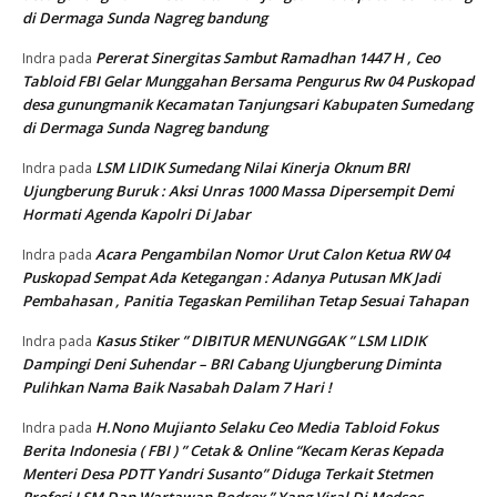
di Dermaga Sunda Nagreg bandung
Pererat Sinergitas Sambut Ramadhan 1447 H , Ceo
Indra
pada
Tabloid FBI Gelar Munggahan Bersama Pengurus Rw 04 Puskopad
desa gunungmanik Kecamatan Tanjungsari Kabupaten Sumedang
di Dermaga Sunda Nagreg bandung
LSM LIDIK Sumedang Nilai Kinerja Oknum BRI
Indra
pada
Ujungberung Buruk : Aksi Unras 1000 Massa Dipersempit Demi
Hormati Agenda Kapolri Di Jabar
Acara Pengambilan Nomor Urut Calon Ketua RW 04
Indra
pada
Puskopad Sempat Ada Ketegangan : Adanya Putusan MK Jadi
Pembahasan , Panitia Tegaskan Pemilihan Tetap Sesuai Tahapan
Kasus Stiker ” DIBITUR MENUNGGAK ” LSM LIDIK
Indra
pada
Dampingi Deni Suhendar – BRI Cabang Ujungberung Diminta
Pulihkan Nama Baik Nasabah Dalam 7 Hari !
H.Nono Mujianto Selaku Ceo Media Tabloid Fokus
Indra
pada
Berita Indonesia ( FBI ) ” Cetak & Online “Kecam Keras Kepada
Menteri Desa PDTT Yandri Susanto” Diduga Terkait Stetmen
Profesi LSM Dan Wartawan Bodrex ” Yang Viral Di Medsos .