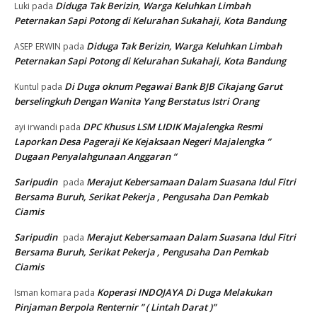
Diduga Tak Berizin, Warga Keluhkan Limbah
Luki
pada
Peternakan Sapi Potong di Kelurahan Sukahaji, Kota Bandung
Diduga Tak Berizin, Warga Keluhkan Limbah
ASEP ERWIN
pada
Peternakan Sapi Potong di Kelurahan Sukahaji, Kota Bandung
Di Duga oknum Pegawai Bank BJB Cikajang Garut
Kuntul
pada
berselingkuh Dengan Wanita Yang Berstatus Istri Orang
DPC Khusus LSM LIDIK Majalengka Resmi
ayi irwandi
pada
Laporkan Desa Pageraji Ke Kejaksaan Negeri Majalengka ”
Dugaan Penyalahgunaan Anggaran “
Saripudin
Merajut Kebersamaan Dalam Suasana Idul Fitri
pada
Bersama Buruh, Serikat Pekerja , Pengusaha Dan Pemkab
Ciamis
Saripudin
Merajut Kebersamaan Dalam Suasana Idul Fitri
pada
Bersama Buruh, Serikat Pekerja , Pengusaha Dan Pemkab
Ciamis
Koperasi INDOJAYA Di Duga Melakukan
Isman komara
pada
Pinjaman Berpola Renternir ” ( Lintah Darat )”