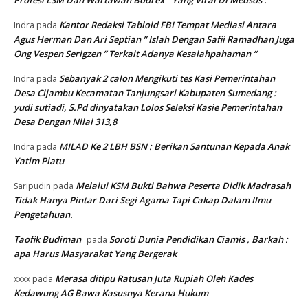
Kantor Redaksi Tabloid FBI Tempat Mediasi Antara
Indra
pada
Agus Herman Dan Ari Septian ” Islah Dengan Safii Ramadhan Juga
Ong Vespen Serigzen ” Terkait Adanya Kesalahpahaman “
Sebanyak 2 calon Mengikuti tes Kasi Pemerintahan
Indra
pada
Desa Cijambu Kecamatan Tanjungsari Kabupaten Sumedang :
yudi sutiadi, S.Pd dinyatakan Lolos Seleksi Kasie Pemerintahan
Desa Dengan Nilai 313,8
MILAD Ke 2 LBH BSN : Berikan Santunan Kepada Anak
Indra
pada
Yatim Piatu
Melalui KSM Bukti Bahwa Peserta Didik Madrasah
Saripudin
pada
Tidak Hanya Pintar Dari Segi Agama Tapi Cakap Dalam Ilmu
Pengetahuan.
Taofik Budiman
Soroti Dunia Pendidikan Ciamis , Barkah :
pada
apa Harus Masyarakat Yang Bergerak
Merasa ditipu Ratusan Juta Rupiah Oleh Kades
xxxx
pada
Kedawung AG Bawa Kasusnya Kerana Hukum