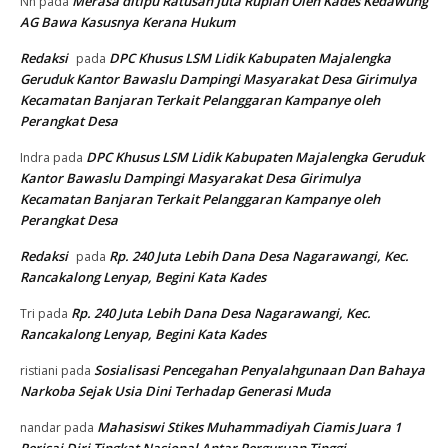
Merasa ditipu Ratusan Juta Rupiah Oleh Kades Kedawung
Nn
pada
AG Bawa Kasusnya Kerana Hukum
Redaksi
DPC Khusus LSM Lidik Kabupaten Majalengka
pada
Geruduk Kantor Bawaslu Dampingi Masyarakat Desa Girimulya
Kecamatan Banjaran Terkait Pelanggaran Kampanye oleh
Perangkat Desa
DPC Khusus LSM Lidik Kabupaten Majalengka Geruduk
Indra
pada
Kantor Bawaslu Dampingi Masyarakat Desa Girimulya
Kecamatan Banjaran Terkait Pelanggaran Kampanye oleh
Perangkat Desa
Redaksi
Rp. 240 Juta Lebih Dana Desa Nagarawangi, Kec.
pada
Rancakalong Lenyap, Begini Kata Kades
Rp. 240 Juta Lebih Dana Desa Nagarawangi, Kec.
Tri
pada
Rancakalong Lenyap, Begini Kata Kades
Sosialisasi Pencegahan Penyalahgunaan Dan Bahaya
ristiani
pada
Narkoba Sejak Usia Dini Terhadap Generasi Muda
Mahasiswi Stikes Muhammadiyah Ciamis Juara 1
nandar
pada