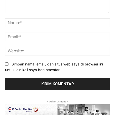
Komentar:
Na
Ema
Web
Simpan nama, email, dan situs web saya di browser ini
untuk lain kali saya berkomentar.
- Advertisment -