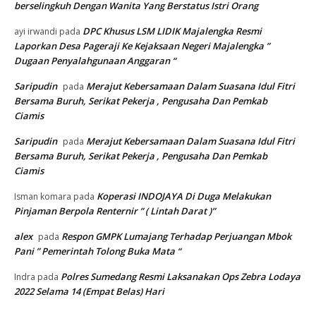
berselingkuh Dengan Wanita Yang Berstatus Istri Orang
DPC Khusus LSM LIDIK Majalengka Resmi
ayi irwandi
pada
Laporkan Desa Pageraji Ke Kejaksaan Negeri Majalengka ”
Dugaan Penyalahgunaan Anggaran “
Saripudin
Merajut Kebersamaan Dalam Suasana Idul Fitri
pada
Bersama Buruh, Serikat Pekerja , Pengusaha Dan Pemkab
Ciamis
Saripudin
Merajut Kebersamaan Dalam Suasana Idul Fitri
pada
Bersama Buruh, Serikat Pekerja , Pengusaha Dan Pemkab
Ciamis
Koperasi INDOJAYA Di Duga Melakukan
Isman komara
pada
Pinjaman Berpola Renternir ” ( Lintah Darat )”
alex
Respon GMPK Lumajang Terhadap Perjuangan Mbok
pada
Pani ” Pemerintah Tolong Buka Mata “
Polres Sumedang Resmi Laksanakan Ops Zebra Lodaya
Indra
pada
2022 Selama 14 (Empat Belas) Hari