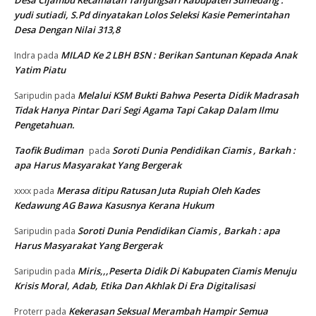
Desa Cijambu Kecamatan Tanjungsari Kabupaten Sumedang :
yudi sutiadi, S.Pd dinyatakan Lolos Seleksi Kasie Pemerintahan
Desa Dengan Nilai 313,8
MILAD Ke 2 LBH BSN : Berikan Santunan Kepada Anak
Indra
pada
Yatim Piatu
Melalui KSM Bukti Bahwa Peserta Didik Madrasah
Saripudin
pada
Tidak Hanya Pintar Dari Segi Agama Tapi Cakap Dalam Ilmu
Pengetahuan.
Taofik Budiman
Soroti Dunia Pendidikan Ciamis , Barkah :
pada
apa Harus Masyarakat Yang Bergerak
Merasa ditipu Ratusan Juta Rupiah Oleh Kades
xxxx
pada
Kedawung AG Bawa Kasusnya Kerana Hukum
Soroti Dunia Pendidikan Ciamis , Barkah : apa
Saripudin
pada
Harus Masyarakat Yang Bergerak
Miris,,,Peserta Didik Di Kabupaten Ciamis Menuju
Saripudin
pada
Krisis Moral, Adab, Etika Dan Akhlak Di Era Digitalisasi
Kekerasan Seksual Merambah Hampir Semua
Proterr
pada