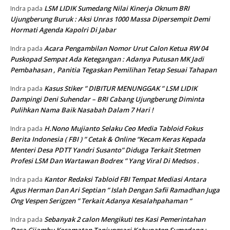
LSM LIDIK Sumedang Nilai Kinerja Oknum BRI
Indra
pada
Ujungberung Buruk : Aksi Unras 1000 Massa Dipersempit Demi
Hormati Agenda Kapolri Di Jabar
Acara Pengambilan Nomor Urut Calon Ketua RW 04
Indra
pada
Puskopad Sempat Ada Ketegangan : Adanya Putusan MK Jadi
Pembahasan , Panitia Tegaskan Pemilihan Tetap Sesuai Tahapan
Kasus Stiker ” DIBITUR MENUNGGAK ” LSM LIDIK
Indra
pada
Dampingi Deni Suhendar – BRI Cabang Ujungberung Diminta
Pulihkan Nama Baik Nasabah Dalam 7 Hari !
H.Nono Mujianto Selaku Ceo Media Tabloid Fokus
Indra
pada
Berita Indonesia ( FBI ) ” Cetak & Online “Kecam Keras Kepada
Menteri Desa PDTT Yandri Susanto” Diduga Terkait Stetmen
Profesi LSM Dan Wartawan Bodrex ” Yang Viral Di Medsos .
Kantor Redaksi Tabloid FBI Tempat Mediasi Antara
Indra
pada
Agus Herman Dan Ari Septian ” Islah Dengan Safii Ramadhan Juga
Ong Vespen Serigzen ” Terkait Adanya Kesalahpahaman “
Sebanyak 2 calon Mengikuti tes Kasi Pemerintahan
Indra
pada