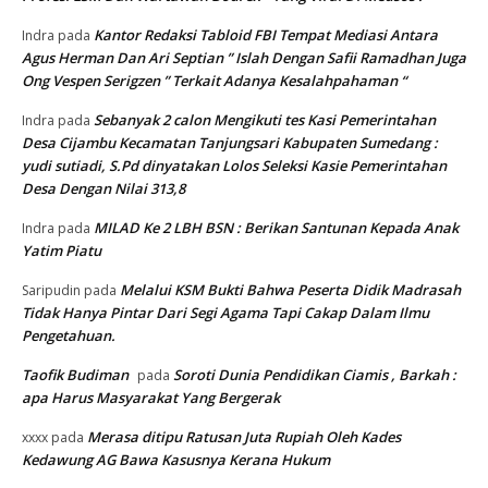
Kantor Redaksi Tabloid FBI Tempat Mediasi Antara
Indra
pada
Agus Herman Dan Ari Septian ” Islah Dengan Safii Ramadhan Juga
Ong Vespen Serigzen ” Terkait Adanya Kesalahpahaman “
Sebanyak 2 calon Mengikuti tes Kasi Pemerintahan
Indra
pada
Desa Cijambu Kecamatan Tanjungsari Kabupaten Sumedang :
yudi sutiadi, S.Pd dinyatakan Lolos Seleksi Kasie Pemerintahan
Desa Dengan Nilai 313,8
MILAD Ke 2 LBH BSN : Berikan Santunan Kepada Anak
Indra
pada
Yatim Piatu
Melalui KSM Bukti Bahwa Peserta Didik Madrasah
Saripudin
pada
Tidak Hanya Pintar Dari Segi Agama Tapi Cakap Dalam Ilmu
Pengetahuan.
Taofik Budiman
Soroti Dunia Pendidikan Ciamis , Barkah :
pada
apa Harus Masyarakat Yang Bergerak
Merasa ditipu Ratusan Juta Rupiah Oleh Kades
xxxx
pada
Kedawung AG Bawa Kasusnya Kerana Hukum