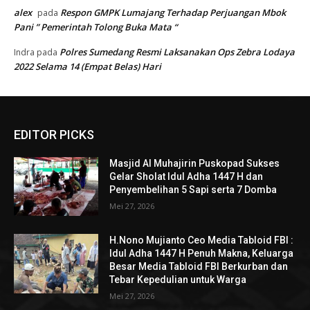
alex
Respon GMPK Lumajang Terhadap Perjuangan Mbok
pada
Pani ” Pemerintah Tolong Buka Mata “
Polres Sumedang Resmi Laksanakan Ops Zebra Lodaya
Indra
pada
2022 Selama 14 (Empat Belas) Hari
EDITOR PICKS
Masjid Al Muhajirin Puskopad Sukses
Gelar Sholat Idul Adha 1447 H dan
Penyembelihan 5 Sapi serta 7 Domba
Mei 27, 2026
H.Nono Mujianto Ceo Media Tabloid FBI :
Idul Adha 1447 H Penuh Makna, Keluarga
Besar Media Tabloid FBI Berkurban dan
Tebar Kepedulian untuk Warga
Mei 27, 2026