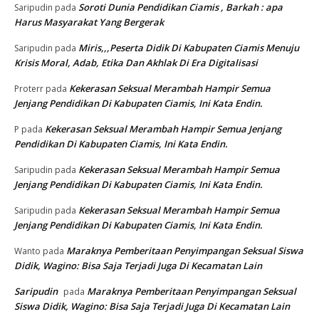
Soroti Dunia Pendidikan Ciamis , Barkah : apa
Saripudin
pada
Harus Masyarakat Yang Bergerak
Miris,,,Peserta Didik Di Kabupaten Ciamis Menuju
Saripudin
pada
Krisis Moral, Adab, Etika Dan Akhlak Di Era Digitalisasi
Kekerasan Seksual Merambah Hampir Semua
Proterr
pada
Jenjang Pendidikan Di Kabupaten Ciamis, Ini Kata Endin.
Kekerasan Seksual Merambah Hampir Semua Jenjang
P
pada
Pendidikan Di Kabupaten Ciamis, Ini Kata Endin.
Kekerasan Seksual Merambah Hampir Semua
Saripudin
pada
Jenjang Pendidikan Di Kabupaten Ciamis, Ini Kata Endin.
Kekerasan Seksual Merambah Hampir Semua
Saripudin
pada
Jenjang Pendidikan Di Kabupaten Ciamis, Ini Kata Endin.
Maraknya Pemberitaan Penyimpangan Seksual Siswa
Wanto
pada
Didik, Wagino: Bisa Saja Terjadi Juga Di Kecamatan Lain
Saripudin
Maraknya Pemberitaan Penyimpangan Seksual
pada
Siswa Didik, Wagino: Bisa Saja Terjadi Juga Di Kecamatan Lain