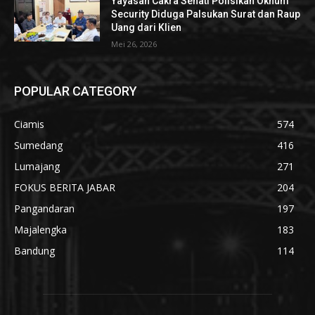
Yayasan Cakra Sehati Polisikan Oknum
Security Diduga Palsukan Surat dan Raup
Uang dari Klien
Mei 26, 2026
POPULAR CATEGORY
Ciamis
574
Sumedang
416
Lumajang
271
FOKUS BERITA JABAR
204
Pangandaran
197
Majalengka
183
Bandung
114