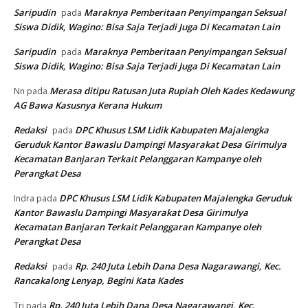
Saripudin
Maraknya Pemberitaan Penyimpangan Seksual
pada
Siswa Didik, Wagino: Bisa Saja Terjadi Juga Di Kecamatan Lain
Saripudin
Maraknya Pemberitaan Penyimpangan Seksual
pada
Siswa Didik, Wagino: Bisa Saja Terjadi Juga Di Kecamatan Lain
Merasa ditipu Ratusan Juta Rupiah Oleh Kades Kedawung
Nn
pada
AG Bawa Kasusnya Kerana Hukum
Redaksi
DPC Khusus LSM Lidik Kabupaten Majalengka
pada
Geruduk Kantor Bawaslu Dampingi Masyarakat Desa Girimulya
Kecamatan Banjaran Terkait Pelanggaran Kampanye oleh
Perangkat Desa
DPC Khusus LSM Lidik Kabupaten Majalengka Geruduk
Indra
pada
Kantor Bawaslu Dampingi Masyarakat Desa Girimulya
Kecamatan Banjaran Terkait Pelanggaran Kampanye oleh
Perangkat Desa
Redaksi
Rp. 240 Juta Lebih Dana Desa Nagarawangi, Kec.
pada
Rancakalong Lenyap, Begini Kata Kades
Rp. 240 Juta Lebih Dana Desa Nagarawangi, Kec.
Tri
pada