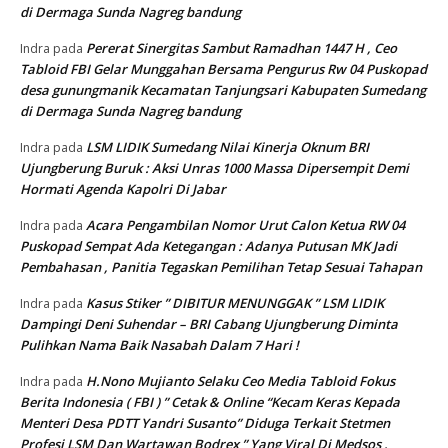
di Dermaga Sunda Nagreg bandung
Pererat Sinergitas Sambut Ramadhan 1447 H , Ceo
Indra
pada
Tabloid FBI Gelar Munggahan Bersama Pengurus Rw 04 Puskopad
desa gunungmanik Kecamatan Tanjungsari Kabupaten Sumedang
di Dermaga Sunda Nagreg bandung
LSM LIDIK Sumedang Nilai Kinerja Oknum BRI
Indra
pada
Ujungberung Buruk : Aksi Unras 1000 Massa Dipersempit Demi
Hormati Agenda Kapolri Di Jabar
Acara Pengambilan Nomor Urut Calon Ketua RW 04
Indra
pada
Puskopad Sempat Ada Ketegangan : Adanya Putusan MK Jadi
Pembahasan , Panitia Tegaskan Pemilihan Tetap Sesuai Tahapan
Kasus Stiker ” DIBITUR MENUNGGAK ” LSM LIDIK
Indra
pada
Dampingi Deni Suhendar – BRI Cabang Ujungberung Diminta
Pulihkan Nama Baik Nasabah Dalam 7 Hari !
H.Nono Mujianto Selaku Ceo Media Tabloid Fokus
Indra
pada
Berita Indonesia ( FBI ) ” Cetak & Online “Kecam Keras Kepada
Menteri Desa PDTT Yandri Susanto” Diduga Terkait Stetmen
Profesi LSM Dan Wartawan Bodrex ” Yang Viral Di Medsos .