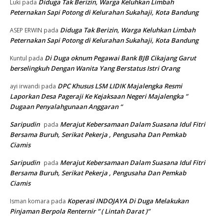
Diduga Tak Berizin, Warga Keluhkan Limbah
Luki
pada
Peternakan Sapi Potong di Kelurahan Sukahaji, Kota Bandung
Diduga Tak Berizin, Warga Keluhkan Limbah
ASEP ERWIN
pada
Peternakan Sapi Potong di Kelurahan Sukahaji, Kota Bandung
Di Duga oknum Pegawai Bank BJB Cikajang Garut
Kuntul
pada
berselingkuh Dengan Wanita Yang Berstatus Istri Orang
DPC Khusus LSM LIDIK Majalengka Resmi
ayi irwandi
pada
Laporkan Desa Pageraji Ke Kejaksaan Negeri Majalengka ”
Dugaan Penyalahgunaan Anggaran “
Saripudin
Merajut Kebersamaan Dalam Suasana Idul Fitri
pada
Bersama Buruh, Serikat Pekerja , Pengusaha Dan Pemkab
Ciamis
Saripudin
Merajut Kebersamaan Dalam Suasana Idul Fitri
pada
Bersama Buruh, Serikat Pekerja , Pengusaha Dan Pemkab
Ciamis
Koperasi INDOJAYA Di Duga Melakukan
Isman komara
pada
Pinjaman Berpola Renternir ” ( Lintah Darat )”