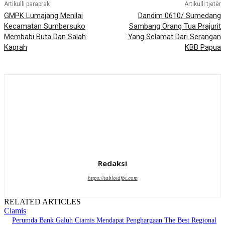
Artikulli paraprak
Artikulli tjetër
GMPK Lumajang Menilai
Dandim 0610/ Sumedang
Kecamatan Sumbersuko
Sambang Orang Tua Prajurit
Membabi Buta Dan Salah
Yang Selamat Dari Serangan
Kaprah
KBB Papua
Redaksi
https://tabloidfbi.com
RELATED ARTICLES
Ciamis
Perumda Bank Galuh Ciamis Mendapat Penghargaan The Best Regional