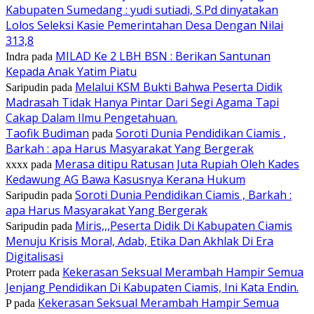
Kabupaten Sumedang : yudi sutiadi, S.Pd dinyatakan
Lolos Seleksi Kasie Pemerintahan Desa Dengan Nilai
313,8
MILAD Ke 2 LBH BSN : Berikan Santunan
Indra
pada
Kepada Anak Yatim Piatu
Melalui KSM Bukti Bahwa Peserta Didik
Saripudin
pada
Madrasah Tidak Hanya Pintar Dari Segi Agama Tapi
Cakap Dalam Ilmu Pengetahuan.
Taofik Budiman
Soroti Dunia Pendidikan Ciamis ,
pada
Barkah : apa Harus Masyarakat Yang Bergerak
Merasa ditipu Ratusan Juta Rupiah Oleh Kades
xxxx
pada
Kedawung AG Bawa Kasusnya Kerana Hukum
Soroti Dunia Pendidikan Ciamis , Barkah :
Saripudin
pada
apa Harus Masyarakat Yang Bergerak
Miris,,,Peserta Didik Di Kabupaten Ciamis
Saripudin
pada
Menuju Krisis Moral, Adab, Etika Dan Akhlak Di Era
Digitalisasi
Kekerasan Seksual Merambah Hampir Semua
Proterr
pada
Jenjang Pendidikan Di Kabupaten Ciamis, Ini Kata Endin.
Kekerasan Seksual Merambah Hampir Semua
P
pada