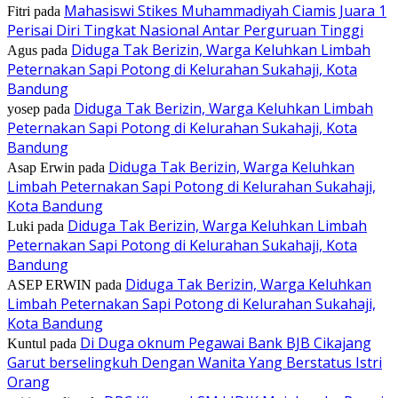
Mahasiswi Stikes Muhammadiyah Ciamis Juara 1
Fitri
pada
Perisai Diri Tingkat Nasional Antar Perguruan Tinggi
Diduga Tak Berizin, Warga Keluhkan Limbah
Agus
pada
Peternakan Sapi Potong di Kelurahan Sukahaji, Kota
Bandung
Diduga Tak Berizin, Warga Keluhkan Limbah
yosep
pada
Peternakan Sapi Potong di Kelurahan Sukahaji, Kota
Bandung
Diduga Tak Berizin, Warga Keluhkan
Asap Erwin
pada
Limbah Peternakan Sapi Potong di Kelurahan Sukahaji,
Kota Bandung
Diduga Tak Berizin, Warga Keluhkan Limbah
Luki
pada
Peternakan Sapi Potong di Kelurahan Sukahaji, Kota
Bandung
Diduga Tak Berizin, Warga Keluhkan
ASEP ERWIN
pada
Limbah Peternakan Sapi Potong di Kelurahan Sukahaji,
Kota Bandung
Di Duga oknum Pegawai Bank BJB Cikajang
Kuntul
pada
Garut berselingkuh Dengan Wanita Yang Berstatus Istri
Orang