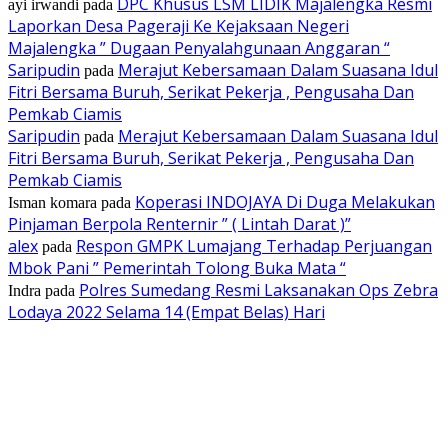
DPC Khusus LSM LIDIK Majalengka Resmi
ayi irwandi
pada
Laporkan Desa Pageraji Ke Kejaksaan Negeri
Majalengka ” Dugaan Penyalahgunaan Anggaran “
Saripudin
Merajut Kebersamaan Dalam Suasana Idul
pada
Fitri Bersama Buruh, Serikat Pekerja , Pengusaha Dan
Pemkab Ciamis
Saripudin
Merajut Kebersamaan Dalam Suasana Idul
pada
Fitri Bersama Buruh, Serikat Pekerja , Pengusaha Dan
Pemkab Ciamis
Koperasi INDOJAYA Di Duga Melakukan
Isman komara
pada
Pinjaman Berpola Renternir ” ( Lintah Darat )”
alex
Respon GMPK Lumajang Terhadap Perjuangan
pada
Mbok Pani ” Pemerintah Tolong Buka Mata “
Polres Sumedang Resmi Laksanakan Ops Zebra
Indra
pada
Lodaya 2022 Selama 14 (Empat Belas) Hari
EDITOR PICKS
Pegadaian Jawa Barat dan Masyarakat Ekonomi Syariah (MES) Perkuat Si