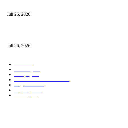
Siapkan Langkah Hukum: “Tunjukkan Bukti Jika Kami Melanggar SOP”
Juli 26, 2026
Mendagri Tito Karnavian Wisuda 1.404 Lulusan IPDN, Siap Perkuat Birok
Indonesia
Juli 26, 2026
POPULAR CATEGORY
Ciamis
574
Sumedang
437
Lumajang
304
FOKUS BERITA JABAR
205
Pangandaran
197
Majalengka
184
Bandung
123