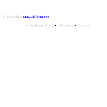
@ Tabloid FBI by
endie.nadi@gmail.com
Disclaimer
Privacy
Advertisement
Contact us