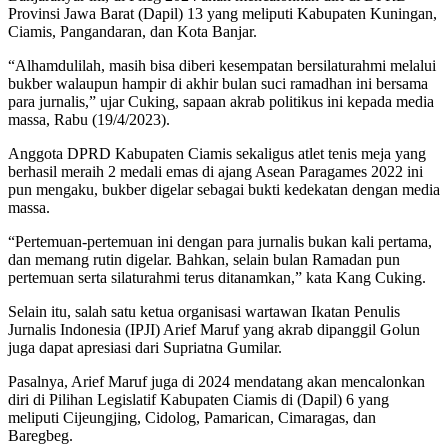
Provinsi Jawa Barat (Dapil) 13 yang meliputi Kabupaten Kuningan,
Ciamis, Pangandaran, dan Kota Banjar.
“Alhamdulilah, masih bisa diberi kesempatan bersilaturahmi melalui
bukber walaupun hampir di akhir bulan suci ramadhan ini bersama
para jurnalis,” ujar Cuking, sapaan akrab politikus ini kepada media
massa, Rabu (19/4/2023).
Anggota DPRD Kabupaten Ciamis sekaligus atlet tenis meja yang
berhasil meraih 2 medali emas di ajang Asean Paragames 2022 ini
pun mengaku, bukber digelar sebagai bukti kedekatan dengan media
massa.
“Pertemuan-pertemuan ini dengan para jurnalis bukan kali pertama,
dan memang rutin digelar. Bahkan, selain bulan Ramadan pun
pertemuan serta silaturahmi terus ditanamkan,” kata Kang Cuking.
Selain itu, salah satu ketua organisasi wartawan Ikatan Penulis
Jurnalis Indonesia (IPJI) Arief Maruf yang akrab dipanggil Golun
juga dapat apresiasi dari Supriatna Gumilar.
Pasalnya, Arief Maruf juga di 2024 mendatang akan mencalonkan
diri di Pilihan Legislatif Kabupaten Ciamis di (Dapil) 6 yang
meliputi Cijeungjing, Cidolog, Pamarican, Cimaragas, dan
Baregbeg.