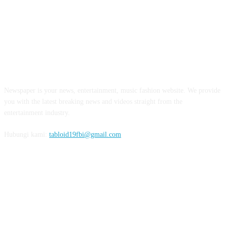
ABOUT US
Newspaper is your news, entertainment, music fashion website. We provide
you with the latest breaking news and videos straight from the
entertainment industry.
Hubungi kami:
tabloid19fbi@gmail.com
FOLLOW US