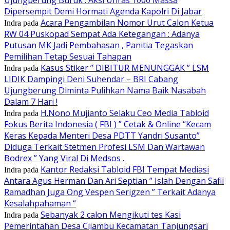
Dipersempit Demi Hormati Agenda Kapolri Di Jabar
Acara Pengambilan Nomor Urut Calon Ketua
Indra
pada
RW 04 Puskopad Sempat Ada Ketegangan : Adanya
Putusan MK Jadi Pembahasan , Panitia Tegaskan
Pemilihan Tetap Sesuai Tahapan
Kasus Stiker ” DIBITUR MENUNGGAK ” LSM
Indra
pada
LIDIK Dampingi Deni Suhendar – BRI Cabang
Ujungberung Diminta Pulihkan Nama Baik Nasabah
Dalam 7 Hari !
H.Nono Mujianto Selaku Ceo Media Tabloid
Indra
pada
Fokus Berita Indonesia ( FBI ) ” Cetak & Online “Kecam
Keras Kepada Menteri Desa PDTT Yandri Susanto”
Diduga Terkait Stetmen Profesi LSM Dan Wartawan
Bodrex ” Yang Viral Di Medsos .
Kantor Redaksi Tabloid FBI Tempat Mediasi
Indra
pada
Antara Agus Herman Dan Ari Septian ” Islah Dengan Safii
Ramadhan Juga Ong Vespen Serigzen ” Terkait Adanya
Kesalahpahaman “
Sebanyak 2 calon Mengikuti tes Kasi
Indra
pada
Pemerintahan Desa Cijambu Kecamatan Tanjungsari