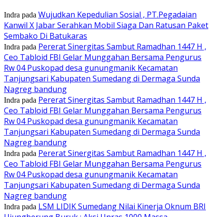
Wujudkan Kepedulian Sosial , PT.Pegadaian
Indra
pada
Kanwil X Jabar Serahkan Mobil Siaga Dan Ratusan Paket
Sembako Di Batukaras
Pererat Sinergitas Sambut Ramadhan 1447 H ,
Indra
pada
Ceo Tabloid FBI Gelar Munggahan Bersama Pengurus
Rw 04 Puskopad desa gunungmanik Kecamatan
Tanjungsari Kabupaten Sumedang di Dermaga Sunda
Nagreg bandung
Pererat Sinergitas Sambut Ramadhan 1447 H ,
Indra
pada
Ceo Tabloid FBI Gelar Munggahan Bersama Pengurus
Rw 04 Puskopad desa gunungmanik Kecamatan
Tanjungsari Kabupaten Sumedang di Dermaga Sunda
Nagreg bandung
Pererat Sinergitas Sambut Ramadhan 1447 H ,
Indra
pada
Ceo Tabloid FBI Gelar Munggahan Bersama Pengurus
Rw 04 Puskopad desa gunungmanik Kecamatan
Tanjungsari Kabupaten Sumedang di Dermaga Sunda
Nagreg bandung
LSM LIDIK Sumedang Nilai Kinerja Oknum BRI
Indra
pada
Ujungberung Buruk : Aksi Unras 1000 Massa