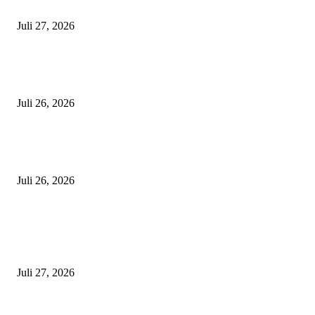
Dorong Inklusi Keuangan Syariah dan Pemberdayaan UMKM*
Juli 27, 2026
Merasa Difitnah Pemberitaan SPMB, Wakasek Humas SMAN Jatinangor
Siapkan Langkah Hukum: “Tunjukkan Bukti Jika Kami Melanggar SOP”
Juli 26, 2026
Mendagri Tito Karnavian Wisuda 1.404 Lulusan IPDN, Siap Perkuat Birok
Indonesia
Juli 26, 2026
POPULAR POSTS
Pegadaian Jawa Barat dan Masyarakat Ekonomi Syariah (MES) Perkuat Si
Dorong Inklusi Keuangan Syariah dan Pemberdayaan UMKM*
Juli 27, 2026
Merasa Difitnah Pemberitaan SPMB, Wakasek Humas SMAN Jatinangor