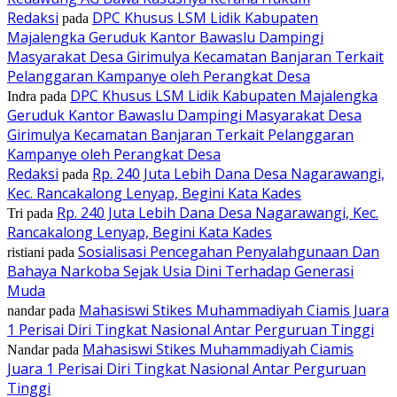
Redaksi
DPC Khusus LSM Lidik Kabupaten
pada
Majalengka Geruduk Kantor Bawaslu Dampingi
Masyarakat Desa Girimulya Kecamatan Banjaran Terkait
Pelanggaran Kampanye oleh Perangkat Desa
DPC Khusus LSM Lidik Kabupaten Majalengka
Indra
pada
Geruduk Kantor Bawaslu Dampingi Masyarakat Desa
Girimulya Kecamatan Banjaran Terkait Pelanggaran
Kampanye oleh Perangkat Desa
Redaksi
Rp. 240 Juta Lebih Dana Desa Nagarawangi,
pada
Kec. Rancakalong Lenyap, Begini Kata Kades
Rp. 240 Juta Lebih Dana Desa Nagarawangi, Kec.
Tri
pada
Rancakalong Lenyap, Begini Kata Kades
Sosialisasi Pencegahan Penyalahgunaan Dan
ristiani
pada
Bahaya Narkoba Sejak Usia Dini Terhadap Generasi
Muda
Mahasiswi Stikes Muhammadiyah Ciamis Juara
nandar
pada
1 Perisai Diri Tingkat Nasional Antar Perguruan Tinggi
Mahasiswi Stikes Muhammadiyah Ciamis
Nandar
pada
Juara 1 Perisai Diri Tingkat Nasional Antar Perguruan
Tinggi