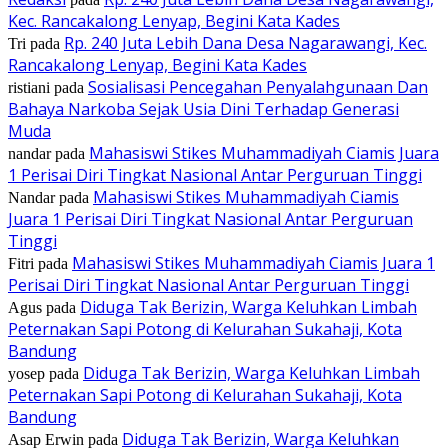
Kec. Rancakalong Lenyap, Begini Kata Kades
Rp. 240 Juta Lebih Dana Desa Nagarawangi, Kec.
Tri
pada
Rancakalong Lenyap, Begini Kata Kades
Sosialisasi Pencegahan Penyalahgunaan Dan
ristiani
pada
Bahaya Narkoba Sejak Usia Dini Terhadap Generasi
Muda
Mahasiswi Stikes Muhammadiyah Ciamis Juara
nandar
pada
1 Perisai Diri Tingkat Nasional Antar Perguruan Tinggi
Mahasiswi Stikes Muhammadiyah Ciamis
Nandar
pada
Juara 1 Perisai Diri Tingkat Nasional Antar Perguruan
Tinggi
Mahasiswi Stikes Muhammadiyah Ciamis Juara 1
Fitri
pada
Perisai Diri Tingkat Nasional Antar Perguruan Tinggi
Diduga Tak Berizin, Warga Keluhkan Limbah
Agus
pada
Peternakan Sapi Potong di Kelurahan Sukahaji, Kota
Bandung
Diduga Tak Berizin, Warga Keluhkan Limbah
yosep
pada
Peternakan Sapi Potong di Kelurahan Sukahaji, Kota
Bandung
Diduga Tak Berizin, Warga Keluhkan
Asap Erwin
pada