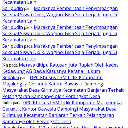
Kecamatan Lain
Saripudin
Maraknya Pemberitaan Penyimpangan
pada
Seksual Siswa Didik, Wagino: Bisa Saja Terjadi Juga Di
Kecamatan Lain
Saripudin
Maraknya Pemberitaan Penyimpangan
pada
Seksual Siswa Didik, Wagino: Bisa Saja Terjadi Juga Di
Kecamatan Lain
Saripudin
Maraknya Pemberitaan Penyimpangan
pada
Seksual Siswa Didik, Wagino: Bisa Saja Terjadi Juga Di
Kecamatan Lain
Merasa ditipu Ratusan Juta Rupiah Oleh Kades
Nn
pada
Kedawung AG Bawa Kasusnya Kerana Hukum
Redaksi
DPC Khusus LSM Lidik Kabupaten
pada
Majalengka Geruduk Kantor Bawaslu Dampingi
Masyarakat Desa Girimulya Kecamatan Banjaran Terkait
Pelanggaran Kampanye oleh Perangkat Desa
DPC Khusus LSM Lidik Kabupaten Majalengka
Indra
pada
Geruduk Kantor Bawaslu Dampingi Masyarakat Desa
Girimulya Kecamatan Banjaran Terkait Pelanggaran
Kampanye oleh Perangkat Desa
Redaksi
Rp. 240 Juta Lebih Dana Desa Nagarawangi,
pada