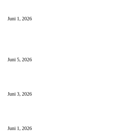
H.Nono Mujianto: Hari Lahir Pancasila Momentum Perkuat Perdamaian d
Semangat Menuju Indonesia Emas 2045
Juni 1, 2026
POPULAR POSTS
Dukung Ekspansi Internasional, Pegadaian Jabar Perkuat Sinergi untuk
Keberhasilan Pegadaian Timor Leste
Juni 5, 2026
Ketua Komite SMAN 1 Kepanjen Kunjungi Kampus IPDN Jatinangor, Per
Silaturahmi dan Studi Banding Pendidikan
Juni 3, 2026
H.Nono Mujianto: Hari Lahir Pancasila Momentum Perkuat Perdamaian d
Semangat Menuju Indonesia Emas 2045
Juni 1, 2026
POPULAR CATEGORY