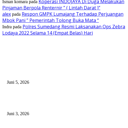
Koperasi INDOJAYA Di Duga Melakukan
Isman komara
pada
Pinjaman Berpola Renternir ” ( Lintah Darat )”
alex
Respon GMPK Lumajang Terhadap Perjuangan
pada
Mbok Pani ” Pemerintah Tolong Buka Mata “
Polres Sumedang Resmi Laksanakan Ops Zebra
Indra
pada
Lodaya 2022 Selama 14 (Empat Belas) Hari
EDITOR PICKS
Dukung Ekspansi Internasional, Pegadaian Jabar Perkuat Sinergi untuk
Keberhasilan Pegadaian Timor Leste
Juni 5, 2026
Ketua Komite SMAN 1 Kepanjen Kunjungi Kampus IPDN Jatinangor, Per
Silaturahmi dan Studi Banding Pendidikan
Juni 3, 2026