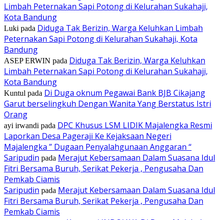
Limbah Peternakan Sapi Potong di Kelurahan Sukahaji,
Kota Bandung
Diduga Tak Berizin, Warga Keluhkan Limbah
Luki
pada
Peternakan Sapi Potong di Kelurahan Sukahaji, Kota
Bandung
Diduga Tak Berizin, Warga Keluhkan
ASEP ERWIN
pada
Limbah Peternakan Sapi Potong di Kelurahan Sukahaji,
Kota Bandung
Di Duga oknum Pegawai Bank BJB Cikajang
Kuntul
pada
Garut berselingkuh Dengan Wanita Yang Berstatus Istri
Orang
DPC Khusus LSM LIDIK Majalengka Resmi
ayi irwandi
pada
Laporkan Desa Pageraji Ke Kejaksaan Negeri
Majalengka ” Dugaan Penyalahgunaan Anggaran “
Saripudin
Merajut Kebersamaan Dalam Suasana Idul
pada
Fitri Bersama Buruh, Serikat Pekerja , Pengusaha Dan
Pemkab Ciamis
Saripudin
Merajut Kebersamaan Dalam Suasana Idul
pada
Fitri Bersama Buruh, Serikat Pekerja , Pengusaha Dan
Pemkab Ciamis