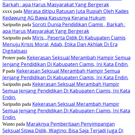
Barkah : apa Harus Masyarakat Yang Bergerak
Merasa ditipu Ratusan Juta Rupiah Oleh Kades
xxxx
pada
Kedawung AG Bawa Kasusnya Kerana Hukum
Soroti Dunia Pendidikan Ciamis , Barkah :
Saripudin
pada
apa Harus Masyarakat Yang Bergerak
Miris,,,Peserta Didik Di Kabupaten Ciamis
Saripudin
pada
Menuju Krisis Moral, Adab, Etika Dan Akhlak Di Era
Digitalisasi
Kekerasan Seksual Merambah Hampir Semua
Proterr
pada
Jenjang Pendidikan Di Kabupaten Ciamis, Ini Kata Endin.
Kekerasan Seksual Merambah Hampir Semua
P
pada
Jenjang Pendidikan Di Kabupaten Ciamis, Ini Kata Endin.
Kekerasan Seksual Merambah Hampir
Saripudin
pada
Semua Jenjang Pendidikan Di Kabupaten Ciamis, Ini Kata
Endin.
Kekerasan Seksual Merambah Hampir
Saripudin
pada
Semua Jenjang Pendidikan Di Kabupaten Ciamis, Ini Kata
Endin.
Maraknya Pemberitaan Penyimpangan
Wanto
pada
Seksual Siswa Didik, Wagino: Bisa Saja Terjadi Juga Di