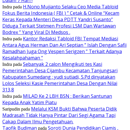
Dalam 7 Hari !
H.Nono Mujianto Selaku Ceo Media Tabloid
Indra
pada
Fokus Berita Indonesia ( FBI ) ” Cetak & Online “Kecam
Keras Kepada Menteri Desa PDTT Yandri Susanto”
Diduga Terkait Stetmen Profesi LSM Dan Wartawan
Bodrex ” Yang Viral Di Medsos .
Kantor Redaksi Tabloid FBI Tempat Mediasi
Indra
pada
Antara Agus Herman Dan Ari Septian ” Islah Dengan Safii
Ramadhan Juga Ong Vespen Serigzen ” Terkait Adanya
Kesalahpahaman “
Sebanyak 2 calon Mengikuti tes Kasi
Indra
pada
Pemerintahan Desa Cijambu Kecamatan Tanjungsari
Kabupaten Sumedang : yudi sutiadi, S.Pd dinyatakan
Lolos Seleksi Kasie Pemerintahan Desa Dengan Nilai
313,8
MILAD Ke 2 LBH BSN : Berikan Santunan
Indra
pada
Kepada Anak Yatim Piatu
Melalui KSM Bukti Bahwa Peserta Didik
Saripudin
pada
Madrasah Tidak Hanya Pintar Dari Segi Agama Tapi
Cakap Dalam Ilmu Pengetahuan.
Taofik Budiman
Soroti Dunia Pendidikan Ciamis ,
pada