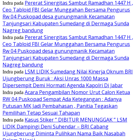
Pererat Sinergitas Sambut Ramadhan 1447 H ,
Indra
pada
Ceo Tabloid FBI Gelar Munggahan Bersama Pengurus
Rw 04 Puskopad desa gunungmanik Kecamatan
Tanjungsari Kabupaten Sumedang di Dermaga Sunda
Nagreg bandung
Pererat Sinergitas Sambut Ramadhan 1447 H ,
Indra
pada
Ceo Tabloid FBI Gelar Munggahan Bersama Pengurus
Rw 04 Puskopad desa gunungmanik Kecamatan
Tanjungsari Kabupaten Sumedang di Dermaga Sunda
Nagreg bandung
LSM LIDIK Sumedang Nilai Kinerja Oknum BRI
Indra
pada
Ujungberung Buruk : Aksi Unras 1000 Massa
Dipersempit Demi Hormati Agenda Kapolri Di Jabar
Acara Pengambilan Nomor Urut Calon Ketua
Indra
pada
RW 04 Puskopad Sempat Ada Ketegangan : Adanya
Putusan MK Jadi Pembahasan , Panitia Tegaskan
Pemilihan Tetap Sesuai Tahapan
Kasus Stiker ” DIBITUR MENUNGGAK ” LSM
Indra
pada
LIDIK Dampingi Deni Suhendar – BRI Cabang
Ujungberung Diminta Pulihkan Nama Baik Nasabah