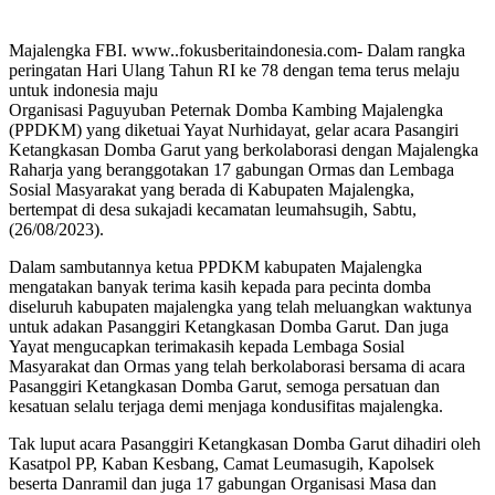
Majalengka FBI. www..fokusberitaindonesia.com- Dalam rangka
peringatan Hari Ulang Tahun RI ke 78 dengan tema terus melaju
untuk indonesia maju
Organisasi Paguyuban Peternak Domba Kambing Majalengka
(PPDKM) yang diketuai Yayat Nurhidayat, gelar acara Pasangiri
Ketangkasan Domba Garut yang berkolaborasi dengan Majalengka
Raharja yang beranggotakan 17 gabungan Ormas dan Lembaga
Sosial Masyarakat yang berada di Kabupaten Majalengka,
bertempat di desa sukajadi kecamatan leumahsugih, Sabtu,
(26/08/2023).
Dalam sambutannya ketua PPDKM kabupaten Majalengka
mengatakan banyak terima kasih kepada para pecinta domba
diseluruh kabupaten majalengka yang telah meluangkan waktunya
untuk adakan Pasanggiri Ketangkasan Domba Garut. Dan juga
Yayat mengucapkan terimakasih kepada Lembaga Sosial
Masyarakat dan Ormas yang telah berkolaborasi bersama di acara
Pasanggiri Ketangkasan Domba Garut, semoga persatuan dan
kesatuan selalu terjaga demi menjaga kondusifitas majalengka.
Tak luput acara Pasanggiri Ketangkasan Domba Garut dihadiri oleh
Kasatpol PP, Kaban Kesbang, Camat Leumasugih, Kapolsek
beserta Danramil dan juga 17 gabungan Organisasi Masa dan