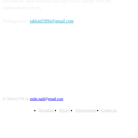
you with the latest breaking news and videos straight from the
entertainment industry.
Hubungi kami:
tabloid19fbi@gmail.com
FOLLOW US
@ Tabloid FBI by
endie.nadi@gmail.com
Disclaimer
Privacy
Advertisement
Contact us