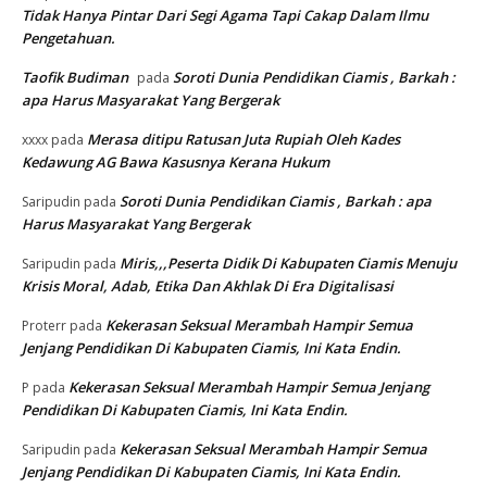
Tidak Hanya Pintar Dari Segi Agama Tapi Cakap Dalam Ilmu
Pengetahuan.
Taofik Budiman
Soroti Dunia Pendidikan Ciamis , Barkah :
pada
apa Harus Masyarakat Yang Bergerak
Merasa ditipu Ratusan Juta Rupiah Oleh Kades
xxxx
pada
Kedawung AG Bawa Kasusnya Kerana Hukum
Soroti Dunia Pendidikan Ciamis , Barkah : apa
Saripudin
pada
Harus Masyarakat Yang Bergerak
Miris,,,Peserta Didik Di Kabupaten Ciamis Menuju
Saripudin
pada
Krisis Moral, Adab, Etika Dan Akhlak Di Era Digitalisasi
Kekerasan Seksual Merambah Hampir Semua
Proterr
pada
Jenjang Pendidikan Di Kabupaten Ciamis, Ini Kata Endin.
Kekerasan Seksual Merambah Hampir Semua Jenjang
P
pada
Pendidikan Di Kabupaten Ciamis, Ini Kata Endin.
Kekerasan Seksual Merambah Hampir Semua
Saripudin
pada
Jenjang Pendidikan Di Kabupaten Ciamis, Ini Kata Endin.