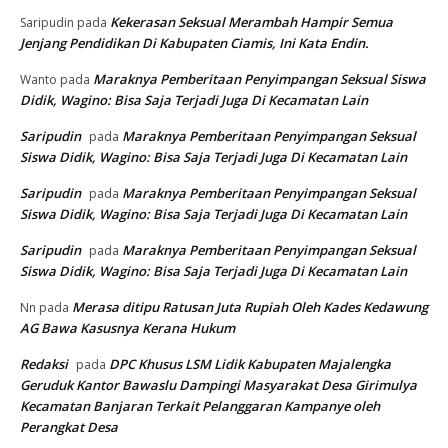
Kekerasan Seksual Merambah Hampir Semua
Saripudin
pada
Jenjang Pendidikan Di Kabupaten Ciamis, Ini Kata Endin.
Maraknya Pemberitaan Penyimpangan Seksual Siswa
Wanto
pada
Didik, Wagino: Bisa Saja Terjadi Juga Di Kecamatan Lain
Saripudin
Maraknya Pemberitaan Penyimpangan Seksual
pada
Siswa Didik, Wagino: Bisa Saja Terjadi Juga Di Kecamatan Lain
Saripudin
Maraknya Pemberitaan Penyimpangan Seksual
pada
Siswa Didik, Wagino: Bisa Saja Terjadi Juga Di Kecamatan Lain
Saripudin
Maraknya Pemberitaan Penyimpangan Seksual
pada
Siswa Didik, Wagino: Bisa Saja Terjadi Juga Di Kecamatan Lain
Merasa ditipu Ratusan Juta Rupiah Oleh Kades Kedawung
Nn
pada
AG Bawa Kasusnya Kerana Hukum
Redaksi
DPC Khusus LSM Lidik Kabupaten Majalengka
pada
Geruduk Kantor Bawaslu Dampingi Masyarakat Desa Girimulya
Kecamatan Banjaran Terkait Pelanggaran Kampanye oleh
Perangkat Desa