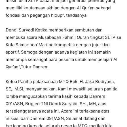
masih usia SLTP dapat menjadi generasi penerus yang
memiliki keutamaan akhlaq dengan Al Qur’an sebagai
fondasi dan pegangan hidup”, tandasnya.
Dendi Suryadi Ketika memberikan sambutan dan
membuka acara Musabaqah Fahmil Quran tingkat SLTP se
Kota Samarinda”Mari berkompetisi dengan jujur dan
sportif. Semoga dengan adanya kegiatan ini semakin
memompa semangat para peserta untuk mempelajari Al
Qur’an”,Tutur Danrem
Ketua Panitia pelaksanaan MTQ Bpk. H. Jaka Budiyana,
SE,. M.Si, menyampaikan, Kami mewakili seluruh panitia
lomba mengucapkan terima kasih kepada Danrem
091/ASN, Brigjen TNI Dendi Suryadi, SH., MH, atas
terselenggaranya acara ini, Acara ini terlaksana atas
inisiasi dari Danrem 091/ASN, Selamat datang dan
bertanding kepada seluruh peserta MTQ, marilah kita