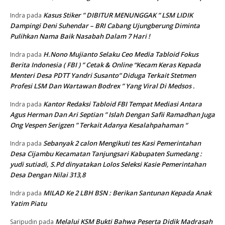
Kasus Stiker ” DIBITUR MENUNGGAK ” LSM LIDIK
Indra
pada
Dampingi Deni Suhendar – BRI Cabang Ujungberung Diminta
Pulihkan Nama Baik Nasabah Dalam 7 Hari !
H.Nono Mujianto Selaku Ceo Media Tabloid Fokus
Indra
pada
Berita Indonesia ( FBI ) ” Cetak & Online “Kecam Keras Kepada
Menteri Desa PDTT Yandri Susanto” Diduga Terkait Stetmen
Profesi LSM Dan Wartawan Bodrex ” Yang Viral Di Medsos .
Kantor Redaksi Tabloid FBI Tempat Mediasi Antara
Indra
pada
Agus Herman Dan Ari Septian ” Islah Dengan Safii Ramadhan Juga
Ong Vespen Serigzen ” Terkait Adanya Kesalahpahaman “
Sebanyak 2 calon Mengikuti tes Kasi Pemerintahan
Indra
pada
Desa Cijambu Kecamatan Tanjungsari Kabupaten Sumedang :
yudi sutiadi, S.Pd dinyatakan Lolos Seleksi Kasie Pemerintahan
Desa Dengan Nilai 313,8
MILAD Ke 2 LBH BSN : Berikan Santunan Kepada Anak
Indra
pada
Yatim Piatu
Melalui KSM Bukti Bahwa Peserta Didik Madrasah
Saripudin
pada