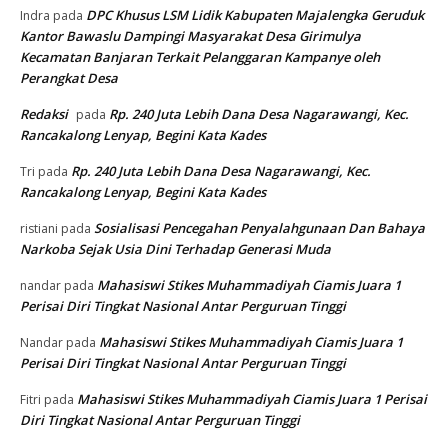
DPC Khusus LSM Lidik Kabupaten Majalengka Geruduk
Indra
pada
Kantor Bawaslu Dampingi Masyarakat Desa Girimulya
Kecamatan Banjaran Terkait Pelanggaran Kampanye oleh
Perangkat Desa
Redaksi
Rp. 240 Juta Lebih Dana Desa Nagarawangi, Kec.
pada
Rancakalong Lenyap, Begini Kata Kades
Rp. 240 Juta Lebih Dana Desa Nagarawangi, Kec.
Tri
pada
Rancakalong Lenyap, Begini Kata Kades
Sosialisasi Pencegahan Penyalahgunaan Dan Bahaya
ristiani
pada
Narkoba Sejak Usia Dini Terhadap Generasi Muda
Mahasiswi Stikes Muhammadiyah Ciamis Juara 1
nandar
pada
Perisai Diri Tingkat Nasional Antar Perguruan Tinggi
Mahasiswi Stikes Muhammadiyah Ciamis Juara 1
Nandar
pada
Perisai Diri Tingkat Nasional Antar Perguruan Tinggi
Mahasiswi Stikes Muhammadiyah Ciamis Juara 1 Perisai
Fitri
pada
Diri Tingkat Nasional Antar Perguruan Tinggi