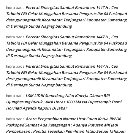
Pererat Sinergitas Sambut Ramadhan 1447 H , Ceo
Indra
pada
Tabloid FBI Gelar Munggahan Bersama Pengurus Rw 04 Puskopad
desa gunungmanik Kecamatan Tanjungsari Kabupaten Sumedang
di Dermaga Sunda Nagreg bandung
Pererat Sinergitas Sambut Ramadhan 1447 H , Ceo
Indra
pada
Tabloid FBI Gelar Munggahan Bersama Pengurus Rw 04 Puskopad
desa gunungmanik Kecamatan Tanjungsari Kabupaten Sumedang
di Dermaga Sunda Nagreg bandung
Pererat Sinergitas Sambut Ramadhan 1447 H , Ceo
Indra
pada
Tabloid FBI Gelar Munggahan Bersama Pengurus Rw 04 Puskopad
desa gunungmanik Kecamatan Tanjungsari Kabupaten Sumedang
di Dermaga Sunda Nagreg bandung
LSM LIDIK Sumedang Nilai Kinerja Oknum BRI
Indra
pada
Ujungberung Buruk : Aksi Unras 1000 Massa Dipersempit Demi
Hormati Agenda Kapolri Di Jabar
Acara Pengambilan Nomor Urut Calon Ketua RW 04
Indra
pada
Puskopad Sempat Ada Ketegangan : Adanya Putusan MK Jadi
Pembahasan , Panitia Tegaskan Pemilihan Tetap Sesuai Tahapan