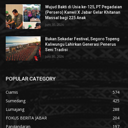
Wujud Bakti di Usia ke-125, PT Pegadaian
(Persero) Kanwil X Jabar Gelar Khitanan
Massal bagi 225 Anak
Juni 30, 2026
Bukan Sekadar Festival, Segoro Topeng
Kaliwungu Lahirkan Generasi Penerus
Seni Tradisi
Juni 30, 2026
POPULAR CATEGORY
Ciamis
574
Sumedang
425
Lumajang
288
FOKUS BERITA JABAR
204
Pangandaran
197