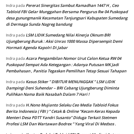
Pererat Sinergitas Sambut Ramadhan 1447 H , Ceo
Indra
pada
Tabloid FBI Gelar Munggahan Bersama Pengurus Rw 04 Puskopad
desa gunungmanik Kecamatan Tanjungsari Kabupaten Sumedang
di Dermaga Sunda Nagreg bandung
LSM LIDIK Sumedang Nilai Kinerja Oknum BRI
Indra
pada
Ujungberung Buruk : Aksi Unras 1000 Massa Dipersempit Demi
Hormati Agenda Kapolri Di Jabar
Acara Pengambilan Nomor Urut Calon Ketua RW 04
Indra
pada
Puskopad Sempat Ada Ketegangan : Adanya Putusan MK Jadi
Pembahasan , Panitia Tegaskan Pemilihan Tetap Sesuai Tahapan
Kasus Stiker ” DIBITUR MENUNGGAK ” LSM LIDIK
Indra
pada
Dampingi Deni Suhendar – BRI Cabang Ujungberung Diminta
Pulihkan Nama Baik Nasabah Dalam 7 Hari !
H.Nono Mujianto Selaku Ceo Media Tabloid Fokus
Indra
pada
Berita Indonesia ( FBI ) ” Cetak & Online “Kecam Keras Kepada
Menteri Desa PDTT Yandri Susanto” Diduga Terkait Stetmen
Profesi LSM Dan Wartawan Bodrex ” Yang Viral Di Medsos .