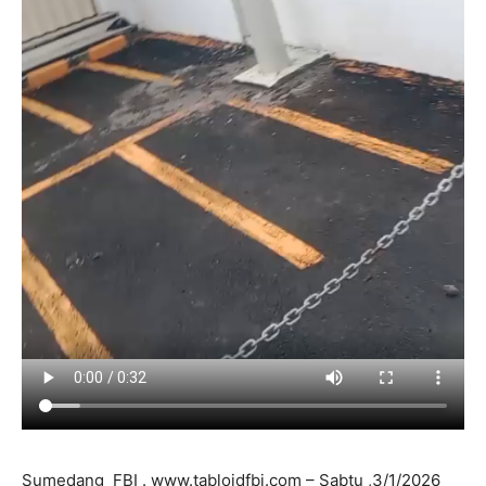
Sumedang FBI . www.tabloidfbi.com – Sabtu ,3/1/2026