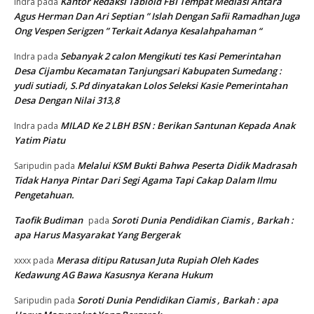
Kantor Redaksi Tabloid FBI Tempat Mediasi Antara
Indra
pada
Agus Herman Dan Ari Septian ” Islah Dengan Safii Ramadhan Juga
Ong Vespen Serigzen ” Terkait Adanya Kesalahpahaman “
Sebanyak 2 calon Mengikuti tes Kasi Pemerintahan
Indra
pada
Desa Cijambu Kecamatan Tanjungsari Kabupaten Sumedang :
yudi sutiadi, S.Pd dinyatakan Lolos Seleksi Kasie Pemerintahan
Desa Dengan Nilai 313,8
MILAD Ke 2 LBH BSN : Berikan Santunan Kepada Anak
Indra
pada
Yatim Piatu
Melalui KSM Bukti Bahwa Peserta Didik Madrasah
Saripudin
pada
Tidak Hanya Pintar Dari Segi Agama Tapi Cakap Dalam Ilmu
Pengetahuan.
Taofik Budiman
Soroti Dunia Pendidikan Ciamis , Barkah :
pada
apa Harus Masyarakat Yang Bergerak
Merasa ditipu Ratusan Juta Rupiah Oleh Kades
xxxx
pada
Kedawung AG Bawa Kasusnya Kerana Hukum
Soroti Dunia Pendidikan Ciamis , Barkah : apa
Saripudin
pada