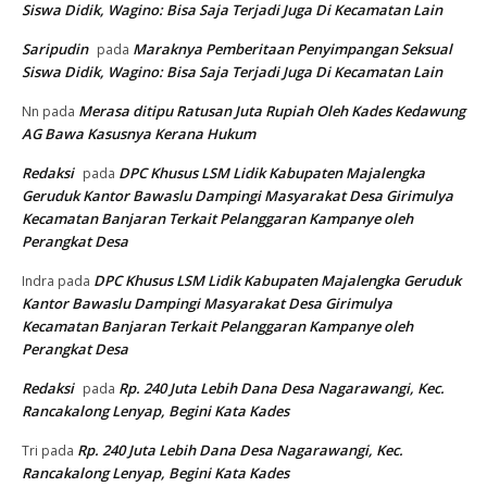
Siswa Didik, Wagino: Bisa Saja Terjadi Juga Di Kecamatan Lain
Saripudin
Maraknya Pemberitaan Penyimpangan Seksual
pada
Siswa Didik, Wagino: Bisa Saja Terjadi Juga Di Kecamatan Lain
Merasa ditipu Ratusan Juta Rupiah Oleh Kades Kedawung
Nn
pada
AG Bawa Kasusnya Kerana Hukum
Redaksi
DPC Khusus LSM Lidik Kabupaten Majalengka
pada
Geruduk Kantor Bawaslu Dampingi Masyarakat Desa Girimulya
Kecamatan Banjaran Terkait Pelanggaran Kampanye oleh
Perangkat Desa
DPC Khusus LSM Lidik Kabupaten Majalengka Geruduk
Indra
pada
Kantor Bawaslu Dampingi Masyarakat Desa Girimulya
Kecamatan Banjaran Terkait Pelanggaran Kampanye oleh
Perangkat Desa
Redaksi
Rp. 240 Juta Lebih Dana Desa Nagarawangi, Kec.
pada
Rancakalong Lenyap, Begini Kata Kades
Rp. 240 Juta Lebih Dana Desa Nagarawangi, Kec.
Tri
pada
Rancakalong Lenyap, Begini Kata Kades