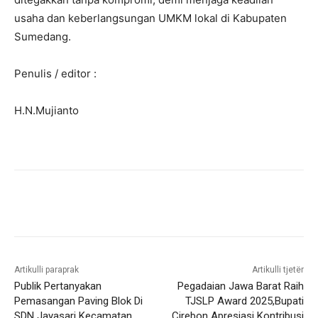
usaha dan keberlangsungan UMKM lokal di Kabupaten
Sumedang.
Penulis / editor :
H.N.Mujianto
Artikulli paraprak
Artikulli tjetër
Publik Pertanyakan
Pegadaian Jawa Barat Raih
Pemasangan Paving Blok Di
TJSLP Award 2025,Bupati
SDN Jayasari Kecamatan
Cirebon Apresiasi Kontribusi