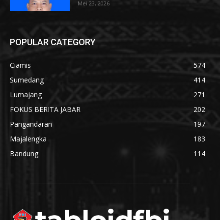
Mei 23, 2026
POPULAR CATEGORY
Ciamis
574
Sumedang
414
Lumajang
271
FOKUS BERITA JABAR
202
Pangandaran
197
Majalengka
183
Bandung
114