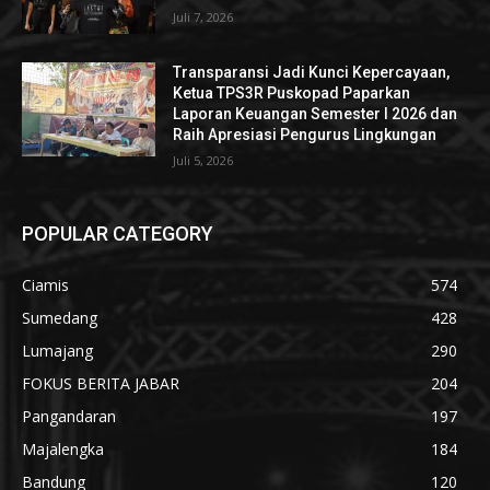
Juli 7, 2026
Transparansi Jadi Kunci Kepercayaan,
Ketua TPS3R Puskopad Paparkan
Laporan Keuangan Semester I 2026 dan
Raih Apresiasi Pengurus Lingkungan
Juli 5, 2026
POPULAR CATEGORY
Ciamis
574
Sumedang
428
Lumajang
290
FOKUS BERITA JABAR
204
Pangandaran
197
Majalengka
184
Bandung
120