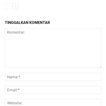
TINGGALKAN KOMENTAR
Komentar:
Na
Ema
Web