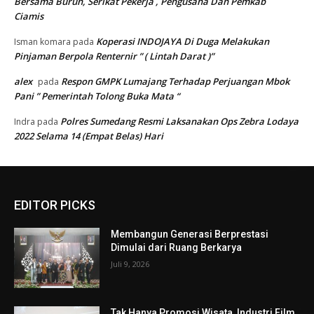
Bersama Buruh, Serikat Pekerja , Pengusaha Dan Pemkab
Ciamis
Koperasi INDOJAYA Di Duga Melakukan
Isman komara
pada
Pinjaman Berpola Renternir ” ( Lintah Darat )”
alex
Respon GMPK Lumajang Terhadap Perjuangan Mbok
pada
Pani ” Pemerintah Tolong Buka Mata “
Polres Sumedang Resmi Laksanakan Ops Zebra Lodaya
Indra
pada
2022 Selama 14 (Empat Belas) Hari
EDITOR PICKS
Membangun Generasi Berprestasi
Dimulai dari Ruang Berkarya
Juli 9, 2026
Tak Hanya Promosi Wisata, Industri Film