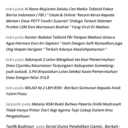
H.Nono Mujianto Selaku Ceo Media Tabloid Fokus
Indra
pada
Berita Indonesia ( FBI ) ” Cetak & Online “Kecam Keras Kepada
Menteri Desa PDTT Yandri Susanto” Diduga Terkait Stetmen
Profesi LSM Dan Wartawan Bodrex ” Yang Viral Di Medsos .
Kantor Redaksi Tabloid FBI Tempat Mediasi Antara
Indra
pada
Agus Herman Dan Ari Septian ” Islah Dengan Safii Ramadhan Juga
Ong Vespen Serigzen ” Terkait Adanya Kesalahpahaman “
Sebanyak 2 calon Mengikuti tes Kasi Pemerintahan
Indra
pada
Desa Cijambu Kecamatan Tanjungsari Kabupaten Sumedang :
yudi sutiadi, S.Pd dinyatakan Lolos Seleksi Kasie Pemerintahan
Desa Dengan Nilai 313,8
MILAD Ke 2 LBH BSN : Berikan Santunan Kepada Anak
Indra
pada
Yatim Piatu
Melalui KSM Bukti Bahwa Peserta Didik Madrasah
Saripudin
pada
Tidak Hanya Pintar Dari Segi Agama Tapi Cakap Dalam Ilmu
Pengetahuan.
Taofik Budiman
Soroti Dunia Pendidikan Ciamis , Barkah :
pada