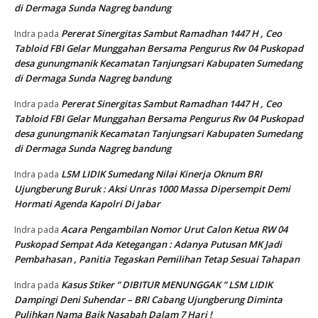
di Dermaga Sunda Nagreg bandung
Pererat Sinergitas Sambut Ramadhan 1447 H , Ceo
Indra
pada
Tabloid FBI Gelar Munggahan Bersama Pengurus Rw 04 Puskopad
desa gunungmanik Kecamatan Tanjungsari Kabupaten Sumedang
di Dermaga Sunda Nagreg bandung
Pererat Sinergitas Sambut Ramadhan 1447 H , Ceo
Indra
pada
Tabloid FBI Gelar Munggahan Bersama Pengurus Rw 04 Puskopad
desa gunungmanik Kecamatan Tanjungsari Kabupaten Sumedang
di Dermaga Sunda Nagreg bandung
LSM LIDIK Sumedang Nilai Kinerja Oknum BRI
Indra
pada
Ujungberung Buruk : Aksi Unras 1000 Massa Dipersempit Demi
Hormati Agenda Kapolri Di Jabar
Acara Pengambilan Nomor Urut Calon Ketua RW 04
Indra
pada
Puskopad Sempat Ada Ketegangan : Adanya Putusan MK Jadi
Pembahasan , Panitia Tegaskan Pemilihan Tetap Sesuai Tahapan
Kasus Stiker ” DIBITUR MENUNGGAK ” LSM LIDIK
Indra
pada
Dampingi Deni Suhendar – BRI Cabang Ujungberung Diminta
Pulihkan Nama Baik Nasabah Dalam 7 Hari !