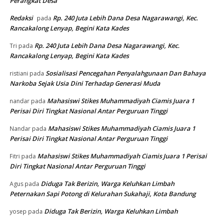
Perangkat Desa
Redaksi
Rp. 240 Juta Lebih Dana Desa Nagarawangi, Kec.
pada
Rancakalong Lenyap, Begini Kata Kades
Rp. 240 Juta Lebih Dana Desa Nagarawangi, Kec.
Tri
pada
Rancakalong Lenyap, Begini Kata Kades
Sosialisasi Pencegahan Penyalahgunaan Dan Bahaya
ristiani
pada
Narkoba Sejak Usia Dini Terhadap Generasi Muda
Mahasiswi Stikes Muhammadiyah Ciamis Juara 1
nandar
pada
Perisai Diri Tingkat Nasional Antar Perguruan Tinggi
Mahasiswi Stikes Muhammadiyah Ciamis Juara 1
Nandar
pada
Perisai Diri Tingkat Nasional Antar Perguruan Tinggi
Mahasiswi Stikes Muhammadiyah Ciamis Juara 1 Perisai
Fitri
pada
Diri Tingkat Nasional Antar Perguruan Tinggi
Diduga Tak Berizin, Warga Keluhkan Limbah
Agus
pada
Peternakan Sapi Potong di Kelurahan Sukahaji, Kota Bandung
Diduga Tak Berizin, Warga Keluhkan Limbah
yosep
pada