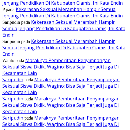
Jenjang Pendidikan Di Kabupaten Ciamis, Ini Kata Endin.
Kekerasan Seksual Merambah Hampir Semua
P
pada
Jenjang Pendidikan Di Kabupaten Ciamis, Ini Kata Endin.
Kekerasan Seksual Merambah Hampir
Saripudin
pada
Semua Jenjang Pendidikan Di Kabupaten Ciamis, Ini Kata
Endin.
Kekerasan Seksual Merambah Hampir
Saripudin
pada
Semua Jenjang Pendidikan Di Kabupaten Ciamis, Ini Kata
Endin.
Maraknya Pemberitaan Penyimpangan
Wanto
pada
Seksual Siswa Didik, Wagino: Bisa Saja Terjadi Juga Di
Kecamatan Lain
Saripudin
Maraknya Pemberitaan Penyimpangan
pada
Seksual Siswa Didik, Wagino: Bisa Saja Terjadi Juga Di
Kecamatan Lain
Saripudin
Maraknya Pemberitaan Penyimpangan
pada
Seksual Siswa Didik, Wagino: Bisa Saja Terjadi Juga Di
Kecamatan Lain
Saripudin
Maraknya Pemberitaan Penyimpangan
pada
Seksual Siswa Didik, Wagino: Bisa Saja Terjadi Juga Di