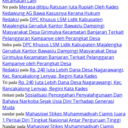
Kecamatan Lain
Merasa ditipu Ratusan Juta Rupiah Oleh Kades
Nn
pada
Kedawung AG Bawa Kasusnya Kerana Hukum
Redaksi
DPC Khusus LSM Lidik Kabupaten
pada
Majalengka Geruduk Kantor Bawaslu Dampingi
Masyarakat Desa Girimulya Kecamatan Banjaran Terkait
Pelanggaran Kampanye oleh Perangkat Desa
DPC Khusus LSM Lidik Kabupaten Majalengka
Indra
pada
Geruduk Kantor Bawaslu Dampingi Masyarakat Desa
Girimulya Kecamatan Banjaran Terkait Pelanggaran
Kampanye oleh Perangkat Desa
Redaksi
Rp. 240 Juta Lebih Dana Desa Nagarawangi,
pada
Kec. Rancakalong Lenyap, Begini Kata Kades
Rp. 240 Juta Lebih Dana Desa Nagarawangi, Kec.
Tri
pada
Rancakalong Lenyap, Begini Kata Kades
Sosialisasi Pencegahan Penyalahgunaan Dan
ristiani
pada
Bahaya Narkoba Sejak Usia Dini Terhadap Generasi
Muda
Mahasiswi Stikes Muhammadiyah Ciamis Juara
nandar
pada
1 Perisai Diri Tingkat Nasional Antar Perguruan Tinggi
Mahasiswi Stikes Muhammadiyah Ciamis
Nandar
pada