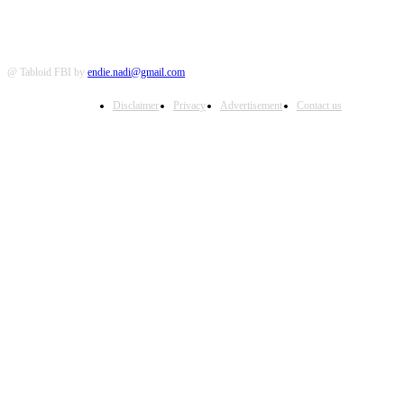
@ Tabloid FBI by
endie.nadi@gmail.com
Disclaimer
Privacy
Advertisement
Contact us