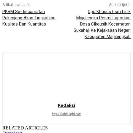
Artikulli paraprak
Artikulli tjetër
PKBM Se- kecamatan
Dpc Khusus Lsm Lidik
Pakenjeng Akan Tingkatkan
Majalengka Resmi Laporkan
Kualitas Dan Kuantitas
Desa Cikeusik Kecamatan
Sukahaji Ke Kejaksaan Negeri
Kabupaten Majalengkab
Redaksi
https://tabloidfbi.com
RELATED ARTICLES