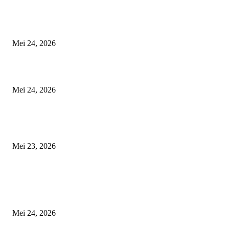
Ketua RT 03 Puskopad Ajak Warga Tanam Bambu Haur Cegah Longsor,
Semangat Gotong Royong Warnai Kerja Bakti di Gunungmanik
Mei 24, 2026
Doa dan Harapan Iringi Keberangkatan Ratusan Jemaah Haji Lumajang
Mei 24, 2026
Lautan Doa Penuhi Kantor Redaksi FBI, Tahlil 40 Hari Alm. Mayor Inf P
H. Edi Subekti Berlangsung Khidmat dan Haru
Mei 23, 2026
POPULAR POSTS
Ketua RT 03 Puskopad Ajak Warga Tanam Bambu Haur Cegah Longsor,
Semangat Gotong Royong Warnai Kerja Bakti di Gunungmanik
Mei 24, 2026