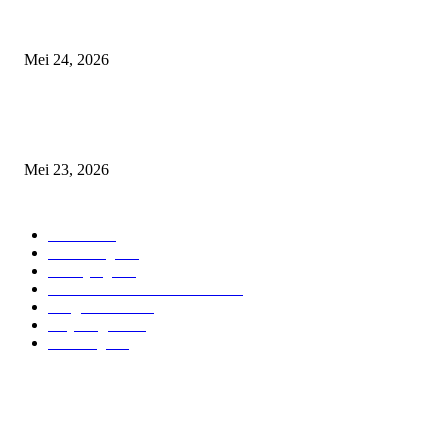
Doa dan Harapan Iringi Keberangkatan Ratusan Jemaah Haji Lumajang
Mei 24, 2026
Lautan Doa Penuhi Kantor Redaksi FBI, Tahlil 40 Hari Alm. Mayor Inf P
H. Edi Subekti Berlangsung Khidmat dan Haru
Mei 23, 2026
POPULAR CATEGORY
Ciamis
574
Sumedang
414
Lumajang
271
FOKUS BERITA JABAR
202
Pangandaran
197
Majalengka
183
Bandung
114