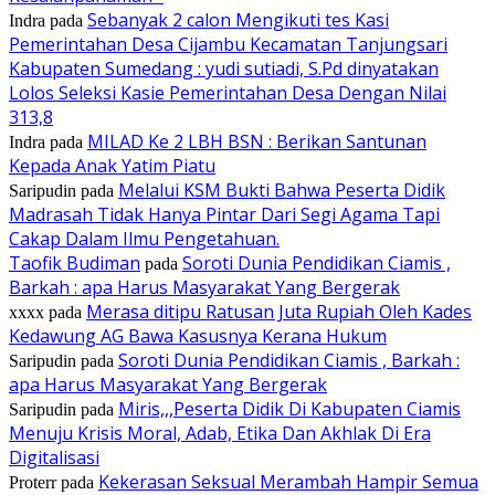
Sebanyak 2 calon Mengikuti tes Kasi
Indra
pada
Pemerintahan Desa Cijambu Kecamatan Tanjungsari
Kabupaten Sumedang : yudi sutiadi, S.Pd dinyatakan
Lolos Seleksi Kasie Pemerintahan Desa Dengan Nilai
313,8
MILAD Ke 2 LBH BSN : Berikan Santunan
Indra
pada
Kepada Anak Yatim Piatu
Melalui KSM Bukti Bahwa Peserta Didik
Saripudin
pada
Madrasah Tidak Hanya Pintar Dari Segi Agama Tapi
Cakap Dalam Ilmu Pengetahuan.
Taofik Budiman
Soroti Dunia Pendidikan Ciamis ,
pada
Barkah : apa Harus Masyarakat Yang Bergerak
Merasa ditipu Ratusan Juta Rupiah Oleh Kades
xxxx
pada
Kedawung AG Bawa Kasusnya Kerana Hukum
Soroti Dunia Pendidikan Ciamis , Barkah :
Saripudin
pada
apa Harus Masyarakat Yang Bergerak
Miris,,,Peserta Didik Di Kabupaten Ciamis
Saripudin
pada
Menuju Krisis Moral, Adab, Etika Dan Akhlak Di Era
Digitalisasi
Kekerasan Seksual Merambah Hampir Semua
Proterr
pada