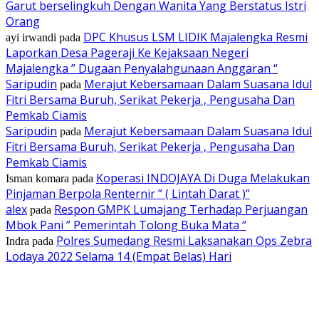
Garut berselingkuh Dengan Wanita Yang Berstatus Istri
Orang
DPC Khusus LSM LIDIK Majalengka Resmi
ayi irwandi
pada
Laporkan Desa Pageraji Ke Kejaksaan Negeri
Majalengka ” Dugaan Penyalahgunaan Anggaran “
Saripudin
Merajut Kebersamaan Dalam Suasana Idul
pada
Fitri Bersama Buruh, Serikat Pekerja , Pengusaha Dan
Pemkab Ciamis
Saripudin
Merajut Kebersamaan Dalam Suasana Idul
pada
Fitri Bersama Buruh, Serikat Pekerja , Pengusaha Dan
Pemkab Ciamis
Koperasi INDOJAYA Di Duga Melakukan
Isman komara
pada
Pinjaman Berpola Renternir ” ( Lintah Darat )”
alex
Respon GMPK Lumajang Terhadap Perjuangan
pada
Mbok Pani ” Pemerintah Tolong Buka Mata “
Polres Sumedang Resmi Laksanakan Ops Zebra
Indra
pada
Lodaya 2022 Selama 14 (Empat Belas) Hari
EDITOR PICKS