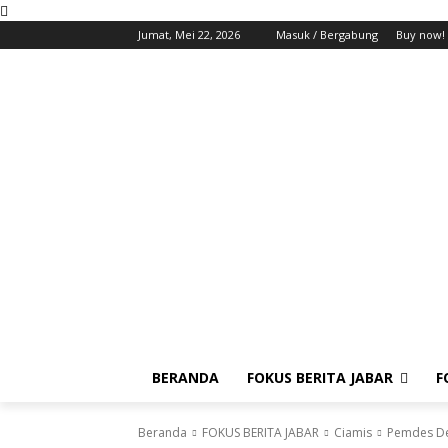
Jumat, Mei 22, 2026
Masuk / Bergabung
Buy now!
BERANDA
FOKUS BERITA JABAR
F
Beranda
FOKUS BERITA JABAR
Ciamis
Pemdes Dew