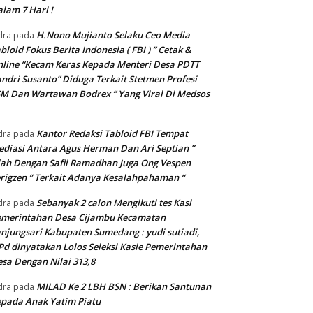
lam 7 Hari !
H.Nono Mujianto Selaku Ceo Media
dra
pada
bloid Fokus Berita Indonesia ( FBI ) ” Cetak &
line “Kecam Keras Kepada Menteri Desa PDTT
ndri Susanto” Diduga Terkait Stetmen Profesi
M Dan Wartawan Bodrex ” Yang Viral Di Medsos
Kantor Redaksi Tabloid FBI Tempat
dra
pada
diasi Antara Agus Herman Dan Ari Septian ”
lah Dengan Safii Ramadhan Juga Ong Vespen
rigzen ” Terkait Adanya Kesalahpahaman “
Sebanyak 2 calon Mengikuti tes Kasi
dra
pada
emerintahan Desa Cijambu Kecamatan
njungsari Kabupaten Sumedang : yudi sutiadi,
Pd dinyatakan Lolos Seleksi Kasie Pemerintahan
sa Dengan Nilai 313,8
MILAD Ke 2 LBH BSN : Berikan Santunan
dra
pada
pada Anak Yatim Piatu