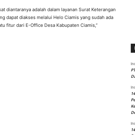
t diantaranya adalah dalam layanan Surat Keterangan
ng dapat diakses melalui Helo Ciamis yang sudah ada
tu fitur dari E-Office Desa Kabupaten Ciamis,”
In
PT
Da
In
14
P
Ke
D
In
14