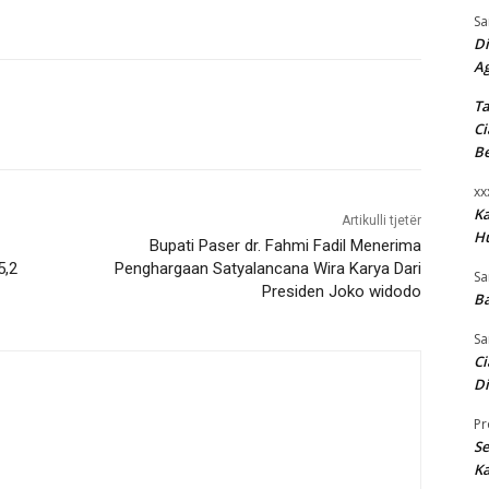
Sa
Di
A
Ta
Ci
B
xx
K
Artikulli tjetër
H
Bupati Paser dr. Fahmi Fadil Menerima
5,2
Penghargaan Satyalancana Wira Karya Dari
Sa
Presiden Joko widodo
Ba
Sa
Ci
Di
Pr
Se
Ka