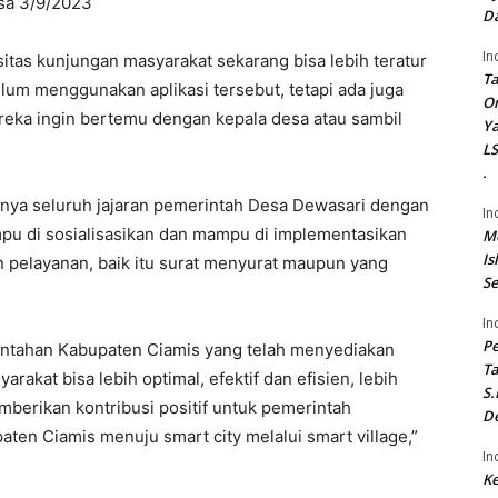
asa 3/9/2023
Da
In
sitas kunjungan masyarakat sekarang bisa lebih teratur
Ta
lum menggunakan aplikasi tersebut, tetapi ada juga
On
reka ingin bertemu dengan kepala desa atau sambil
Ya
LS
.
tifnya seluruh jajaran pemerintah Desa Dewasari dengan
In
mpu di sosialisasikan dan mampu di implementasikan
Me
Is
pelayanan, baik itu surat menyurat maupun yang
Se
In
P
intahan Kabupaten Ciamis yang telah menyediakan
Ta
rakat bisa lebih optimal, efektif dan efisien, lebih
S.
berikan kontribusi positif untuk pemerintah
De
en Ciamis menuju smart city melalui smart village,”
In
Ke