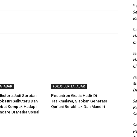
P
Se
Ka
Sa
Ha
Ci
Sa
Ha
Ci
W
Se
A JABAR
FOKUS BERITA JABAR
Di
lhuteru Jadi Sorotan
Pesantren Gratis Hadir Di
Sa
ok Fitri Salhuteru Dan
Tasikmalaya, Siapkan Generasi
ebut Kompak Hadapi
Qur’ani Berakhlak Dan Mandiri
Pe
ncare Di Media Sosial
Sa
Sa
Pe