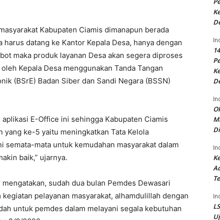
P
Ke
D
 masyarakat Kabupaten Ciamis dimanapun berada
In
pa harus datang ke Kantor Kepala Desa, hanya dengan
14
atbot maka produk layanan Desa akan segera diproses
P
t oleh Kepala Desa menggunakan Tanda Tangan
Ke
ktronik (BSrE) Badan Siber dan Sandi Negara (BSSN)
D
In
Ok
likasi E-Office ini sehingga Kabupaten Ciamis
Ma
Di
 yang ke-5 yaitu meningkatkan Tata Kelola
l ini semata-mata untuk kemudahan masyarakat dalam
In
akin baik,” ujarnya.
Ke
Ad
Te
r mengatakan, sudah dua bulan Pemdes Dewasari
 kegiatan pelayanan masyarakat, alhamdulillah dengan
In
LS
dah untuk pemdes dalam melayani segala kebutuhan
U