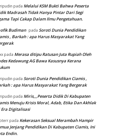
Melalui KSM Bukti Bahwa Peserta
ripudin
pada
dik Madrasah Tidak Hanya Pintar Dari Segi
gama Tapi Cakap Dalam Ilmu Pengetahuan.
ofik Budiman
Soroti Dunia Pendidikan
pada
amis , Barkah : apa Harus Masyarakat Yang
ergerak
Merasa ditipu Ratusan Juta Rupiah Oleh
xx
pada
ades Kedawung AG Bawa Kasusnya Kerana
ukum
Soroti Dunia Pendidikan Ciamis ,
ripudin
pada
rkah : apa Harus Masyarakat Yang Bergerak
Miris,,,Peserta Didik Di Kabupaten
ripudin
pada
amis Menuju Krisis Moral, Adab, Etika Dan Akhlak
 Era Digitalisasi
Kekerasan Seksual Merambah Hampir
oterr
pada
mua Jenjang Pendidikan Di Kabupaten Ciamis, Ini
ta Endin.