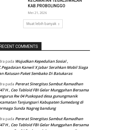
KECAMATAN TEGALSIWALAN
KAB.PROBOLINGGO
Mei 21, 2026
Muat lebih banyak
RECENT COMMENTS
Wujudkan Kepedulian Sosial ,
dra
pada
.Pegadaian Kanwil X Jabar Serahkan Mobil Siaga
n Ratusan Paket Sembako Di Batukaras
Pererat Sinergitas Sambut Ramadhan
dra
pada
47 H , Ceo Tabloid FBI Gelar Munggahan Bersama
engurus Rw 04 Puskopad desa gunungmanik
camatan Tanjungsari Kabupaten Sumedang di
ermaga Sunda Nagreg bandung
Pererat Sinergitas Sambut Ramadhan
dra
pada
47 H , Ceo Tabloid FBI Gelar Munggahan Bersama