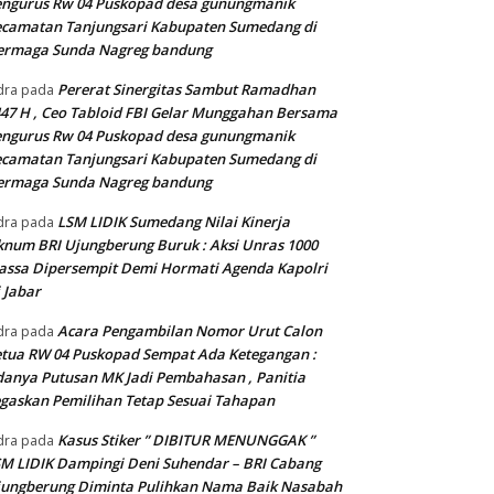
engurus Rw 04 Puskopad desa gunungmanik
camatan Tanjungsari Kabupaten Sumedang di
ermaga Sunda Nagreg bandung
Pererat Sinergitas Sambut Ramadhan
dra
pada
47 H , Ceo Tabloid FBI Gelar Munggahan Bersama
engurus Rw 04 Puskopad desa gunungmanik
camatan Tanjungsari Kabupaten Sumedang di
ermaga Sunda Nagreg bandung
LSM LIDIK Sumedang Nilai Kinerja
dra
pada
num BRI Ujungberung Buruk : Aksi Unras 1000
ssa Dipersempit Demi Hormati Agenda Kapolri
 Jabar
Acara Pengambilan Nomor Urut Calon
dra
pada
tua RW 04 Puskopad Sempat Ada Ketegangan :
anya Putusan MK Jadi Pembahasan , Panitia
gaskan Pemilihan Tetap Sesuai Tahapan
Kasus Stiker ” DIBITUR MENUNGGAK ”
dra
pada
M LIDIK Dampingi Deni Suhendar – BRI Cabang
jungberung Diminta Pulihkan Nama Baik Nasabah