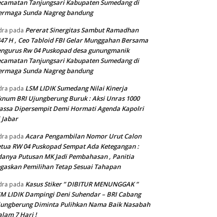
camatan Tanjungsari Kabupaten Sumedang di
ermaga Sunda Nagreg bandung
Pererat Sinergitas Sambut Ramadhan
dra
pada
47 H , Ceo Tabloid FBI Gelar Munggahan Bersama
engurus Rw 04 Puskopad desa gunungmanik
camatan Tanjungsari Kabupaten Sumedang di
ermaga Sunda Nagreg bandung
LSM LIDIK Sumedang Nilai Kinerja
dra
pada
num BRI Ujungberung Buruk : Aksi Unras 1000
ssa Dipersempit Demi Hormati Agenda Kapolri
 Jabar
Acara Pengambilan Nomor Urut Calon
dra
pada
tua RW 04 Puskopad Sempat Ada Ketegangan :
anya Putusan MK Jadi Pembahasan , Panitia
gaskan Pemilihan Tetap Sesuai Tahapan
Kasus Stiker ” DIBITUR MENUNGGAK ”
dra
pada
M LIDIK Dampingi Deni Suhendar – BRI Cabang
jungberung Diminta Pulihkan Nama Baik Nasabah
lam 7 Hari !