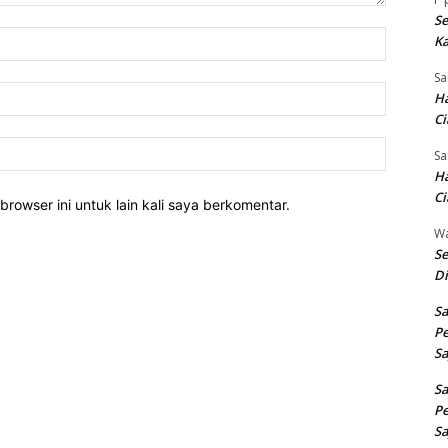
Se
Nama:*
Ka
Sa
Email:*
Ha
Ci
Website:
Sa
Ha
Ci
rowser ini untuk lain kali saya berkomentar.
W
Se
Di
Sa
Pe
Sa
Sa
Pe
Sa