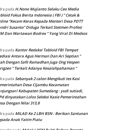
H.Nono Mujianto Selaku Ceo Media
dra
pada
bloid Fokus Berita Indonesia ( FBI ) ” Cetak &
line “Kecam Keras Kepada Menteri Desa PDTT
ndri Susanto” Diduga Terkait Stetmen Profesi
M Dan Wartawan Bodrex ” Yang Viral Di Medsos
Kantor Redaksi Tabloid FBI Tempat
dra
pada
diasi Antara Agus Herman Dan Ari Septian ”
lah Dengan Safii Ramadhan Juga Ong Vespen
rigzen ” Terkait Adanya Kesalahpahaman “
Sebanyak 2 calon Mengikuti tes Kasi
dra
pada
emerintahan Desa Cijambu Kecamatan
njungsari Kabupaten Sumedang : yudi sutiadi,
Pd dinyatakan Lolos Seleksi Kasie Pemerintahan
sa Dengan Nilai 313,8
MILAD Ke 2 LBH BSN : Berikan Santunan
dra
pada
pada Anak Yatim Piatu