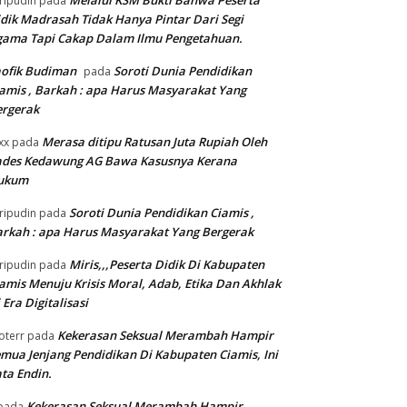
Melalui KSM Bukti Bahwa Peserta
ripudin
pada
dik Madrasah Tidak Hanya Pintar Dari Segi
gama Tapi Cakap Dalam Ilmu Pengetahuan.
ofik Budiman
Soroti Dunia Pendidikan
pada
amis , Barkah : apa Harus Masyarakat Yang
ergerak
Merasa ditipu Ratusan Juta Rupiah Oleh
xx
pada
ades Kedawung AG Bawa Kasusnya Kerana
ukum
Soroti Dunia Pendidikan Ciamis ,
ripudin
pada
rkah : apa Harus Masyarakat Yang Bergerak
Miris,,,Peserta Didik Di Kabupaten
ripudin
pada
amis Menuju Krisis Moral, Adab, Etika Dan Akhlak
 Era Digitalisasi
Kekerasan Seksual Merambah Hampir
oterr
pada
mua Jenjang Pendidikan Di Kabupaten Ciamis, Ini
ta Endin.
Kekerasan Seksual Merambah Hampir
pada