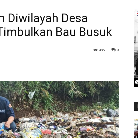
 Diwilayah Desa
Timbulkan Bau Busuk
485
0