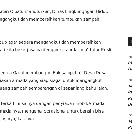
atan Cibatu menuturkan, Dinas Lingkungngan Hidup
Mengangkut dan membersihkan tumpukan sampah
idup agar segera mengangkut dan membersihkan
ri kita bekerjasama dengan karangtaruna” tutur Rusli,
In
PT
Da
n Pemda Garut membangun Bak sampah di Desa Desa
In
iakan armada yang siap siaga, untuk mengangkut
14
uang sampah sembarangan di sepanjang bahu jalan.
P
Ke
 terkait ,misalnya dengan penyiapan mobil/Armada ,
D
rmada nya, mengenai oprasional untuk bensin bisa
In
ensinya,”katanya.
14
P