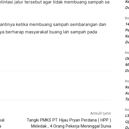
Ke
intasi jalur tersebut agar tidak membuang sampah se
D
In
14
 nantinya ketika membuang sampah sembarangan dan
P
 saya berharap masyarakat buang lah sampah pada
Ke
D
In
Ok
Ma
Di
In
Ke
Ad
Te
In
Artikulli tjetër
LS
sal
Tangki PMKS PT. Hijau Pryan Perdana ( HPP )
U
a
Meledak , 4 Orang Pekerja Meninggal Dunia
Da