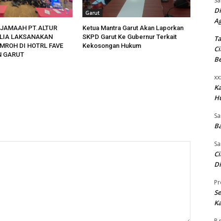
Sa
Di
Garut
A
5 JAMAAH PT.ALTUR
Ketua Mantra Garut Akan Laporkan
LIA LAKSANAKAN
SKPD Garut Ke Gubernur Terkait
Ta
MROH DI HOTRL FAVE
Kekosongan Hukum
Ci
N GARUT
B
xx
K
H
Sa
Ba
Sa
Ci
Di
Pr
Se
Ka
P