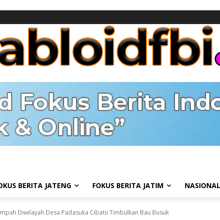
OKUS BERITA JATENG
FOKUS BERITA JATIM
NASIONA
mpah Diwilayah Desa Padasuka Cibatu Timbulkan Bau Busuk