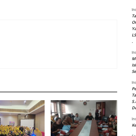
In
Ta
On
Ya
LS
.
In
Me
Is
Se
In
P
Ta
S.
De
In
Ke