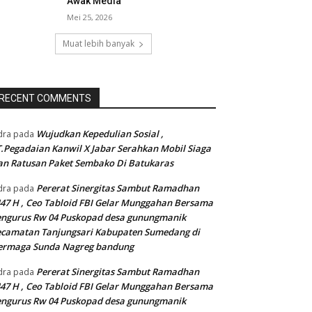
Awak Media
Mei 25, 2026
Muat lebih banyak
RECENT COMMENTS
Wujudkan Kepedulian Sosial ,
dra
pada
.Pegadaian Kanwil X Jabar Serahkan Mobil Siaga
n Ratusan Paket Sembako Di Batukaras
Pererat Sinergitas Sambut Ramadhan
dra
pada
47 H , Ceo Tabloid FBI Gelar Munggahan Bersama
engurus Rw 04 Puskopad desa gunungmanik
camatan Tanjungsari Kabupaten Sumedang di
ermaga Sunda Nagreg bandung
Pererat Sinergitas Sambut Ramadhan
dra
pada
47 H , Ceo Tabloid FBI Gelar Munggahan Bersama
engurus Rw 04 Puskopad desa gunungmanik