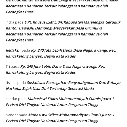
Geruduk Kantor Bawaslu Dampingi Masyarakat Desa Girimulya
Kecamatan Banjaran Terkait Pelanggaran Kampanye oleh
Perangkat Desa
DPC Khusus LSM Lidik Kabupaten Majalengka Geruduk
Indra
pada
Kantor Bawaslu Dampingi Masyarakat Desa Girimulya
Kecamatan Banjaran Terkait Pelanggaran Kampanye oleh
Perangkat Desa
Redaksi
Rp. 240 Juta Lebih Dana Desa Nagarawangi, Kec.
pada
Rancakalong Lenyap, Begini Kata Kades
Rp. 240 Juta Lebih Dana Desa Nagarawangi, Kec.
Tri
pada
Rancakalong Lenyap, Begini Kata Kades
Sosialisasi Pencegahan Penyalahgunaan Dan Bahaya
ristiani
pada
Narkoba Sejak Usia Dini Terhadap Generasi Muda
Mahasiswi Stikes Muhammadiyah Ciamis Juara 1
nandar
pada
Perisai Diri Tingkat Nasional Antar Perguruan Tinggi
Mahasiswi Stikes Muhammadiyah Ciamis Juara 1
Nandar
pada
Perisai Diri Tingkat Nasional Antar Perguruan Tinggi