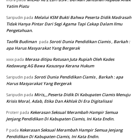
Yatim Piatu
Melalui KSM Bukti Bahwa Peserta Didik Madrasah
Saripudin
pada
Tidak Hanya Pintar Dari Segi Agama Tapi Cakap Dalam Ilmu
Pengetahuan.
Taofik Budiman
Soroti Dunia Pendidikan Ciamis , Barkah :
pada
apa Harus Masyarakat Yang Bergerak
Merasa ditipu Ratusan Juta Rupiah Oleh Kades
xxxx
pada
Kedawung AG Bawa Kasusnya Kerana Hukum
Soroti Dunia Pendidikan Ciamis , Barkah : apa
Saripudin
pada
Harus Masyarakat Yang Bergerak
Miris,,,Peserta Didik Di Kabupaten Ciamis Menuju
Saripudin
pada
Krisis Moral, Adab, Etika Dan Akhlak Di Era Digitalisasi
Kekerasan Seksual Merambah Hampir Semua
Proterr
pada
Jenjang Pendidikan Di Kabupaten Ciamis, Ini Kata Endin.
Kekerasan Seksual Merambah Hampir Semua Jenjang
P
pada
Pendidikan Di Kabupaten Ciamis, Ini Kata Endin.