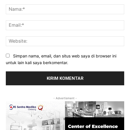
Komentar:
Na
Ema
Web
Simpan nama, email, dan situs web saya di browser ini
untuk lain kali saya berkomentar.
- Advertisment -