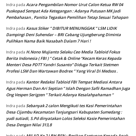
Acara Pengambilan Nomor Urut Calon Ketua RW 04
Indra
pada
Puskopad Sempat Ada Ketegangan : Adanya Putusan MK Jadi
Pembahasan , Panitia Tegaskan Pemilihan Tetap Sesuai Tahapan
Kasus Stiker ” DIBITUR MENUNGGAK ” LSM LIDIK
Indra
pada
Dampingi Deni Suhendar – BRI Cabang Ujungberung Diminta
Pulihkan Nama Baik Nasabah Dalam 7 Hari !
H.Nono Mujianto Selaku Ceo Media Tabloid Fokus
Indra
pada
Berita Indonesia ( FBI ) ” Cetak & Online “Kecam Keras Kepada
Menteri Desa PDTT Yandri Susanto” Diduga Terkait Stetmen
Profesi LSM Dan Wartawan Bodrex ” Yang Viral Di Medsos .
Kantor Redaksi Tabloid FBI Tempat Mediasi Antara
Indra
pada
Agus Herman Dan Ari Septian ” Islah Dengan Safii Ramadhan Juga
Ong Vespen Serigzen ” Terkait Adanya Kesalahpahaman “
Sebanyak 2 calon Mengikuti tes Kasi Pemerintahan
Indra
pada
Desa Cijambu Kecamatan Tanjungsari Kabupaten Sumedang :
yudi sutiadi, S.Pd dinyatakan Lolos Seleksi Kasie Pemerintahan
Desa Dengan Nilai 313,8
MILAD Ke 2 LBH BSN : Berikan Santunan Kepada Anak
Indra
pada