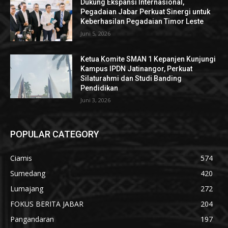
Dukung Ekspansi Internasional,
Pegadaian Jabar Perkuat Sinergi untuk
Keberhasilan Pegadaian Timor Leste
Juni 5, 2026
Ketua Komite SMAN 1 Kepanjen Kunjungi
Kampus IPDN Jatinangor, Perkuat
Silaturahmi dan Studi Banding
Pendidikan
Juni 3, 2026
POPULAR CATEGORY
Ciamis
574
Sumedang
420
Lumajang
272
FOKUS BERITA JABAR
204
Pangandaran
197