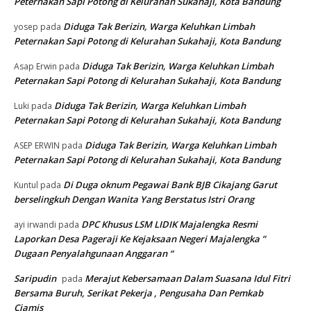
Peternakan Sapi Potong di Kelurahan Sukahaji, Kota Bandung
Diduga Tak Berizin, Warga Keluhkan Limbah
yosep
pada
Peternakan Sapi Potong di Kelurahan Sukahaji, Kota Bandung
Diduga Tak Berizin, Warga Keluhkan Limbah
Asap Erwin
pada
Peternakan Sapi Potong di Kelurahan Sukahaji, Kota Bandung
Diduga Tak Berizin, Warga Keluhkan Limbah
Luki
pada
Peternakan Sapi Potong di Kelurahan Sukahaji, Kota Bandung
Diduga Tak Berizin, Warga Keluhkan Limbah
ASEP ERWIN
pada
Peternakan Sapi Potong di Kelurahan Sukahaji, Kota Bandung
Di Duga oknum Pegawai Bank BJB Cikajang Garut
Kuntul
pada
berselingkuh Dengan Wanita Yang Berstatus Istri Orang
DPC Khusus LSM LIDIK Majalengka Resmi
ayi irwandi
pada
Laporkan Desa Pageraji Ke Kejaksaan Negeri Majalengka ”
Dugaan Penyalahgunaan Anggaran “
Saripudin
Merajut Kebersamaan Dalam Suasana Idul Fitri
pada
Bersama Buruh, Serikat Pekerja , Pengusaha Dan Pemkab
Ciamis