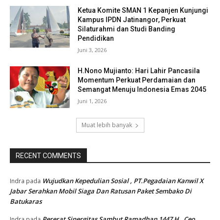
Ketua Komite SMAN 1 Kepanjen Kunjungi
Kampus IPDN Jatinangor, Perkuat
Silaturahmi dan Studi Banding
Pendidikan
Juni 3, 2026
H.Nono Mujianto: Hari Lahir Pancasila
Momentum Perkuat Perdamaian dan
Semangat Menuju Indonesia Emas 2045
Juni 1, 2026
Muat lebih banyak
RECENT COMMENTS
Wujudkan Kepedulian Sosial , PT.Pegadaian Kanwil X
Indra
pada
Jabar Serahkan Mobil Siaga Dan Ratusan Paket Sembako Di
Batukaras
Pererat Sinergitas Sambut Ramadhan 1447 H , Ceo
Indra
pada