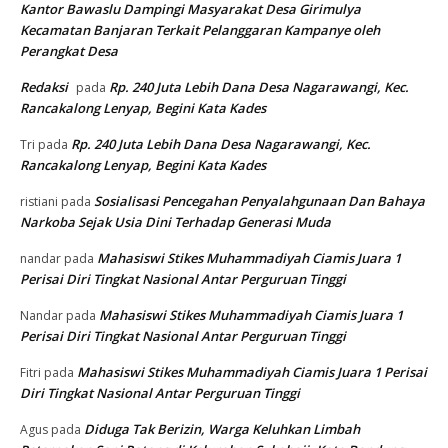
Kantor Bawaslu Dampingi Masyarakat Desa Girimulya
Kecamatan Banjaran Terkait Pelanggaran Kampanye oleh
Perangkat Desa
Redaksi
Rp. 240 Juta Lebih Dana Desa Nagarawangi, Kec.
pada
Rancakalong Lenyap, Begini Kata Kades
Rp. 240 Juta Lebih Dana Desa Nagarawangi, Kec.
Tri
pada
Rancakalong Lenyap, Begini Kata Kades
Sosialisasi Pencegahan Penyalahgunaan Dan Bahaya
ristiani
pada
Narkoba Sejak Usia Dini Terhadap Generasi Muda
Mahasiswi Stikes Muhammadiyah Ciamis Juara 1
nandar
pada
Perisai Diri Tingkat Nasional Antar Perguruan Tinggi
Mahasiswi Stikes Muhammadiyah Ciamis Juara 1
Nandar
pada
Perisai Diri Tingkat Nasional Antar Perguruan Tinggi
Mahasiswi Stikes Muhammadiyah Ciamis Juara 1 Perisai
Fitri
pada
Diri Tingkat Nasional Antar Perguruan Tinggi
Diduga Tak Berizin, Warga Keluhkan Limbah
Agus
pada