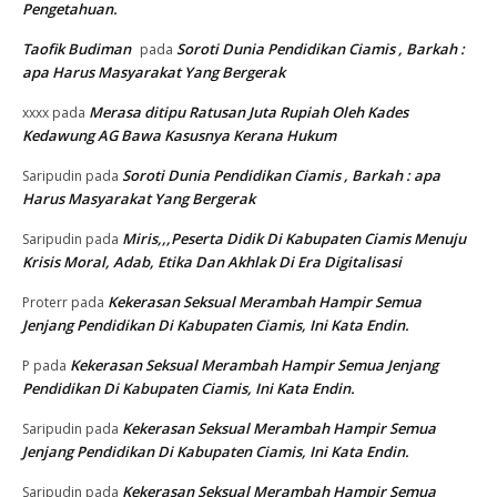
Pengetahuan.
Taofik Budiman
Soroti Dunia Pendidikan Ciamis , Barkah :
pada
apa Harus Masyarakat Yang Bergerak
Merasa ditipu Ratusan Juta Rupiah Oleh Kades
xxxx
pada
Kedawung AG Bawa Kasusnya Kerana Hukum
Soroti Dunia Pendidikan Ciamis , Barkah : apa
Saripudin
pada
Harus Masyarakat Yang Bergerak
Miris,,,Peserta Didik Di Kabupaten Ciamis Menuju
Saripudin
pada
Krisis Moral, Adab, Etika Dan Akhlak Di Era Digitalisasi
Kekerasan Seksual Merambah Hampir Semua
Proterr
pada
Jenjang Pendidikan Di Kabupaten Ciamis, Ini Kata Endin.
Kekerasan Seksual Merambah Hampir Semua Jenjang
P
pada
Pendidikan Di Kabupaten Ciamis, Ini Kata Endin.
Kekerasan Seksual Merambah Hampir Semua
Saripudin
pada
Jenjang Pendidikan Di Kabupaten Ciamis, Ini Kata Endin.
Kekerasan Seksual Merambah Hampir Semua
Saripudin
pada