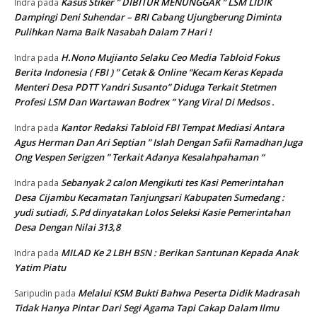
Kasus Stiker ” DIBITUR MENUNGGAK ” LSM LIDIK
Indra
pada
Dampingi Deni Suhendar – BRI Cabang Ujungberung Diminta
Pulihkan Nama Baik Nasabah Dalam 7 Hari !
H.Nono Mujianto Selaku Ceo Media Tabloid Fokus
Indra
pada
Berita Indonesia ( FBI ) ” Cetak & Online “Kecam Keras Kepada
Menteri Desa PDTT Yandri Susanto” Diduga Terkait Stetmen
Profesi LSM Dan Wartawan Bodrex ” Yang Viral Di Medsos .
Kantor Redaksi Tabloid FBI Tempat Mediasi Antara
Indra
pada
Agus Herman Dan Ari Septian ” Islah Dengan Safii Ramadhan Juga
Ong Vespen Serigzen ” Terkait Adanya Kesalahpahaman “
Sebanyak 2 calon Mengikuti tes Kasi Pemerintahan
Indra
pada
Desa Cijambu Kecamatan Tanjungsari Kabupaten Sumedang :
yudi sutiadi, S.Pd dinyatakan Lolos Seleksi Kasie Pemerintahan
Desa Dengan Nilai 313,8
MILAD Ke 2 LBH BSN : Berikan Santunan Kepada Anak
Indra
pada
Yatim Piatu
Melalui KSM Bukti Bahwa Peserta Didik Madrasah
Saripudin
pada
Tidak Hanya Pintar Dari Segi Agama Tapi Cakap Dalam Ilmu