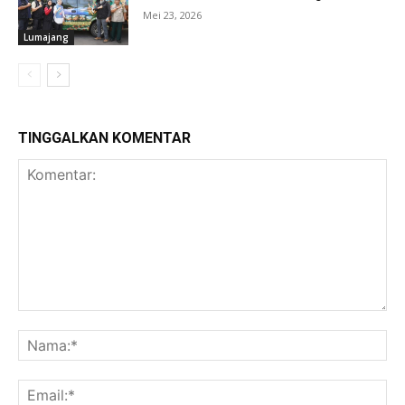
Mei 23, 2026
Lumajang
TINGGALKAN KOMENTAR
Komentar:
Na
Ema