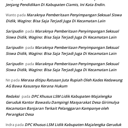
Jenjang Pendidikan Di Kabupaten Ciamis, Ini Kata Endin.
Maraknya Pemberitaan Penyimpangan Seksual Siswa
Wanto
pada
Didik, Wagino: Bisa Saja Terjadi Juga Di Kecamatan Lain
Saripudin
Maraknya Pemberitaan Penyimpangan Seksual
pada
Siswa Didik, Wagino: Bisa Saja Terjadi Juga Di Kecamatan Lain
Saripudin
Maraknya Pemberitaan Penyimpangan Seksual
pada
Siswa Didik, Wagino: Bisa Saja Terjadi Juga Di Kecamatan Lain
Saripudin
Maraknya Pemberitaan Penyimpangan Seksual
pada
Siswa Didik, Wagino: Bisa Saja Terjadi Juga Di Kecamatan Lain
Merasa ditipu Ratusan Juta Rupiah Oleh Kades Kedawung
Nn
pada
AG Bawa Kasusnya Kerana Hukum
Redaksi
DPC Khusus LSM Lidik Kabupaten Majalengka
pada
Geruduk Kantor Bawaslu Dampingi Masyarakat Desa Girimulya
Kecamatan Banjaran Terkait Pelanggaran Kampanye oleh
Perangkat Desa
DPC Khusus LSM Lidik Kabupaten Majalengka Geruduk
Indra
pada