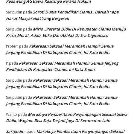
Kedawung AG Bawa Kasusnya Kerana Hukum
Soroti Dunia Pendidikan Ciamis , Barkah : apa
Saripudin
pada
Harus Masyarakat Yang Bergerak
Miris,,,Peserta Didik Di Kabupaten Ciamis Menuju
Saripudin
pada
Krisis Moral, Adab, Etika Dan Akhlak Di Era Digitalisasi
Kekerasan Seksual Merambah Hampir Semua
Proterr
pada
Jenjang Pendidikan Di Kabupaten Ciamis, Ini Kata Endin.
Kekerasan Seksual Merambah Hampir Semua Jenjang
P
pada
Pendidikan Di Kabupaten Ciamis, Ini Kata Endin.
Kekerasan Seksual Merambah Hampir Semua
Saripudin
pada
Jenjang Pendidikan Di Kabupaten Ciamis, Ini Kata Endin.
Kekerasan Seksual Merambah Hampir Semua
Saripudin
pada
Jenjang Pendidikan Di Kabupaten Ciamis, Ini Kata Endin.
Maraknya Pemberitaan Penyimpangan Seksual Siswa
Wanto
pada
Didik, Wagino: Bisa Saja Terjadi Juga Di Kecamatan Lain
Saripudin
Maraknya Pemberitaan Penyimpangan Seksual
pada