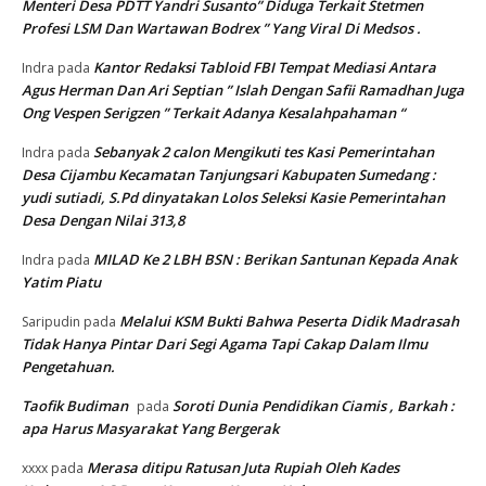
Menteri Desa PDTT Yandri Susanto” Diduga Terkait Stetmen
Profesi LSM Dan Wartawan Bodrex ” Yang Viral Di Medsos .
Kantor Redaksi Tabloid FBI Tempat Mediasi Antara
Indra
pada
Agus Herman Dan Ari Septian ” Islah Dengan Safii Ramadhan Juga
Ong Vespen Serigzen ” Terkait Adanya Kesalahpahaman “
Sebanyak 2 calon Mengikuti tes Kasi Pemerintahan
Indra
pada
Desa Cijambu Kecamatan Tanjungsari Kabupaten Sumedang :
yudi sutiadi, S.Pd dinyatakan Lolos Seleksi Kasie Pemerintahan
Desa Dengan Nilai 313,8
MILAD Ke 2 LBH BSN : Berikan Santunan Kepada Anak
Indra
pada
Yatim Piatu
Melalui KSM Bukti Bahwa Peserta Didik Madrasah
Saripudin
pada
Tidak Hanya Pintar Dari Segi Agama Tapi Cakap Dalam Ilmu
Pengetahuan.
Taofik Budiman
Soroti Dunia Pendidikan Ciamis , Barkah :
pada
apa Harus Masyarakat Yang Bergerak
Merasa ditipu Ratusan Juta Rupiah Oleh Kades
xxxx
pada