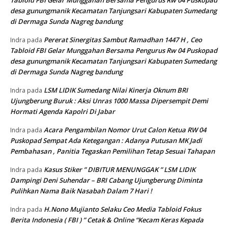
Tabloid FBI Gelar Munggahan Bersama Pengurus Rw 04 Puskopad
desa gunungmanik Kecamatan Tanjungsari Kabupaten Sumedang
di Dermaga Sunda Nagreg bandung
Pererat Sinergitas Sambut Ramadhan 1447 H , Ceo
Indra
pada
Tabloid FBI Gelar Munggahan Bersama Pengurus Rw 04 Puskopad
desa gunungmanik Kecamatan Tanjungsari Kabupaten Sumedang
di Dermaga Sunda Nagreg bandung
LSM LIDIK Sumedang Nilai Kinerja Oknum BRI
Indra
pada
Ujungberung Buruk : Aksi Unras 1000 Massa Dipersempit Demi
Hormati Agenda Kapolri Di Jabar
Acara Pengambilan Nomor Urut Calon Ketua RW 04
Indra
pada
Puskopad Sempat Ada Ketegangan : Adanya Putusan MK Jadi
Pembahasan , Panitia Tegaskan Pemilihan Tetap Sesuai Tahapan
Kasus Stiker ” DIBITUR MENUNGGAK ” LSM LIDIK
Indra
pada
Dampingi Deni Suhendar – BRI Cabang Ujungberung Diminta
Pulihkan Nama Baik Nasabah Dalam 7 Hari !
H.Nono Mujianto Selaku Ceo Media Tabloid Fokus
Indra
pada
Berita Indonesia ( FBI ) ” Cetak & Online “Kecam Keras Kepada