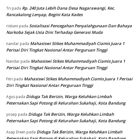
Rp. 240 Juta Lebih Dana Desa Nagarawangi, Kec.
Tri
pada
Rancakalong Lenyap, Begini Kata Kades
Sosialisasi Pencegahan Penyalahgunaan Dan Bahaya
ristiani
pada
Narkoba Sejak Usia Dini Terhadap Generasi Muda
Mahasiswi Stikes Muhammadiyah Ciamis Juara 1
nandar
pada
Perisai Diri Tingkat Nasional Antar Perguruan Tinggi
Mahasiswi Stikes Muhammadiyah Ciamis Juara 1
Nandar
pada
Perisai Diri Tingkat Nasional Antar Perguruan Tinggi
Mahasiswi Stikes Muhammadiyah Ciamis Juara 1 Perisai
Fitri
pada
Diri Tingkat Nasional Antar Perguruan Tinggi
Diduga Tak Berizin, Warga Keluhkan Limbah
Agus
pada
Peternakan Sapi Potong di Kelurahan Sukahaji, Kota Bandung
Diduga Tak Berizin, Warga Keluhkan Limbah
yosep
pada
Peternakan Sapi Potong di Kelurahan Sukahaji, Kota Bandung
Diduga Tak Berizin, Warga Keluhkan Limbah
Asap Erwin
pada
Peternakan Sapi Potong di Kelurahan Sukahaji, Kota Bandung