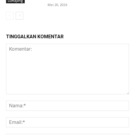
Lumajang
Mei 20, 2026
TINGGALKAN KOMENTAR
Komentar:
Na
Ema