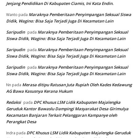
Jenjang Pendidikan Di Kabupaten Ciamis, Ini Kata Endin.
Maraknya Pemberitaan Penyimpangan Seksual Siswa
Wanto
pada
Didik, Wagino: Bisa Saja Terjadi Juga Di Kecamatan Lain
Saripudin
Maraknya Pemberitaan Penyimpangan Seksual
pada
Siswa Didik, Wagino: Bisa Saja Terjadi Juga Di Kecamatan Lain
Saripudin
Maraknya Pemberitaan Penyimpangan Seksual
pada
Siswa Didik, Wagino: Bisa Saja Terjadi Juga Di Kecamatan Lain
Saripudin
Maraknya Pemberitaan Penyimpangan Seksual
pada
Siswa Didik, Wagino: Bisa Saja Terjadi Juga Di Kecamatan Lain
Merasa ditipu Ratusan Juta Rupiah Oleh Kades Kedawung
Nn
pada
AG Bawa Kasusnya Kerana Hukum
Redaksi
DPC Khusus LSM Lidik Kabupaten Majalengka
pada
Geruduk Kantor Bawaslu Dampingi Masyarakat Desa Girimulya
Kecamatan Banjaran Terkait Pelanggaran Kampanye oleh
Perangkat Desa
DPC Khusus LSM Lidik Kabupaten Majalengka Geruduk
Indra
pada