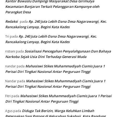
Kantor Bawaslu Dampingi Masyarakat Desa Girimulya
Kecamatan Banjaran Terkait Pelanggaran Kampanye oleh
Perangkat Desa
Redaksi
Rp. 240 Juta Lebih Dana Desa Nagarawangi, Kec.
pada
Rancakalong Lenyap, Begini Kata Kades
Rp. 240 Juta Lebih Dana Desa Nagarawangi, Kec.
Tri
pada
Rancakalong Lenyap, Begini Kata Kades
Sosialisasi Pencegahan Penyalahgunaan Dan Bahaya
ristiani
pada
Narkoba Sejak Usia Dini Terhadap Generasi Muda
Mahasiswi Stikes Muhammadiyah Ciamis Juara 1
nandar
pada
Perisai Diri Tingkat Nasional Antar Perguruan Tinggi
Mahasiswi Stikes Muhammadiyah Ciamis Juara 1
Nandar
pada
Perisai Diri Tingkat Nasional Antar Perguruan Tinggi
Mahasiswi Stikes Muhammadiyah Ciamis Juara 1 Perisai
Fitri
pada
Diri Tingkat Nasional Antar Perguruan Tinggi
Diduga Tak Berizin, Warga Keluhkan Limbah
Agus
pada
Peternakan Sapi Potong di Kelurahan Sukahaji, Kota Bandung