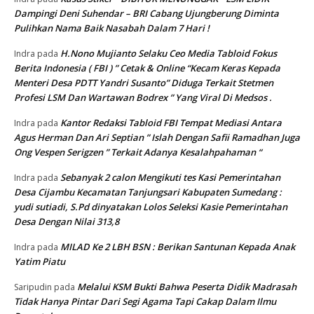
Dampingi Deni Suhendar – BRI Cabang Ujungberung Diminta
Pulihkan Nama Baik Nasabah Dalam 7 Hari !
H.Nono Mujianto Selaku Ceo Media Tabloid Fokus
Indra
pada
Berita Indonesia ( FBI ) ” Cetak & Online “Kecam Keras Kepada
Menteri Desa PDTT Yandri Susanto” Diduga Terkait Stetmen
Profesi LSM Dan Wartawan Bodrex ” Yang Viral Di Medsos .
Kantor Redaksi Tabloid FBI Tempat Mediasi Antara
Indra
pada
Agus Herman Dan Ari Septian ” Islah Dengan Safii Ramadhan Juga
Ong Vespen Serigzen ” Terkait Adanya Kesalahpahaman “
Sebanyak 2 calon Mengikuti tes Kasi Pemerintahan
Indra
pada
Desa Cijambu Kecamatan Tanjungsari Kabupaten Sumedang :
yudi sutiadi, S.Pd dinyatakan Lolos Seleksi Kasie Pemerintahan
Desa Dengan Nilai 313,8
MILAD Ke 2 LBH BSN : Berikan Santunan Kepada Anak
Indra
pada
Yatim Piatu
Melalui KSM Bukti Bahwa Peserta Didik Madrasah
Saripudin
pada
Tidak Hanya Pintar Dari Segi Agama Tapi Cakap Dalam Ilmu