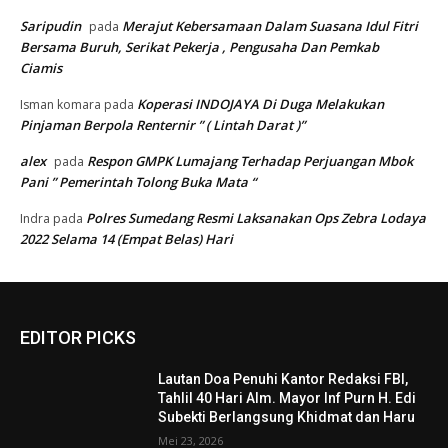
Saripudin
Merajut Kebersamaan Dalam Suasana Idul Fitri
pada
Bersama Buruh, Serikat Pekerja , Pengusaha Dan Pemkab
Ciamis
Koperasi INDOJAYA Di Duga Melakukan
Isman komara
pada
Pinjaman Berpola Renternir ” ( Lintah Darat )”
alex
Respon GMPK Lumajang Terhadap Perjuangan Mbok
pada
Pani ” Pemerintah Tolong Buka Mata “
Polres Sumedang Resmi Laksanakan Ops Zebra Lodaya
Indra
pada
2022 Selama 14 (Empat Belas) Hari
EDITOR PICKS
Lautan Doa Penuhi Kantor Redaksi FBI,
Tahlil 40 Hari Alm. Mayor Inf Purn H. Edi
Subekti Berlangsung Khidmat dan Haru
Mei 23, 2026