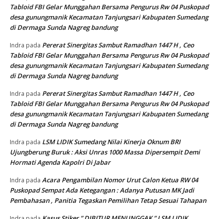
Tabloid FBI Gelar Munggahan Bersama Pengurus Rw 04 Puskopad
desa gunungmanik Kecamatan Tanjungsari Kabupaten Sumedang
di Dermaga Sunda Nagreg bandung
Pererat Sinergitas Sambut Ramadhan 1447 H , Ceo
Indra
pada
Tabloid FBI Gelar Munggahan Bersama Pengurus Rw 04 Puskopad
desa gunungmanik Kecamatan Tanjungsari Kabupaten Sumedang
di Dermaga Sunda Nagreg bandung
Pererat Sinergitas Sambut Ramadhan 1447 H , Ceo
Indra
pada
Tabloid FBI Gelar Munggahan Bersama Pengurus Rw 04 Puskopad
desa gunungmanik Kecamatan Tanjungsari Kabupaten Sumedang
di Dermaga Sunda Nagreg bandung
LSM LIDIK Sumedang Nilai Kinerja Oknum BRI
Indra
pada
Ujungberung Buruk : Aksi Unras 1000 Massa Dipersempit Demi
Hormati Agenda Kapolri Di Jabar
Acara Pengambilan Nomor Urut Calon Ketua RW 04
Indra
pada
Puskopad Sempat Ada Ketegangan : Adanya Putusan MK Jadi
Pembahasan , Panitia Tegaskan Pemilihan Tetap Sesuai Tahapan
Kasus Stiker ” DIBITUR MENUNGGAK ” LSM LIDIK
Indra
pada