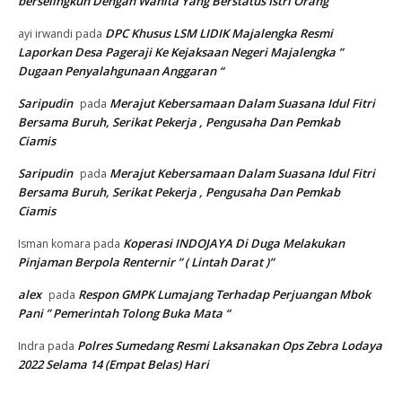
berselingkuh Dengan Wanita Yang Berstatus Istri Orang
DPC Khusus LSM LIDIK Majalengka Resmi
ayi irwandi
pada
Laporkan Desa Pageraji Ke Kejaksaan Negeri Majalengka ”
Dugaan Penyalahgunaan Anggaran “
Saripudin
Merajut Kebersamaan Dalam Suasana Idul Fitri
pada
Bersama Buruh, Serikat Pekerja , Pengusaha Dan Pemkab
Ciamis
Saripudin
Merajut Kebersamaan Dalam Suasana Idul Fitri
pada
Bersama Buruh, Serikat Pekerja , Pengusaha Dan Pemkab
Ciamis
Koperasi INDOJAYA Di Duga Melakukan
Isman komara
pada
Pinjaman Berpola Renternir ” ( Lintah Darat )”
alex
Respon GMPK Lumajang Terhadap Perjuangan Mbok
pada
Pani ” Pemerintah Tolong Buka Mata “
Polres Sumedang Resmi Laksanakan Ops Zebra Lodaya
Indra
pada
2022 Selama 14 (Empat Belas) Hari