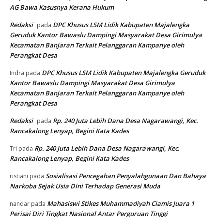
AG Bawa Kasusnya Kerana Hukum
Redaksi
DPC Khusus LSM Lidik Kabupaten Majalengka
pada
Geruduk Kantor Bawaslu Dampingi Masyarakat Desa Girimulya
Kecamatan Banjaran Terkait Pelanggaran Kampanye oleh
Perangkat Desa
DPC Khusus LSM Lidik Kabupaten Majalengka Geruduk
Indra
pada
Kantor Bawaslu Dampingi Masyarakat Desa Girimulya
Kecamatan Banjaran Terkait Pelanggaran Kampanye oleh
Perangkat Desa
Redaksi
Rp. 240 Juta Lebih Dana Desa Nagarawangi, Kec.
pada
Rancakalong Lenyap, Begini Kata Kades
Rp. 240 Juta Lebih Dana Desa Nagarawangi, Kec.
Tri
pada
Rancakalong Lenyap, Begini Kata Kades
Sosialisasi Pencegahan Penyalahgunaan Dan Bahaya
ristiani
pada
Narkoba Sejak Usia Dini Terhadap Generasi Muda
Mahasiswi Stikes Muhammadiyah Ciamis Juara 1
nandar
pada
Perisai Diri Tingkat Nasional Antar Perguruan Tinggi