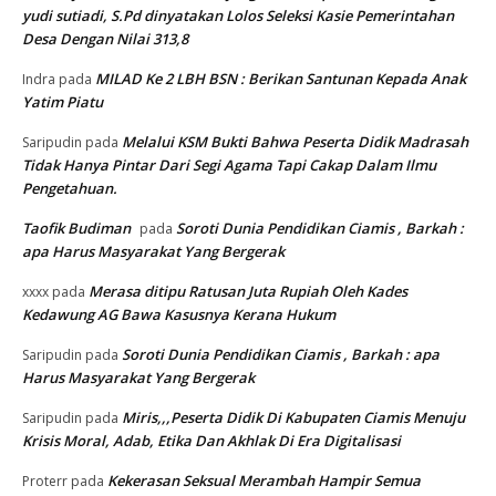
yudi sutiadi, S.Pd dinyatakan Lolos Seleksi Kasie Pemerintahan
Desa Dengan Nilai 313,8
MILAD Ke 2 LBH BSN : Berikan Santunan Kepada Anak
Indra
pada
Yatim Piatu
Melalui KSM Bukti Bahwa Peserta Didik Madrasah
Saripudin
pada
Tidak Hanya Pintar Dari Segi Agama Tapi Cakap Dalam Ilmu
Pengetahuan.
Taofik Budiman
Soroti Dunia Pendidikan Ciamis , Barkah :
pada
apa Harus Masyarakat Yang Bergerak
Merasa ditipu Ratusan Juta Rupiah Oleh Kades
xxxx
pada
Kedawung AG Bawa Kasusnya Kerana Hukum
Soroti Dunia Pendidikan Ciamis , Barkah : apa
Saripudin
pada
Harus Masyarakat Yang Bergerak
Miris,,,Peserta Didik Di Kabupaten Ciamis Menuju
Saripudin
pada
Krisis Moral, Adab, Etika Dan Akhlak Di Era Digitalisasi
Kekerasan Seksual Merambah Hampir Semua
Proterr
pada