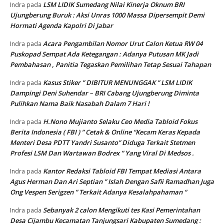
LSM LIDIK Sumedang Nilai Kinerja Oknum BRI
Indra
pada
Ujungberung Buruk : Aksi Unras 1000 Massa Dipersempit Demi
Hormati Agenda Kapolri Di Jabar
Acara Pengambilan Nomor Urut Calon Ketua RW 04
Indra
pada
Puskopad Sempat Ada Ketegangan : Adanya Putusan MK Jadi
Pembahasan , Panitia Tegaskan Pemilihan Tetap Sesuai Tahapan
Kasus Stiker ” DIBITUR MENUNGGAK ” LSM LIDIK
Indra
pada
Dampingi Deni Suhendar – BRI Cabang Ujungberung Diminta
Pulihkan Nama Baik Nasabah Dalam 7 Hari !
H.Nono Mujianto Selaku Ceo Media Tabloid Fokus
Indra
pada
Berita Indonesia ( FBI ) ” Cetak & Online “Kecam Keras Kepada
Menteri Desa PDTT Yandri Susanto” Diduga Terkait Stetmen
Profesi LSM Dan Wartawan Bodrex ” Yang Viral Di Medsos .
Kantor Redaksi Tabloid FBI Tempat Mediasi Antara
Indra
pada
Agus Herman Dan Ari Septian ” Islah Dengan Safii Ramadhan Juga
Ong Vespen Serigzen ” Terkait Adanya Kesalahpahaman “
Sebanyak 2 calon Mengikuti tes Kasi Pemerintahan
Indra
pada
Desa Cijambu Kecamatan Tanjungsari Kabupaten Sumedang :