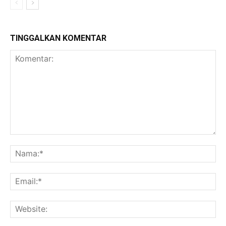
TINGGALKAN KOMENTAR
Komentar:
Na
Ema
Web