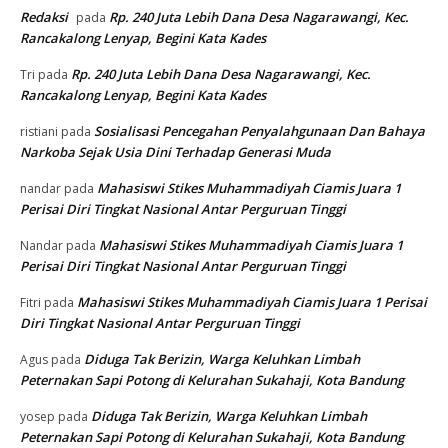
Redaksi
Rp. 240 Juta Lebih Dana Desa Nagarawangi, Kec.
pada
Rancakalong Lenyap, Begini Kata Kades
Rp. 240 Juta Lebih Dana Desa Nagarawangi, Kec.
Tri
pada
Rancakalong Lenyap, Begini Kata Kades
Sosialisasi Pencegahan Penyalahgunaan Dan Bahaya
ristiani
pada
Narkoba Sejak Usia Dini Terhadap Generasi Muda
Mahasiswi Stikes Muhammadiyah Ciamis Juara 1
nandar
pada
Perisai Diri Tingkat Nasional Antar Perguruan Tinggi
Mahasiswi Stikes Muhammadiyah Ciamis Juara 1
Nandar
pada
Perisai Diri Tingkat Nasional Antar Perguruan Tinggi
Mahasiswi Stikes Muhammadiyah Ciamis Juara 1 Perisai
Fitri
pada
Diri Tingkat Nasional Antar Perguruan Tinggi
Diduga Tak Berizin, Warga Keluhkan Limbah
Agus
pada
Peternakan Sapi Potong di Kelurahan Sukahaji, Kota Bandung
Diduga Tak Berizin, Warga Keluhkan Limbah
yosep
pada
Peternakan Sapi Potong di Kelurahan Sukahaji, Kota Bandung