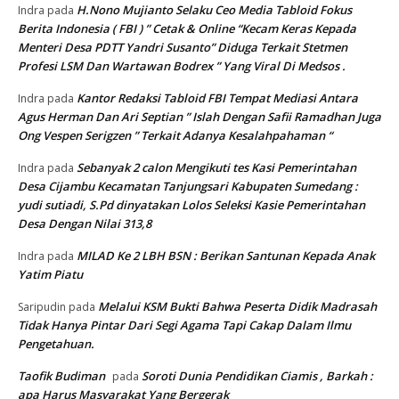
H.Nono Mujianto Selaku Ceo Media Tabloid Fokus
Indra
pada
Berita Indonesia ( FBI ) ” Cetak & Online “Kecam Keras Kepada
Menteri Desa PDTT Yandri Susanto” Diduga Terkait Stetmen
Profesi LSM Dan Wartawan Bodrex ” Yang Viral Di Medsos .
Kantor Redaksi Tabloid FBI Tempat Mediasi Antara
Indra
pada
Agus Herman Dan Ari Septian ” Islah Dengan Safii Ramadhan Juga
Ong Vespen Serigzen ” Terkait Adanya Kesalahpahaman “
Sebanyak 2 calon Mengikuti tes Kasi Pemerintahan
Indra
pada
Desa Cijambu Kecamatan Tanjungsari Kabupaten Sumedang :
yudi sutiadi, S.Pd dinyatakan Lolos Seleksi Kasie Pemerintahan
Desa Dengan Nilai 313,8
MILAD Ke 2 LBH BSN : Berikan Santunan Kepada Anak
Indra
pada
Yatim Piatu
Melalui KSM Bukti Bahwa Peserta Didik Madrasah
Saripudin
pada
Tidak Hanya Pintar Dari Segi Agama Tapi Cakap Dalam Ilmu
Pengetahuan.
Taofik Budiman
Soroti Dunia Pendidikan Ciamis , Barkah :
pada
apa Harus Masyarakat Yang Bergerak