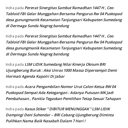
Pererat Sinergitas Sambut Ramadhan 1447 H , Ceo
Indra
pada
Tabloid FBI Gelar Munggahan Bersama Pengurus Rw 04 Puskopad
desa gunungmanik Kecamatan Tanjungsari Kabupaten Sumedang
di Dermaga Sunda Nagreg bandung
Pererat Sinergitas Sambut Ramadhan 1447 H , Ceo
Indra
pada
Tabloid FBI Gelar Munggahan Bersama Pengurus Rw 04 Puskopad
desa gunungmanik Kecamatan Tanjungsari Kabupaten Sumedang
di Dermaga Sunda Nagreg bandung
LSM LIDIK Sumedang Nilai Kinerja Oknum BRI
Indra
pada
Ujungberung Buruk : Aksi Unras 1000 Massa Dipersempit Demi
Hormati Agenda Kapolri Di Jabar
Acara Pengambilan Nomor Urut Calon Ketua RW 04
Indra
pada
Puskopad Sempat Ada Ketegangan : Adanya Putusan MK Jadi
Pembahasan , Panitia Tegaskan Pemilihan Tetap Sesuai Tahapan
Kasus Stiker ” DIBITUR MENUNGGAK ” LSM LIDIK
Indra
pada
Dampingi Deni Suhendar – BRI Cabang Ujungberung Diminta
Pulihkan Nama Baik Nasabah Dalam 7 Hari !