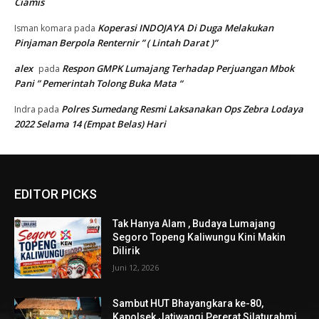
Ciamis
Koperasi INDOJAYA Di Duga Melakukan
Isman komara
pada
Pinjaman Berpola Renternir ” ( Lintah Darat )”
alex
Respon GMPK Lumajang Terhadap Perjuangan Mbok
pada
Pani ” Pemerintah Tolong Buka Mata “
Polres Sumedang Resmi Laksanakan Ops Zebra Lodaya
Indra
pada
2022 Selama 14 (Empat Belas) Hari
EDITOR PICKS
Tak Hanya Alam , Budaya Lumajang
Segoro Topeng Kaliwungu Kini Makin
Dilirik
Juni 12, 2026
Sambut HUT Bhayangkara ke-80,
Kapolsek Jatiwangi Pererat Silaturahmi