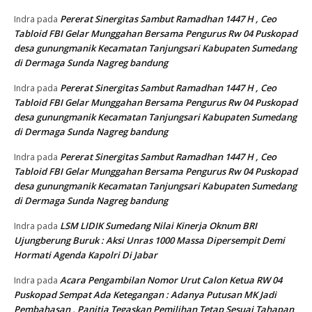
Pererat Sinergitas Sambut Ramadhan 1447 H , Ceo
Indra
pada
Tabloid FBI Gelar Munggahan Bersama Pengurus Rw 04 Puskopad
desa gunungmanik Kecamatan Tanjungsari Kabupaten Sumedang
di Dermaga Sunda Nagreg bandung
Pererat Sinergitas Sambut Ramadhan 1447 H , Ceo
Indra
pada
Tabloid FBI Gelar Munggahan Bersama Pengurus Rw 04 Puskopad
desa gunungmanik Kecamatan Tanjungsari Kabupaten Sumedang
di Dermaga Sunda Nagreg bandung
Pererat Sinergitas Sambut Ramadhan 1447 H , Ceo
Indra
pada
Tabloid FBI Gelar Munggahan Bersama Pengurus Rw 04 Puskopad
desa gunungmanik Kecamatan Tanjungsari Kabupaten Sumedang
di Dermaga Sunda Nagreg bandung
LSM LIDIK Sumedang Nilai Kinerja Oknum BRI
Indra
pada
Ujungberung Buruk : Aksi Unras 1000 Massa Dipersempit Demi
Hormati Agenda Kapolri Di Jabar
Acara Pengambilan Nomor Urut Calon Ketua RW 04
Indra
pada
Puskopad Sempat Ada Ketegangan : Adanya Putusan MK Jadi
Pembahasan , Panitia Tegaskan Pemilihan Tetap Sesuai Tahapan