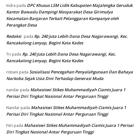
DPC Khusus LSM Lidik Kabupaten Majalengka Geruduk
Indra
pada
Kantor Bawaslu Dampingi Masyarakat Desa Girimulya
Kecamatan Banjaran Terkait Pelanggaran Kampanye oleh
Perangkat Desa
Redaksi
Rp. 240 Juta Lebih Dana Desa Nagarawangi, Kec.
pada
Rancakalong Lenyap, Begini Kata Kades
Rp. 240 Juta Lebih Dana Desa Nagarawangi, Kec.
Tri
pada
Rancakalong Lenyap, Begini Kata Kades
Sosialisasi Pencegahan Penyalahgunaan Dan Bahaya
ristiani
pada
Narkoba Sejak Usia Dini Terhadap Generasi Muda
Mahasiswi Stikes Muhammadiyah Ciamis Juara 1
nandar
pada
Perisai Diri Tingkat Nasional Antar Perguruan Tinggi
Mahasiswi Stikes Muhammadiyah Ciamis Juara 1
Nandar
pada
Perisai Diri Tingkat Nasional Antar Perguruan Tinggi
Mahasiswi Stikes Muhammadiyah Ciamis Juara 1 Perisai
Fitri
pada
Diri Tingkat Nasional Antar Perguruan Tinggi