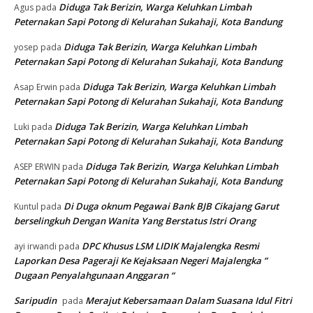
Diduga Tak Berizin, Warga Keluhkan Limbah
Agus
pada
Peternakan Sapi Potong di Kelurahan Sukahaji, Kota Bandung
Diduga Tak Berizin, Warga Keluhkan Limbah
yosep
pada
Peternakan Sapi Potong di Kelurahan Sukahaji, Kota Bandung
Diduga Tak Berizin, Warga Keluhkan Limbah
Asap Erwin
pada
Peternakan Sapi Potong di Kelurahan Sukahaji, Kota Bandung
Diduga Tak Berizin, Warga Keluhkan Limbah
Luki
pada
Peternakan Sapi Potong di Kelurahan Sukahaji, Kota Bandung
Diduga Tak Berizin, Warga Keluhkan Limbah
ASEP ERWIN
pada
Peternakan Sapi Potong di Kelurahan Sukahaji, Kota Bandung
Di Duga oknum Pegawai Bank BJB Cikajang Garut
Kuntul
pada
berselingkuh Dengan Wanita Yang Berstatus Istri Orang
DPC Khusus LSM LIDIK Majalengka Resmi
ayi irwandi
pada
Laporkan Desa Pageraji Ke Kejaksaan Negeri Majalengka ”
Dugaan Penyalahgunaan Anggaran “
Saripudin
Merajut Kebersamaan Dalam Suasana Idul Fitri
pada