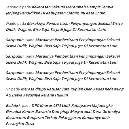
Kekerasan Seksual Merambah Hampir Semua
Saripudin
pada
Jenjang Pendidikan Di Kabupaten Ciamis, Ini Kata Endin.
Maraknya Pemberitaan Penyimpangan Seksual Siswa
Wanto
pada
Didik, Wagino: Bisa Saja Terjadi Juga Di Kecamatan Lain
Saripudin
Maraknya Pemberitaan Penyimpangan Seksual
pada
Siswa Didik, Wagino: Bisa Saja Terjadi Juga Di Kecamatan Lain
Saripudin
Maraknya Pemberitaan Penyimpangan Seksual
pada
Siswa Didik, Wagino: Bisa Saja Terjadi Juga Di Kecamatan Lain
Saripudin
Maraknya Pemberitaan Penyimpangan Seksual
pada
Siswa Didik, Wagino: Bisa Saja Terjadi Juga Di Kecamatan Lain
Merasa ditipu Ratusan Juta Rupiah Oleh Kades Kedawung
Nn
pada
AG Bawa Kasusnya Kerana Hukum
Redaksi
DPC Khusus LSM Lidik Kabupaten Majalengka
pada
Geruduk Kantor Bawaslu Dampingi Masyarakat Desa Girimulya
Kecamatan Banjaran Terkait Pelanggaran Kampanye oleh
Perangkat Desa