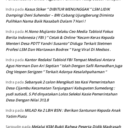
Kasus Stiker ” DIBITUR MENUNGGAK ” LSM LIDIK
Indra
pada
Dampingi Deni Suhendar – BRI Cabang Ujungberung Diminta
Pulihkan Nama Baik Nasabah Dalam 7 Hari !
H.Nono Mujianto Selaku Ceo Media Tabloid Fokus
Indra
pada
Berita Indonesia ( FBI ) ” Cetak & Online “Kecam Keras Kepada
Menteri Desa PDTT Yandri Susanto” Diduga Terkait Stetmen
Profesi LSM Dan Wartawan Bodrex ” Yang Viral Di Medsos .
Kantor Redaksi Tabloid FBI Tempat Mediasi Antara
Indra
pada
Agus Herman Dan Ari Septian ” Islah Dengan Safii Ramadhan Juga
Ong Vespen Serigzen ” Terkait Adanya Kesalahpahaman “
Sebanyak 2 calon Mengikuti tes Kasi Pemerintahan
Indra
pada
Desa Cijambu Kecamatan Tanjungsari Kabupaten Sumedang :
yudi sutiadi, S.Pd dinyatakan Lolos Seleksi Kasie Pemerintahan
Desa Dengan Nilai 313,8
MILAD Ke 2 LBH BSN : Berikan Santunan Kepada Anak
Indra
pada
Yatim Piatu
Melalui KSM Bukti Bahwa Peserta Didik Madrasah
Saripudin
pada