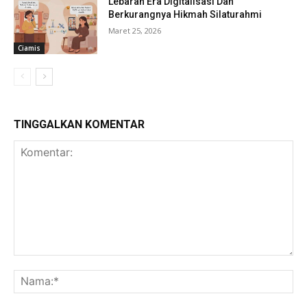
Lebaran Era Digitalisasi Dan
Berkurangnya Hikmah Silaturahmi
Maret 25, 2026
Ciamis
TINGGALKAN KOMENTAR
Komentar:
Na