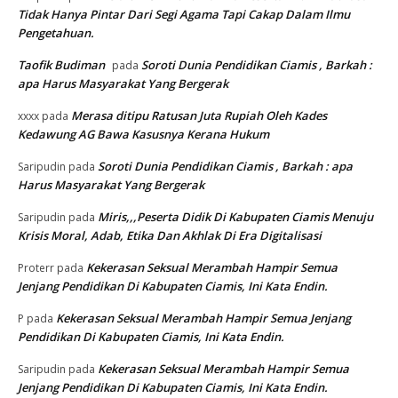
Tidak Hanya Pintar Dari Segi Agama Tapi Cakap Dalam Ilmu
Pengetahuan.
Taofik Budiman
Soroti Dunia Pendidikan Ciamis , Barkah :
pada
apa Harus Masyarakat Yang Bergerak
Merasa ditipu Ratusan Juta Rupiah Oleh Kades
xxxx
pada
Kedawung AG Bawa Kasusnya Kerana Hukum
Soroti Dunia Pendidikan Ciamis , Barkah : apa
Saripudin
pada
Harus Masyarakat Yang Bergerak
Miris,,,Peserta Didik Di Kabupaten Ciamis Menuju
Saripudin
pada
Krisis Moral, Adab, Etika Dan Akhlak Di Era Digitalisasi
Kekerasan Seksual Merambah Hampir Semua
Proterr
pada
Jenjang Pendidikan Di Kabupaten Ciamis, Ini Kata Endin.
Kekerasan Seksual Merambah Hampir Semua Jenjang
P
pada
Pendidikan Di Kabupaten Ciamis, Ini Kata Endin.
Kekerasan Seksual Merambah Hampir Semua
Saripudin
pada
Jenjang Pendidikan Di Kabupaten Ciamis, Ini Kata Endin.