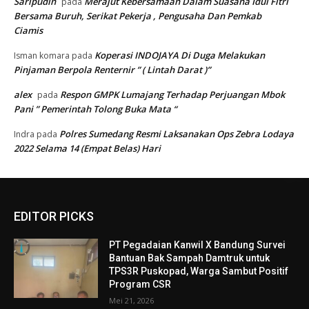
Saripudin
Merajut Kebersamaan Dalam Suasana Idul Fitri
pada
Bersama Buruh, Serikat Pekerja , Pengusaha Dan Pemkab
Ciamis
Koperasi INDOJAYA Di Duga Melakukan
Isman komara
pada
Pinjaman Berpola Renternir ” ( Lintah Darat )”
alex
Respon GMPK Lumajang Terhadap Perjuangan Mbok
pada
Pani ” Pemerintah Tolong Buka Mata “
Polres Sumedang Resmi Laksanakan Ops Zebra Lodaya
Indra
pada
2022 Selama 14 (Empat Belas) Hari
EDITOR PICKS
PT Pegadaian Kanwil X Bandung Survei
Bantuan Bak Sampah Damtruk untuk
TPS3R Puskopad, Warga Sambut Positif
Program CSR
Mei 21, 2026