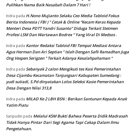
Pulihkan Nama Baik Nasabah Dalam 7 Hari !
H.Nono Mujianto Selaku Ceo Media Tabloid Fokus
Indra
pada
Berita Indonesia ( FBI ) ” Cetak & Online “Kecam Keras Kepada
Menteri Desa PDTT Yandri Susanto” Diduga Terkait Stetmen
Profesi LSM Dan Wartawan Bodrex ” Yang Viral Di Medsos .
Kantor Redaksi Tabloid FBI Tempat Mediasi Antara
Indra
pada
Agus Herman Dan Ari Septian ” Islah Dengan Safii Ramadhan Juga
Ong Vespen Serigzen ” Terkait Adanya Kesalahpahaman “
Sebanyak 2 calon Mengikuti tes Kasi Pemerintahan
Indra
pada
Desa Cijambu Kecamatan Tanjungsari Kabupaten Sumedang :
yudi sutiadi, S.Pd dinyatakan Lolos Seleksi Kasie Pemerintahan
Desa Dengan Nilai 313,8
MILAD Ke 2 LBH BSN : Berikan Santunan Kepada Anak
Indra
pada
Yatim Piatu
Melalui KSM Bukti Bahwa Peserta Didik Madrasah
Saripudin
pada
Tidak Hanya Pintar Dari Segi Agama Tapi Cakap Dalam Ilmu
Pengetahuan.