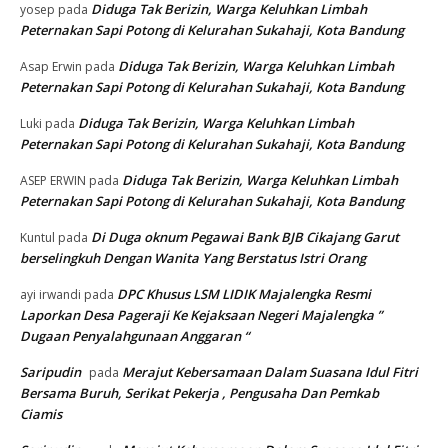
Diduga Tak Berizin, Warga Keluhkan Limbah
yosep
pada
Peternakan Sapi Potong di Kelurahan Sukahaji, Kota Bandung
Diduga Tak Berizin, Warga Keluhkan Limbah
Asap Erwin
pada
Peternakan Sapi Potong di Kelurahan Sukahaji, Kota Bandung
Diduga Tak Berizin, Warga Keluhkan Limbah
Luki
pada
Peternakan Sapi Potong di Kelurahan Sukahaji, Kota Bandung
Diduga Tak Berizin, Warga Keluhkan Limbah
ASEP ERWIN
pada
Peternakan Sapi Potong di Kelurahan Sukahaji, Kota Bandung
Di Duga oknum Pegawai Bank BJB Cikajang Garut
Kuntul
pada
berselingkuh Dengan Wanita Yang Berstatus Istri Orang
DPC Khusus LSM LIDIK Majalengka Resmi
ayi irwandi
pada
Laporkan Desa Pageraji Ke Kejaksaan Negeri Majalengka ”
Dugaan Penyalahgunaan Anggaran “
Saripudin
Merajut Kebersamaan Dalam Suasana Idul Fitri
pada
Bersama Buruh, Serikat Pekerja , Pengusaha Dan Pemkab
Ciamis