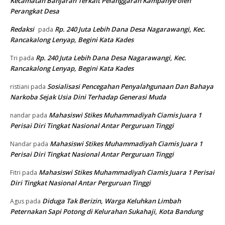
Kecamatan Banjaran Terkait Pelanggaran Kampanye oleh
Perangkat Desa
Redaksi
Rp. 240 Juta Lebih Dana Desa Nagarawangi, Kec.
pada
Rancakalong Lenyap, Begini Kata Kades
Rp. 240 Juta Lebih Dana Desa Nagarawangi, Kec.
Tri
pada
Rancakalong Lenyap, Begini Kata Kades
Sosialisasi Pencegahan Penyalahgunaan Dan Bahaya
ristiani
pada
Narkoba Sejak Usia Dini Terhadap Generasi Muda
Mahasiswi Stikes Muhammadiyah Ciamis Juara 1
nandar
pada
Perisai Diri Tingkat Nasional Antar Perguruan Tinggi
Mahasiswi Stikes Muhammadiyah Ciamis Juara 1
Nandar
pada
Perisai Diri Tingkat Nasional Antar Perguruan Tinggi
Mahasiswi Stikes Muhammadiyah Ciamis Juara 1 Perisai
Fitri
pada
Diri Tingkat Nasional Antar Perguruan Tinggi
Diduga Tak Berizin, Warga Keluhkan Limbah
Agus
pada
Peternakan Sapi Potong di Kelurahan Sukahaji, Kota Bandung