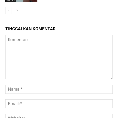
TINGGALKAN KOMENTAR
Komentar:
Na
Ema
Web