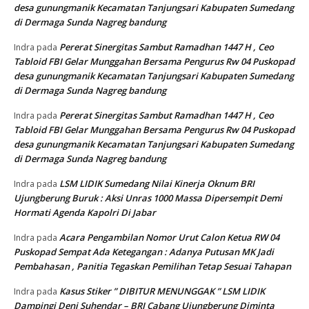
desa gunungmanik Kecamatan Tanjungsari Kabupaten Sumedang
di Dermaga Sunda Nagreg bandung
Pererat Sinergitas Sambut Ramadhan 1447 H , Ceo
Indra
pada
Tabloid FBI Gelar Munggahan Bersama Pengurus Rw 04 Puskopad
desa gunungmanik Kecamatan Tanjungsari Kabupaten Sumedang
di Dermaga Sunda Nagreg bandung
Pererat Sinergitas Sambut Ramadhan 1447 H , Ceo
Indra
pada
Tabloid FBI Gelar Munggahan Bersama Pengurus Rw 04 Puskopad
desa gunungmanik Kecamatan Tanjungsari Kabupaten Sumedang
di Dermaga Sunda Nagreg bandung
LSM LIDIK Sumedang Nilai Kinerja Oknum BRI
Indra
pada
Ujungberung Buruk : Aksi Unras 1000 Massa Dipersempit Demi
Hormati Agenda Kapolri Di Jabar
Acara Pengambilan Nomor Urut Calon Ketua RW 04
Indra
pada
Puskopad Sempat Ada Ketegangan : Adanya Putusan MK Jadi
Pembahasan , Panitia Tegaskan Pemilihan Tetap Sesuai Tahapan
Kasus Stiker ” DIBITUR MENUNGGAK ” LSM LIDIK
Indra
pada
Dampingi Deni Suhendar – BRI Cabang Ujungberung Diminta