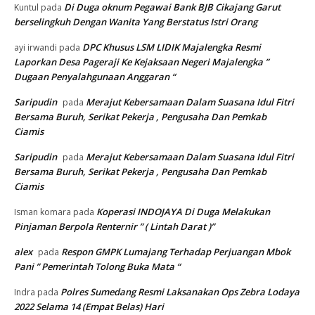
Di Duga oknum Pegawai Bank BJB Cikajang Garut
Kuntul
pada
berselingkuh Dengan Wanita Yang Berstatus Istri Orang
DPC Khusus LSM LIDIK Majalengka Resmi
ayi irwandi
pada
Laporkan Desa Pageraji Ke Kejaksaan Negeri Majalengka ”
Dugaan Penyalahgunaan Anggaran “
Saripudin
Merajut Kebersamaan Dalam Suasana Idul Fitri
pada
Bersama Buruh, Serikat Pekerja , Pengusaha Dan Pemkab
Ciamis
Saripudin
Merajut Kebersamaan Dalam Suasana Idul Fitri
pada
Bersama Buruh, Serikat Pekerja , Pengusaha Dan Pemkab
Ciamis
Koperasi INDOJAYA Di Duga Melakukan
Isman komara
pada
Pinjaman Berpola Renternir ” ( Lintah Darat )”
alex
Respon GMPK Lumajang Terhadap Perjuangan Mbok
pada
Pani ” Pemerintah Tolong Buka Mata “
Polres Sumedang Resmi Laksanakan Ops Zebra Lodaya
Indra
pada
2022 Selama 14 (Empat Belas) Hari