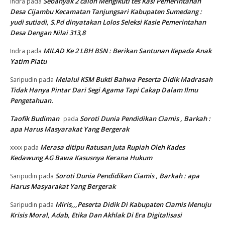
Sebanyak 2 calon Mengikuti tes Kasi Pemerintahan
Indra
pada
Desa Cijambu Kecamatan Tanjungsari Kabupaten Sumedang :
yudi sutiadi, S.Pd dinyatakan Lolos Seleksi Kasie Pemerintahan
Desa Dengan Nilai 313,8
MILAD Ke 2 LBH BSN : Berikan Santunan Kepada Anak
Indra
pada
Yatim Piatu
Melalui KSM Bukti Bahwa Peserta Didik Madrasah
Saripudin
pada
Tidak Hanya Pintar Dari Segi Agama Tapi Cakap Dalam Ilmu
Pengetahuan.
Taofik Budiman
Soroti Dunia Pendidikan Ciamis , Barkah :
pada
apa Harus Masyarakat Yang Bergerak
Merasa ditipu Ratusan Juta Rupiah Oleh Kades
xxxx
pada
Kedawung AG Bawa Kasusnya Kerana Hukum
Soroti Dunia Pendidikan Ciamis , Barkah : apa
Saripudin
pada
Harus Masyarakat Yang Bergerak
Miris,,,Peserta Didik Di Kabupaten Ciamis Menuju
Saripudin
pada
Krisis Moral, Adab, Etika Dan Akhlak Di Era Digitalisasi