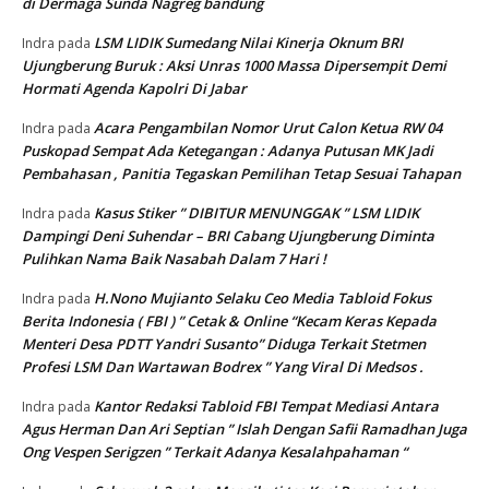
di Dermaga Sunda Nagreg bandung
LSM LIDIK Sumedang Nilai Kinerja Oknum BRI
Indra
pada
Ujungberung Buruk : Aksi Unras 1000 Massa Dipersempit Demi
Hormati Agenda Kapolri Di Jabar
Acara Pengambilan Nomor Urut Calon Ketua RW 04
Indra
pada
Puskopad Sempat Ada Ketegangan : Adanya Putusan MK Jadi
Pembahasan , Panitia Tegaskan Pemilihan Tetap Sesuai Tahapan
Kasus Stiker ” DIBITUR MENUNGGAK ” LSM LIDIK
Indra
pada
Dampingi Deni Suhendar – BRI Cabang Ujungberung Diminta
Pulihkan Nama Baik Nasabah Dalam 7 Hari !
H.Nono Mujianto Selaku Ceo Media Tabloid Fokus
Indra
pada
Berita Indonesia ( FBI ) ” Cetak & Online “Kecam Keras Kepada
Menteri Desa PDTT Yandri Susanto” Diduga Terkait Stetmen
Profesi LSM Dan Wartawan Bodrex ” Yang Viral Di Medsos .
Kantor Redaksi Tabloid FBI Tempat Mediasi Antara
Indra
pada
Agus Herman Dan Ari Septian ” Islah Dengan Safii Ramadhan Juga
Ong Vespen Serigzen ” Terkait Adanya Kesalahpahaman “