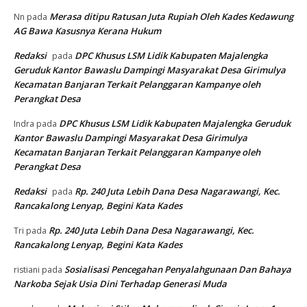
Merasa ditipu Ratusan Juta Rupiah Oleh Kades Kedawung
Nn
pada
AG Bawa Kasusnya Kerana Hukum
Redaksi
DPC Khusus LSM Lidik Kabupaten Majalengka
pada
Geruduk Kantor Bawaslu Dampingi Masyarakat Desa Girimulya
Kecamatan Banjaran Terkait Pelanggaran Kampanye oleh
Perangkat Desa
DPC Khusus LSM Lidik Kabupaten Majalengka Geruduk
Indra
pada
Kantor Bawaslu Dampingi Masyarakat Desa Girimulya
Kecamatan Banjaran Terkait Pelanggaran Kampanye oleh
Perangkat Desa
Redaksi
Rp. 240 Juta Lebih Dana Desa Nagarawangi, Kec.
pada
Rancakalong Lenyap, Begini Kata Kades
Rp. 240 Juta Lebih Dana Desa Nagarawangi, Kec.
Tri
pada
Rancakalong Lenyap, Begini Kata Kades
Sosialisasi Pencegahan Penyalahgunaan Dan Bahaya
ristiani
pada
Narkoba Sejak Usia Dini Terhadap Generasi Muda