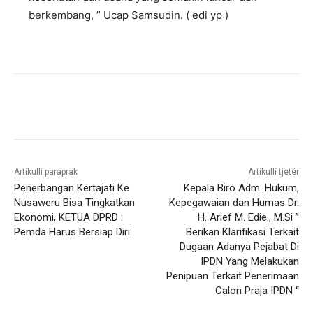
berkembang, ” Ucap Samsudin. ( edi yp )
Artikulli paraprak
Artikulli tjetër
Penerbangan Kertajati Ke
Kepala Biro Adm. Hukum,
Nusaweru Bisa Tingkatkan
Kepegawaian dan Humas Dr.
Ekonomi, KETUA DPRD :
H. Arief M. Edie., M.Si ”
Pemda Harus Bersiap Diri
Berikan Klarifikasi Terkait
Dugaan Adanya Pejabat Di
IPDN Yang Melakukan
Penipuan Terkait Penerimaan
Calon Praja IPDN “