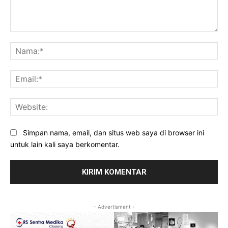
Komentar:
Na
Ema
Web
Simpan nama, email, dan situs web saya di browser ini
untuk lain kali saya berkomentar.
- Advertisment -