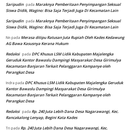
Saripudin
Maraknya Pemberitaan Penyimpangan Seksual
pada
Siswa Didik, Wagino: Bisa Saja Terjadi Juga Di Kecamatan Lain
Saripudin
Maraknya Pemberitaan Penyimpangan Seksual
pada
Siswa Didik, Wagino: Bisa Saja Terjadi Juga Di Kecamatan Lain
Merasa ditipu Ratusan Juta Rupiah Oleh Kades Kedawung
Nn
pada
AG Bawa Kasusnya Kerana Hukum
Redaksi
DPC Khusus LSM Lidik Kabupaten Majalengka
pada
Geruduk Kantor Bawaslu Dampingi Masyarakat Desa Girimulya
Kecamatan Banjaran Terkait Pelanggaran Kampanye oleh
Perangkat Desa
DPC Khusus LSM Lidik Kabupaten Majalengka Geruduk
Indra
pada
Kantor Bawaslu Dampingi Masyarakat Desa Girimulya
Kecamatan Banjaran Terkait Pelanggaran Kampanye oleh
Perangkat Desa
Redaksi
Rp. 240 Juta Lebih Dana Desa Nagarawangi, Kec.
pada
Rancakalong Lenyap, Begini Kata Kades
Rp. 240 Juta Lebih Dana Desa Nagarawangi, Kec.
Tri
pada