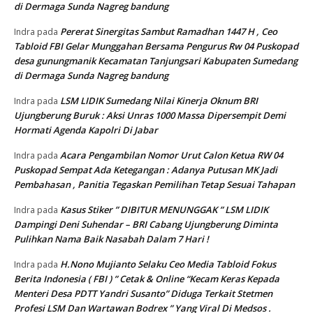
di Dermaga Sunda Nagreg bandung
Pererat Sinergitas Sambut Ramadhan 1447 H , Ceo
Indra
pada
Tabloid FBI Gelar Munggahan Bersama Pengurus Rw 04 Puskopad
desa gunungmanik Kecamatan Tanjungsari Kabupaten Sumedang
di Dermaga Sunda Nagreg bandung
LSM LIDIK Sumedang Nilai Kinerja Oknum BRI
Indra
pada
Ujungberung Buruk : Aksi Unras 1000 Massa Dipersempit Demi
Hormati Agenda Kapolri Di Jabar
Acara Pengambilan Nomor Urut Calon Ketua RW 04
Indra
pada
Puskopad Sempat Ada Ketegangan : Adanya Putusan MK Jadi
Pembahasan , Panitia Tegaskan Pemilihan Tetap Sesuai Tahapan
Kasus Stiker ” DIBITUR MENUNGGAK ” LSM LIDIK
Indra
pada
Dampingi Deni Suhendar – BRI Cabang Ujungberung Diminta
Pulihkan Nama Baik Nasabah Dalam 7 Hari !
H.Nono Mujianto Selaku Ceo Media Tabloid Fokus
Indra
pada
Berita Indonesia ( FBI ) ” Cetak & Online “Kecam Keras Kepada
Menteri Desa PDTT Yandri Susanto” Diduga Terkait Stetmen
Profesi LSM Dan Wartawan Bodrex ” Yang Viral Di Medsos .