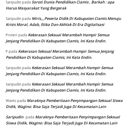
Soroti Dunia Pendidikan Ciamis , Barkah : apa
Saripudin
pada
Harus Masyarakat Yang Bergerak
Miris,,,Peserta Didik Di Kabupaten Ciamis Menuju
Saripudin
pada
Krisis Moral, Adab, Etika Dan Akhlak Di Era Digitalisasi
Kekerasan Seksual Merambah Hampir Semua
Proterr
pada
Jenjang Pendidikan Di Kabupaten Ciamis, Ini Kata Endin.
Kekerasan Seksual Merambah Hampir Semua Jenjang
P
pada
Pendidikan Di Kabupaten Ciamis, Ini Kata Endin.
Kekerasan Seksual Merambah Hampir Semua
Saripudin
pada
Jenjang Pendidikan Di Kabupaten Ciamis, Ini Kata Endin.
Kekerasan Seksual Merambah Hampir Semua
Saripudin
pada
Jenjang Pendidikan Di Kabupaten Ciamis, Ini Kata Endin.
Maraknya Pemberitaan Penyimpangan Seksual Siswa
Wanto
pada
Didik, Wagino: Bisa Saja Terjadi Juga Di Kecamatan Lain
Saripudin
Maraknya Pemberitaan Penyimpangan Seksual
pada
Siswa Didik, Wagino: Bisa Saja Terjadi Juga Di Kecamatan Lain