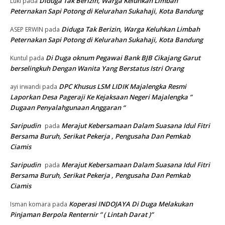
Diduga Tak Berizin, Warga Keluhkan Limbah
Luki
pada
Peternakan Sapi Potong di Kelurahan Sukahaji, Kota Bandung
Diduga Tak Berizin, Warga Keluhkan Limbah
ASEP ERWIN
pada
Peternakan Sapi Potong di Kelurahan Sukahaji, Kota Bandung
Di Duga oknum Pegawai Bank BJB Cikajang Garut
Kuntul
pada
berselingkuh Dengan Wanita Yang Berstatus Istri Orang
DPC Khusus LSM LIDIK Majalengka Resmi
ayi irwandi
pada
Laporkan Desa Pageraji Ke Kejaksaan Negeri Majalengka ”
Dugaan Penyalahgunaan Anggaran “
Saripudin
Merajut Kebersamaan Dalam Suasana Idul Fitri
pada
Bersama Buruh, Serikat Pekerja , Pengusaha Dan Pemkab
Ciamis
Saripudin
Merajut Kebersamaan Dalam Suasana Idul Fitri
pada
Bersama Buruh, Serikat Pekerja , Pengusaha Dan Pemkab
Ciamis
Koperasi INDOJAYA Di Duga Melakukan
Isman komara
pada
Pinjaman Berpola Renternir ” ( Lintah Darat )”