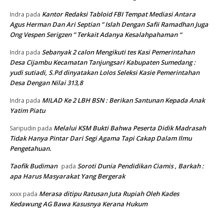
Kantor Redaksi Tabloid FBI Tempat Mediasi Antara
Indra
pada
Agus Herman Dan Ari Septian ” Islah Dengan Safii Ramadhan Juga
Ong Vespen Serigzen ” Terkait Adanya Kesalahpahaman “
Sebanyak 2 calon Mengikuti tes Kasi Pemerintahan
Indra
pada
Desa Cijambu Kecamatan Tanjungsari Kabupaten Sumedang :
yudi sutiadi, S.Pd dinyatakan Lolos Seleksi Kasie Pemerintahan
Desa Dengan Nilai 313,8
MILAD Ke 2 LBH BSN : Berikan Santunan Kepada Anak
Indra
pada
Yatim Piatu
Melalui KSM Bukti Bahwa Peserta Didik Madrasah
Saripudin
pada
Tidak Hanya Pintar Dari Segi Agama Tapi Cakap Dalam Ilmu
Pengetahuan.
Taofik Budiman
Soroti Dunia Pendidikan Ciamis , Barkah :
pada
apa Harus Masyarakat Yang Bergerak
Merasa ditipu Ratusan Juta Rupiah Oleh Kades
xxxx
pada
Kedawung AG Bawa Kasusnya Kerana Hukum