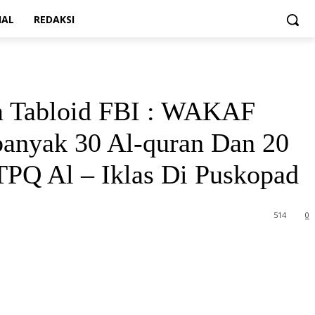
IAL
REDAKSI
ia Tabloid FBI : WAKAF
ak 30 Al-quran Dan 20
Q Al – Iklas Di Puskopad
514
0