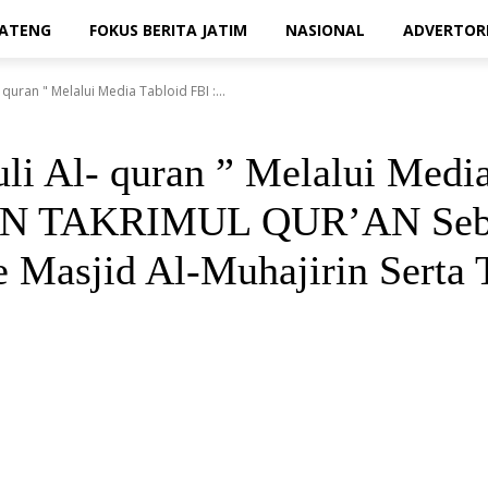
JATENG
FOKUS BERITA JATIM
NASIONAL
ADVERTOR
quran " Melalui Media Tabloid FBI :...
li Al- quran ” Melalui Med
TAKRIMUL QUR’AN Sebany
sjid Al-Muhajirin Serta TP