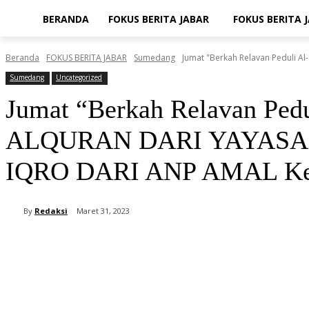
BERANDA
FOKUS BERITA JABAR
FOKUS BERITA 
Beranda
FOKUS BERITA JABAR
Sumedang
Jumat "Berkah Relavan Peduli Al- 
Sumedang
Uncategorized
Jumat “Berkah Relavan Pedu
ALQURAN DARI YAYASAN 
IQRO DARI ANP AMAL Ke Ma
By
Redaksi
Maret 31, 2023
Bagikan