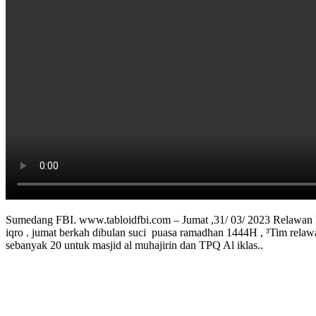
Sumedang FBI. www.tabloidfbi.com – Jumat ,31/ 03/ 2023 Relawan Pe
iqro . jumat berkah dibulan suci puasa ramadhan 1444H , ³Tim relawa
sebanyak 20 untuk masjid al muhajirin dan TPQ Al iklas..