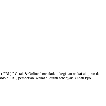
( FBI ) ” Cetak & Online ” melakukan kegiatan wakaf al quran dan
tabloid FBI , pemberian wakaf al quran sebanyak 30 dan iqro