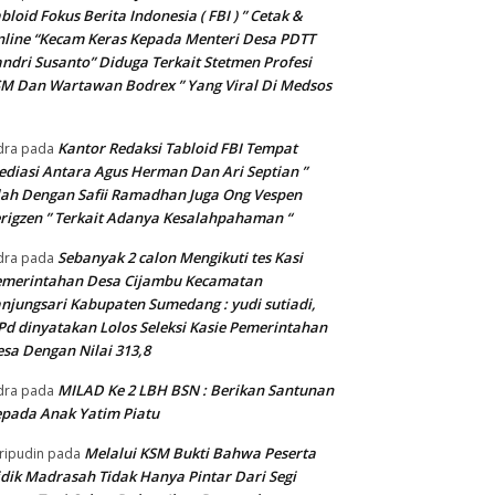
bloid Fokus Berita Indonesia ( FBI ) ” Cetak &
line “Kecam Keras Kepada Menteri Desa PDTT
ndri Susanto” Diduga Terkait Stetmen Profesi
M Dan Wartawan Bodrex ” Yang Viral Di Medsos
Kantor Redaksi Tabloid FBI Tempat
dra
pada
diasi Antara Agus Herman Dan Ari Septian ”
lah Dengan Safii Ramadhan Juga Ong Vespen
rigzen ” Terkait Adanya Kesalahpahaman “
Sebanyak 2 calon Mengikuti tes Kasi
dra
pada
emerintahan Desa Cijambu Kecamatan
njungsari Kabupaten Sumedang : yudi sutiadi,
Pd dinyatakan Lolos Seleksi Kasie Pemerintahan
sa Dengan Nilai 313,8
MILAD Ke 2 LBH BSN : Berikan Santunan
dra
pada
pada Anak Yatim Piatu
Melalui KSM Bukti Bahwa Peserta
ripudin
pada
dik Madrasah Tidak Hanya Pintar Dari Segi