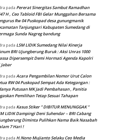
Pererat Sinergitas Sambut Ramadhan
dra
pada
47 H , Ceo Tabloid FBI Gelar Munggahan Bersama
engurus Rw 04 Puskopad desa gunungmanik
camatan Tanjungsari Kabupaten Sumedang di
ermaga Sunda Nagreg bandung
LSM LIDIK Sumedang Nilai Kinerja
dra
pada
num BRI Ujungberung Buruk : Aksi Unras 1000
ssa Dipersempit Demi Hormati Agenda Kapolri
 Jabar
Acara Pengambilan Nomor Urut Calon
dra
pada
tua RW 04 Puskopad Sempat Ada Ketegangan :
anya Putusan MK Jadi Pembahasan , Panitia
gaskan Pemilihan Tetap Sesuai Tahapan
Kasus Stiker ” DIBITUR MENUNGGAK ”
dra
pada
M LIDIK Dampingi Deni Suhendar – BRI Cabang
jungberung Diminta Pulihkan Nama Baik Nasabah
lam 7 Hari !
H.Nono Mujianto Selaku Ceo Media
dra
pada