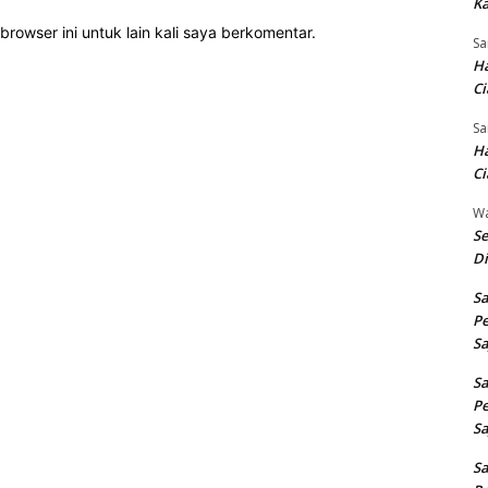
Ka
rowser ini untuk lain kali saya berkomentar.
Sa
Ha
Ci
Sa
Ha
Ci
W
Se
Di
Sa
Pe
Sa
Sa
Pe
Sa
Sa