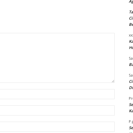
A
Ta
Ci
B
xx
K
H
Sa
Ba
Sa
Ci
Di
Nama:*
Pr
Se
Email:*
Ka
P
Website:
Se