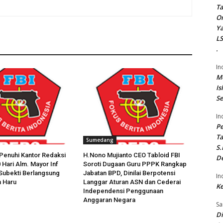
Ta
On
Ya
LS
.
In
Me
Is
Se
In
P
Ta
Sumedang
S.
Penuhi Kantor Redaksi
H.Nono Mujianto CEO Tabloid FBI
De
40 Hari Alm. Mayor Inf
Soroti Dugaan Guru PPPK Rangkap
 Subekti Berlangsung
Jabatan BPD, Dinilai Berpotensi
In
n Haru
Langgar Aturan ASN dan Cederai
Ke
Independensi Penggunaan
Anggaran Negara
Sa
Di