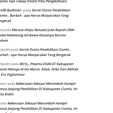
gama Tapi Cakap Dalam Ilmu Pengetahuan.
ofik Budiman
Soroti Dunia Pendidikan
pada
amis , Barkah : apa Harus Masyarakat Yang
ergerak
Merasa ditipu Ratusan Juta Rupiah Oleh
xx
pada
ades Kedawung AG Bawa Kasusnya Kerana
ukum
Soroti Dunia Pendidikan Ciamis ,
ripudin
pada
rkah : apa Harus Masyarakat Yang Bergerak
Miris,,,Peserta Didik Di Kabupaten
ripudin
pada
amis Menuju Krisis Moral, Adab, Etika Dan Akhlak
 Era Digitalisasi
Kekerasan Seksual Merambah Hampir
oterr
pada
mua Jenjang Pendidikan Di Kabupaten Ciamis, Ini
ta Endin.
Kekerasan Seksual Merambah Hampir
pada
mua Jenjang Pendidikan Di Kabupaten Ciamis, Ini