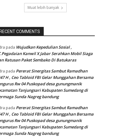
Muat lebih banyak
RECENT COMMENTS
Wujudkan Kepedulian Sosial ,
dra
pada
.Pegadaian Kanwil X Jabar Serahkan Mobil Siaga
n Ratusan Paket Sembako Di Batukaras
Pererat Sinergitas Sambut Ramadhan
dra
pada
47 H , Ceo Tabloid FBI Gelar Munggahan Bersama
engurus Rw 04 Puskopad desa gunungmanik
camatan Tanjungsari Kabupaten Sumedang di
ermaga Sunda Nagreg bandung
Pererat Sinergitas Sambut Ramadhan
dra
pada
47 H , Ceo Tabloid FBI Gelar Munggahan Bersama
engurus Rw 04 Puskopad desa gunungmanik
camatan Tanjungsari Kabupaten Sumedang di
ermaga Sunda Nagreg bandung