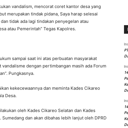
ukan vandalism, mencorat coret kantor desa yang
but merupakan tindak pidana, Saya harap selesai
dan tidak ada lagi tindakan penyegelan atau
esa atau Pemerintah” Tegas Kapolres.
In
PT
Da
kum sampai saat ini atas perbuatan masyarakat
 vandalisme dengan pertimbangan masih ada Forum
In
14
kan”. Pungkasnya.
P
Ke
aikan kekecewaannya dan meminta Kades Cikareo
D
la Desa.
In
14
dilakukan oleh Kades Cikareo Selatan dan Kades
P
. Sumedang dan akan dibahas lebih lanjut oleh DPRD
Ke
D