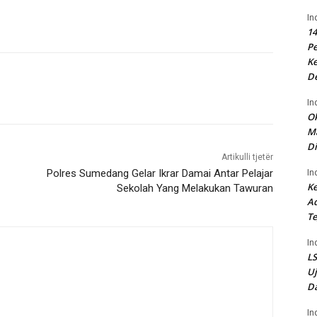
In
14
P
Ke
D
In
Ok
Ma
Di
Artikulli tjetër
In
Polres Sumedang Gelar Ikrar Damai Antar Pelajar
Ke
Sekolah Yang Melakukan Tawuran
Ad
Te
In
LS
U
Da
In