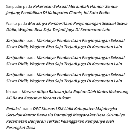
Kekerasan Seksual Merambah Hampir Semua
Saripudin
pada
Jenjang Pendidikan Di Kabupaten Ciamis, Ini Kata Endin.
Maraknya Pemberitaan Penyimpangan Seksual Siswa
Wanto
pada
Didik, Wagino: Bisa Saja Terjadi Juga Di Kecamatan Lain
Saripudin
Maraknya Pemberitaan Penyimpangan Seksual
pada
Siswa Didik, Wagino: Bisa Saja Terjadi Juga Di Kecamatan Lain
Saripudin
Maraknya Pemberitaan Penyimpangan Seksual
pada
Siswa Didik, Wagino: Bisa Saja Terjadi Juga Di Kecamatan Lain
Saripudin
Maraknya Pemberitaan Penyimpangan Seksual
pada
Siswa Didik, Wagino: Bisa Saja Terjadi Juga Di Kecamatan Lain
Merasa ditipu Ratusan Juta Rupiah Oleh Kades Kedawung
Nn
pada
AG Bawa Kasusnya Kerana Hukum
Redaksi
DPC Khusus LSM Lidik Kabupaten Majalengka
pada
Geruduk Kantor Bawaslu Dampingi Masyarakat Desa Girimulya
Kecamatan Banjaran Terkait Pelanggaran Kampanye oleh
Perangkat Desa