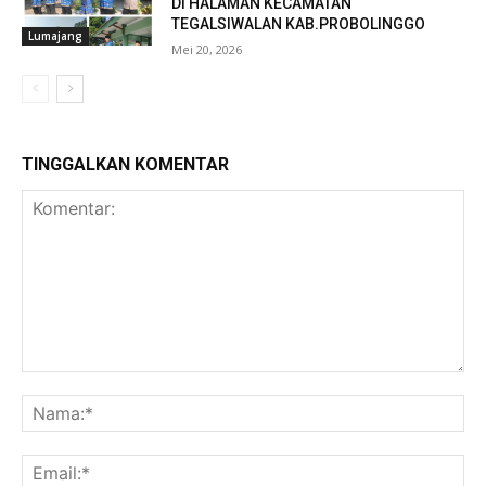
DI HALAMAN KECAMATAN
TEGALSIWALAN KAB.PROBOLINGGO
Lumajang
Mei 20, 2026
TINGGALKAN KOMENTAR
Komentar:
Na
Ema