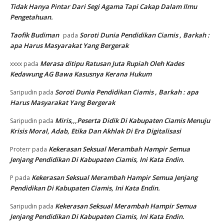
Tidak Hanya Pintar Dari Segi Agama Tapi Cakap Dalam Ilmu
Pengetahuan.
Taofik Budiman
Soroti Dunia Pendidikan Ciamis , Barkah :
pada
apa Harus Masyarakat Yang Bergerak
Merasa ditipu Ratusan Juta Rupiah Oleh Kades
xxxx
pada
Kedawung AG Bawa Kasusnya Kerana Hukum
Soroti Dunia Pendidikan Ciamis , Barkah : apa
Saripudin
pada
Harus Masyarakat Yang Bergerak
Miris,,,Peserta Didik Di Kabupaten Ciamis Menuju
Saripudin
pada
Krisis Moral, Adab, Etika Dan Akhlak Di Era Digitalisasi
Kekerasan Seksual Merambah Hampir Semua
Proterr
pada
Jenjang Pendidikan Di Kabupaten Ciamis, Ini Kata Endin.
Kekerasan Seksual Merambah Hampir Semua Jenjang
P
pada
Pendidikan Di Kabupaten Ciamis, Ini Kata Endin.
Kekerasan Seksual Merambah Hampir Semua
Saripudin
pada
Jenjang Pendidikan Di Kabupaten Ciamis, Ini Kata Endin.