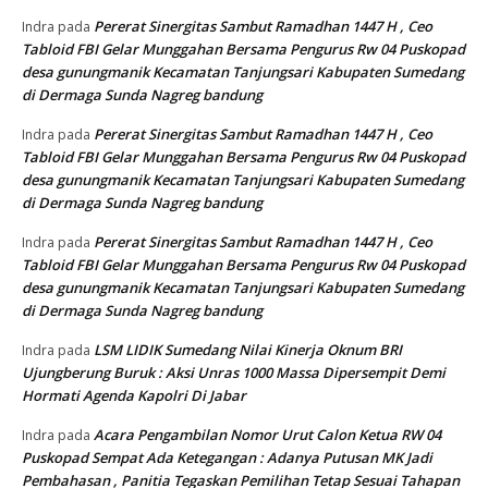
Pererat Sinergitas Sambut Ramadhan 1447 H , Ceo
Indra
pada
Tabloid FBI Gelar Munggahan Bersama Pengurus Rw 04 Puskopad
desa gunungmanik Kecamatan Tanjungsari Kabupaten Sumedang
di Dermaga Sunda Nagreg bandung
Pererat Sinergitas Sambut Ramadhan 1447 H , Ceo
Indra
pada
Tabloid FBI Gelar Munggahan Bersama Pengurus Rw 04 Puskopad
desa gunungmanik Kecamatan Tanjungsari Kabupaten Sumedang
di Dermaga Sunda Nagreg bandung
Pererat Sinergitas Sambut Ramadhan 1447 H , Ceo
Indra
pada
Tabloid FBI Gelar Munggahan Bersama Pengurus Rw 04 Puskopad
desa gunungmanik Kecamatan Tanjungsari Kabupaten Sumedang
di Dermaga Sunda Nagreg bandung
LSM LIDIK Sumedang Nilai Kinerja Oknum BRI
Indra
pada
Ujungberung Buruk : Aksi Unras 1000 Massa Dipersempit Demi
Hormati Agenda Kapolri Di Jabar
Acara Pengambilan Nomor Urut Calon Ketua RW 04
Indra
pada
Puskopad Sempat Ada Ketegangan : Adanya Putusan MK Jadi
Pembahasan , Panitia Tegaskan Pemilihan Tetap Sesuai Tahapan