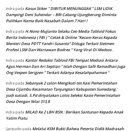
Kasus Stiker ” DIBITUR MENUNGGAK ” LSM LIDIK
Indra
pada
Dampingi Deni Suhendar – BRI Cabang Ujungberung Diminta
Pulihkan Nama Baik Nasabah Dalam 7 Hari !
H.Nono Mujianto Selaku Ceo Media Tabloid Fokus
Indra
pada
Berita Indonesia ( FBI ) ” Cetak & Online “Kecam Keras Kepada
Menteri Desa PDTT Yandri Susanto” Diduga Terkait Stetmen
Profesi LSM Dan Wartawan Bodrex ” Yang Viral Di Medsos .
Kantor Redaksi Tabloid FBI Tempat Mediasi Antara
Indra
pada
Agus Herman Dan Ari Septian ” Islah Dengan Safii Ramadhan Juga
Ong Vespen Serigzen ” Terkait Adanya Kesalahpahaman “
Sebanyak 2 calon Mengikuti tes Kasi Pemerintahan
Indra
pada
Desa Cijambu Kecamatan Tanjungsari Kabupaten Sumedang :
yudi sutiadi, S.Pd dinyatakan Lolos Seleksi Kasie Pemerintahan
Desa Dengan Nilai 313,8
MILAD Ke 2 LBH BSN : Berikan Santunan Kepada Anak
Indra
pada
Yatim Piatu
Melalui KSM Bukti Bahwa Peserta Didik Madrasah
Saripudin
pada