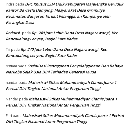
DPC Khusus LSM Lidik Kabupaten Majalengka Geruduk
Indra
pada
Kantor Bawaslu Dampingi Masyarakat Desa Girimulya
Kecamatan Banjaran Terkait Pelanggaran Kampanye oleh
Perangkat Desa
Redaksi
Rp. 240 Juta Lebih Dana Desa Nagarawangi, Kec.
pada
Rancakalong Lenyap, Begini Kata Kades
Rp. 240 Juta Lebih Dana Desa Nagarawangi, Kec.
Tri
pada
Rancakalong Lenyap, Begini Kata Kades
Sosialisasi Pencegahan Penyalahgunaan Dan Bahaya
ristiani
pada
Narkoba Sejak Usia Dini Terhadap Generasi Muda
Mahasiswi Stikes Muhammadiyah Ciamis Juara 1
nandar
pada
Perisai Diri Tingkat Nasional Antar Perguruan Tinggi
Mahasiswi Stikes Muhammadiyah Ciamis Juara 1
Nandar
pada
Perisai Diri Tingkat Nasional Antar Perguruan Tinggi
Mahasiswi Stikes Muhammadiyah Ciamis Juara 1 Perisai
Fitri
pada
Diri Tingkat Nasional Antar Perguruan Tinggi