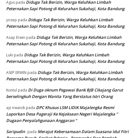
Diduga Tak Berizin, Warga Keluhkan Limbah
Agus
pada
Peternakan Sapi Potong di Kelurahan Sukahaji, Kota Bandung
Diduga Tak Berizin, Warga Keluhkan Limbah
yosep
pada
Peternakan Sapi Potong di Kelurahan Sukahaji, Kota Bandung
Diduga Tak Berizin, Warga Keluhkan Limbah
Asap Erwin
pada
Peternakan Sapi Potong di Kelurahan Sukahaji, Kota Bandung
Diduga Tak Berizin, Warga Keluhkan Limbah
Luki
pada
Peternakan Sapi Potong di Kelurahan Sukahaji, Kota Bandung
Diduga Tak Berizin, Warga Keluhkan Limbah
ASEP ERWIN
pada
Peternakan Sapi Potong di Kelurahan Sukahaji, Kota Bandung
Di Duga oknum Pegawai Bank BJB Cikajang Garut
Kuntul
pada
berselingkuh Dengan Wanita Yang Berstatus Istri Orang
DPC Khusus LSM LIDIK Majalengka Resmi
ayi irwandi
pada
Laporkan Desa Pageraji Ke Kejaksaan Negeri Majalengka ”
Dugaan Penyalahgunaan Anggaran “
Saripudin
Merajut Kebersamaan Dalam Suasana Idul Fitri
pada
Bersama Buruh, Serikat Pekerja , Pengusaha Dan Pemkab