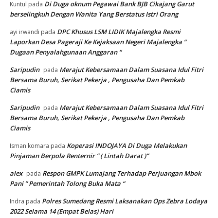
Di Duga oknum Pegawai Bank BJB Cikajang Garut
Kuntul
pada
berselingkuh Dengan Wanita Yang Berstatus Istri Orang
DPC Khusus LSM LIDIK Majalengka Resmi
ayi irwandi
pada
Laporkan Desa Pageraji Ke Kejaksaan Negeri Majalengka ”
Dugaan Penyalahgunaan Anggaran “
Saripudin
Merajut Kebersamaan Dalam Suasana Idul Fitri
pada
Bersama Buruh, Serikat Pekerja , Pengusaha Dan Pemkab
Ciamis
Saripudin
Merajut Kebersamaan Dalam Suasana Idul Fitri
pada
Bersama Buruh, Serikat Pekerja , Pengusaha Dan Pemkab
Ciamis
Koperasi INDOJAYA Di Duga Melakukan
Isman komara
pada
Pinjaman Berpola Renternir ” ( Lintah Darat )”
alex
Respon GMPK Lumajang Terhadap Perjuangan Mbok
pada
Pani ” Pemerintah Tolong Buka Mata “
Polres Sumedang Resmi Laksanakan Ops Zebra Lodaya
Indra
pada
2022 Selama 14 (Empat Belas) Hari