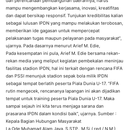
dan perencanaan pembangunan daerahnya, harus
mampu mengembangkan kerjasama, inovasi, kreatifitas
dan dapat bersikap responsif. Tunjukan kredibilitas kalian
sebagai lulusan IPDN yang mampu melakukan terobosan,
memberikan ide gagasan untuk mempercepat
pelaksanaan tugas maupun pelayanan pada masyarakat”,
ujarnya. Pada dasarnya menurut Arief M. Edie,
Pada kesempatan ini pula, Arief M. Edie bersama rekan-
rekan media yang meliput kegiatan pembekalan meninjau
fasilitas stadion IPDN, hal ini terkait dengan rencana FIFA
dan PSSI menunjuk stadion sepak bola milik IPDN
sebagai tempat berlatih peserta Piala Dunia U-17. “FIFA
rutin mengecek, rencananya lapangan ini akan dijadikan
tempat untuk training peserta Piala Dunia U-17. Maka
sampai sejauh ini kita terus menjaga sarana dan
prasarana IPDN dalam kondisi baik”, ujarnya. Sumber :
Kepala Bagian Hubungan Masyarakat
La Ode Muhamad Alam Jaya, S.STP., M.Si ( red / N.M )