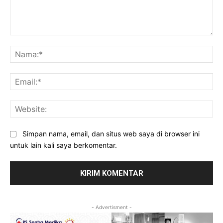
Komentar:
Na
Ema
Web
Simpan nama, email, dan situs web saya di browser ini
untuk lain kali saya berkomentar.
- Advertisment -