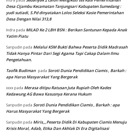
Indra
pada
Desa Cijambu Kecamatan Tanjungsari Kabupaten Sumedang :
yudi sutiadi, S.Pd dinyatakan Lolos Seleksi Kasie Pemerintahan
Desa Dengan Nilai 313,8
MILAD Ke 2 LBH BSN : Berikan Santunan Kepada Anak
Indra
pada
Yatim Piatu
Melalui KSM Bukti Bahwa Peserta Didik Madrasah
Saripudin
pada
Tidak Hanya Pintar Dari Segi Agama Tapi Cakap Dalam Ilmu
Pengetahuan.
Taofik Budiman
Soroti Dunia Pendidikan Ciamis , Barkah :
pada
apa Harus Masyarakat Yang Bergerak
Merasa ditipu Ratusan Juta Rupiah Oleh Kades
xxxx
pada
Kedawung AG Bawa Kasusnya Kerana Hukum
Soroti Dunia Pendidikan Ciamis , Barkah : apa
Saripudin
pada
Harus Masyarakat Yang Bergerak
Miris,,,Peserta Didik Di Kabupaten Ciamis Menuju
Saripudin
pada
Krisis Moral, Adab, Etika Dan Akhlak Di Era Digitalisasi