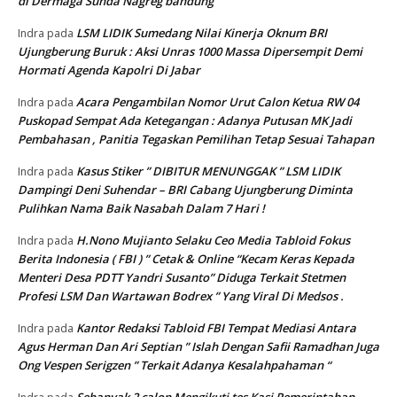
di Dermaga Sunda Nagreg bandung
LSM LIDIK Sumedang Nilai Kinerja Oknum BRI
Indra
pada
Ujungberung Buruk : Aksi Unras 1000 Massa Dipersempit Demi
Hormati Agenda Kapolri Di Jabar
Acara Pengambilan Nomor Urut Calon Ketua RW 04
Indra
pada
Puskopad Sempat Ada Ketegangan : Adanya Putusan MK Jadi
Pembahasan , Panitia Tegaskan Pemilihan Tetap Sesuai Tahapan
Kasus Stiker ” DIBITUR MENUNGGAK ” LSM LIDIK
Indra
pada
Dampingi Deni Suhendar – BRI Cabang Ujungberung Diminta
Pulihkan Nama Baik Nasabah Dalam 7 Hari !
H.Nono Mujianto Selaku Ceo Media Tabloid Fokus
Indra
pada
Berita Indonesia ( FBI ) ” Cetak & Online “Kecam Keras Kepada
Menteri Desa PDTT Yandri Susanto” Diduga Terkait Stetmen
Profesi LSM Dan Wartawan Bodrex ” Yang Viral Di Medsos .
Kantor Redaksi Tabloid FBI Tempat Mediasi Antara
Indra
pada
Agus Herman Dan Ari Septian ” Islah Dengan Safii Ramadhan Juga
Ong Vespen Serigzen ” Terkait Adanya Kesalahpahaman “
Sebanyak 2 calon Mengikuti tes Kasi Pemerintahan