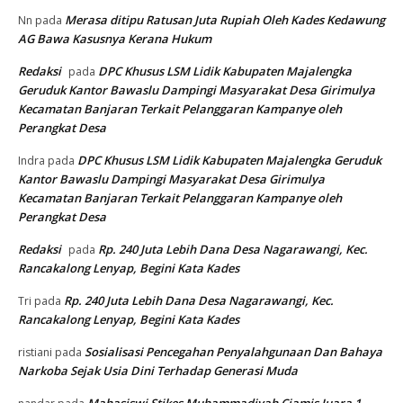
Merasa ditipu Ratusan Juta Rupiah Oleh Kades Kedawung
Nn
pada
AG Bawa Kasusnya Kerana Hukum
Redaksi
DPC Khusus LSM Lidik Kabupaten Majalengka
pada
Geruduk Kantor Bawaslu Dampingi Masyarakat Desa Girimulya
Kecamatan Banjaran Terkait Pelanggaran Kampanye oleh
Perangkat Desa
DPC Khusus LSM Lidik Kabupaten Majalengka Geruduk
Indra
pada
Kantor Bawaslu Dampingi Masyarakat Desa Girimulya
Kecamatan Banjaran Terkait Pelanggaran Kampanye oleh
Perangkat Desa
Redaksi
Rp. 240 Juta Lebih Dana Desa Nagarawangi, Kec.
pada
Rancakalong Lenyap, Begini Kata Kades
Rp. 240 Juta Lebih Dana Desa Nagarawangi, Kec.
Tri
pada
Rancakalong Lenyap, Begini Kata Kades
Sosialisasi Pencegahan Penyalahgunaan Dan Bahaya
ristiani
pada
Narkoba Sejak Usia Dini Terhadap Generasi Muda
Mahasiswi Stikes Muhammadiyah Ciamis Juara 1