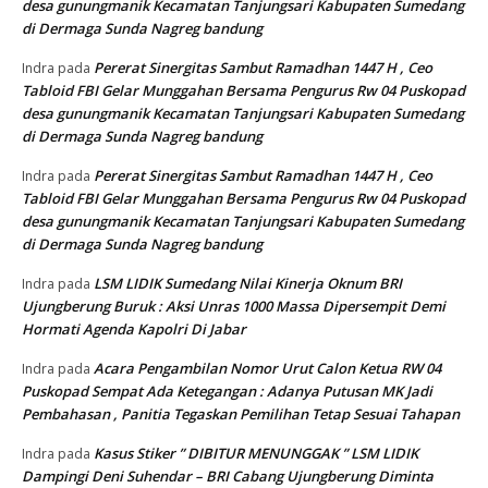
desa gunungmanik Kecamatan Tanjungsari Kabupaten Sumedang
di Dermaga Sunda Nagreg bandung
Pererat Sinergitas Sambut Ramadhan 1447 H , Ceo
Indra
pada
Tabloid FBI Gelar Munggahan Bersama Pengurus Rw 04 Puskopad
desa gunungmanik Kecamatan Tanjungsari Kabupaten Sumedang
di Dermaga Sunda Nagreg bandung
Pererat Sinergitas Sambut Ramadhan 1447 H , Ceo
Indra
pada
Tabloid FBI Gelar Munggahan Bersama Pengurus Rw 04 Puskopad
desa gunungmanik Kecamatan Tanjungsari Kabupaten Sumedang
di Dermaga Sunda Nagreg bandung
LSM LIDIK Sumedang Nilai Kinerja Oknum BRI
Indra
pada
Ujungberung Buruk : Aksi Unras 1000 Massa Dipersempit Demi
Hormati Agenda Kapolri Di Jabar
Acara Pengambilan Nomor Urut Calon Ketua RW 04
Indra
pada
Puskopad Sempat Ada Ketegangan : Adanya Putusan MK Jadi
Pembahasan , Panitia Tegaskan Pemilihan Tetap Sesuai Tahapan
Kasus Stiker ” DIBITUR MENUNGGAK ” LSM LIDIK
Indra
pada
Dampingi Deni Suhendar – BRI Cabang Ujungberung Diminta