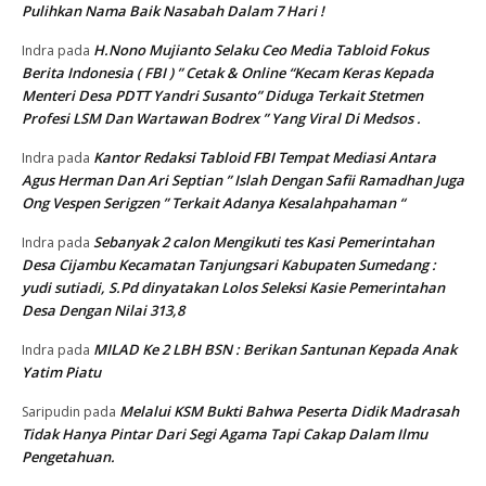
Pulihkan Nama Baik Nasabah Dalam 7 Hari !
H.Nono Mujianto Selaku Ceo Media Tabloid Fokus
Indra
pada
Berita Indonesia ( FBI ) ” Cetak & Online “Kecam Keras Kepada
Menteri Desa PDTT Yandri Susanto” Diduga Terkait Stetmen
Profesi LSM Dan Wartawan Bodrex ” Yang Viral Di Medsos .
Kantor Redaksi Tabloid FBI Tempat Mediasi Antara
Indra
pada
Agus Herman Dan Ari Septian ” Islah Dengan Safii Ramadhan Juga
Ong Vespen Serigzen ” Terkait Adanya Kesalahpahaman “
Sebanyak 2 calon Mengikuti tes Kasi Pemerintahan
Indra
pada
Desa Cijambu Kecamatan Tanjungsari Kabupaten Sumedang :
yudi sutiadi, S.Pd dinyatakan Lolos Seleksi Kasie Pemerintahan
Desa Dengan Nilai 313,8
MILAD Ke 2 LBH BSN : Berikan Santunan Kepada Anak
Indra
pada
Yatim Piatu
Melalui KSM Bukti Bahwa Peserta Didik Madrasah
Saripudin
pada
Tidak Hanya Pintar Dari Segi Agama Tapi Cakap Dalam Ilmu
Pengetahuan.