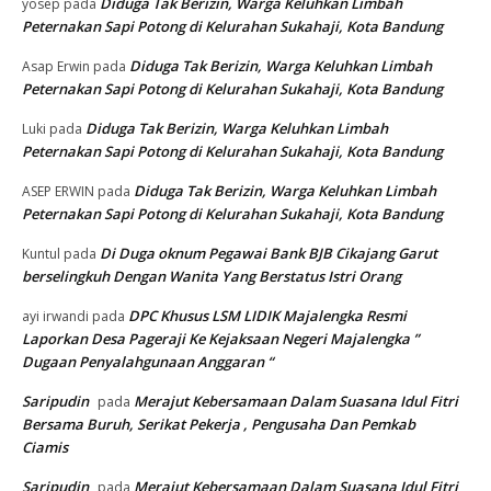
Diduga Tak Berizin, Warga Keluhkan Limbah
yosep
pada
Peternakan Sapi Potong di Kelurahan Sukahaji, Kota Bandung
Diduga Tak Berizin, Warga Keluhkan Limbah
Asap Erwin
pada
Peternakan Sapi Potong di Kelurahan Sukahaji, Kota Bandung
Diduga Tak Berizin, Warga Keluhkan Limbah
Luki
pada
Peternakan Sapi Potong di Kelurahan Sukahaji, Kota Bandung
Diduga Tak Berizin, Warga Keluhkan Limbah
ASEP ERWIN
pada
Peternakan Sapi Potong di Kelurahan Sukahaji, Kota Bandung
Di Duga oknum Pegawai Bank BJB Cikajang Garut
Kuntul
pada
berselingkuh Dengan Wanita Yang Berstatus Istri Orang
DPC Khusus LSM LIDIK Majalengka Resmi
ayi irwandi
pada
Laporkan Desa Pageraji Ke Kejaksaan Negeri Majalengka ”
Dugaan Penyalahgunaan Anggaran “
Saripudin
Merajut Kebersamaan Dalam Suasana Idul Fitri
pada
Bersama Buruh, Serikat Pekerja , Pengusaha Dan Pemkab
Ciamis
Saripudin
Merajut Kebersamaan Dalam Suasana Idul Fitri
pada