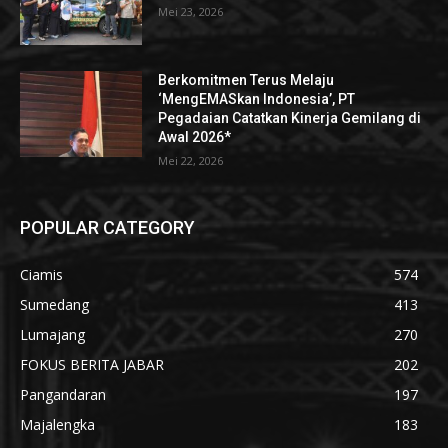
Mei 23, 2026
Berkomitmen Terus Melaju
‘MengEMASkan Indonesia’, PT
Pegadaian Catatkan Kinerja Gemilang di
Awal 2026*
Mei 22, 2026
POPULAR CATEGORY
Ciamis
574
Sumedang
413
Lumajang
270
FOKUS BERITA JABAR
202
Pangandaran
197
Majalengka
183