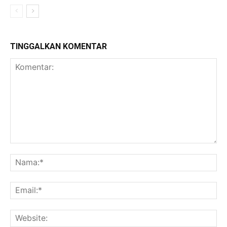
TINGGALKAN KOMENTAR
Komentar:
Na
Ema
Web