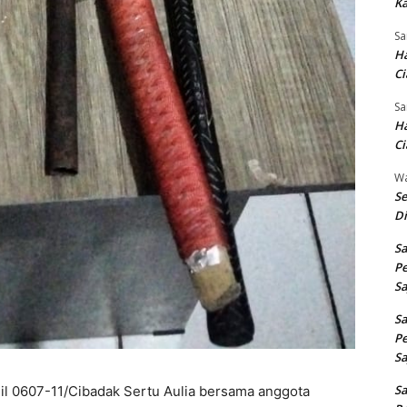
Ka
Sa
Ha
Ci
Sa
Ha
Ci
W
Se
Di
Sa
Pe
Sa
Sa
Pe
Sa
Sa
il 0607-11/Cibadak Sertu Aulia bersama anggota