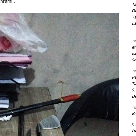
nramil.
Ta
On
Ya
LS
.
In
Me
Is
Se
In
P
Ta
S.
De
In
Ke
Sa
Di