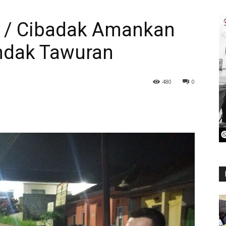
1 / Cibadak Amankan
dak Tawuran
480
0