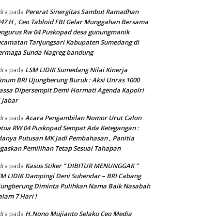
Pererat Sinergitas Sambut Ramadhan
dra
pada
47 H , Ceo Tabloid FBI Gelar Munggahan Bersama
engurus Rw 04 Puskopad desa gunungmanik
camatan Tanjungsari Kabupaten Sumedang di
ermaga Sunda Nagreg bandung
LSM LIDIK Sumedang Nilai Kinerja
dra
pada
num BRI Ujungberung Buruk : Aksi Unras 1000
ssa Dipersempit Demi Hormati Agenda Kapolri
 Jabar
Acara Pengambilan Nomor Urut Calon
dra
pada
tua RW 04 Puskopad Sempat Ada Ketegangan :
anya Putusan MK Jadi Pembahasan , Panitia
gaskan Pemilihan Tetap Sesuai Tahapan
Kasus Stiker ” DIBITUR MENUNGGAK ”
dra
pada
M LIDIK Dampingi Deni Suhendar – BRI Cabang
jungberung Diminta Pulihkan Nama Baik Nasabah
lam 7 Hari !
H.Nono Mujianto Selaku Ceo Media
dra
pada