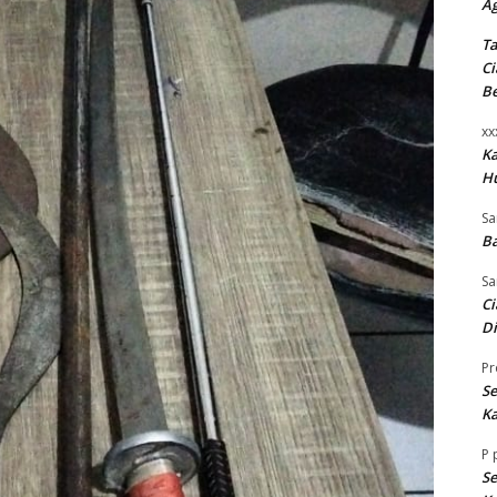
A
Ta
Ci
B
xx
K
H
Sa
Ba
Sa
Ci
Di
Pr
Se
Ka
P
Se