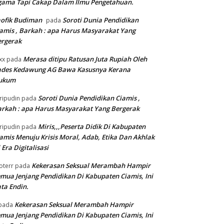
gama Tapi Cakap Dalam Ilmu Pengetahuan.
ofik Budiman
Soroti Dunia Pendidikan
pada
amis , Barkah : apa Harus Masyarakat Yang
ergerak
Merasa ditipu Ratusan Juta Rupiah Oleh
xx
pada
ades Kedawung AG Bawa Kasusnya Kerana
ukum
Soroti Dunia Pendidikan Ciamis ,
ripudin
pada
rkah : apa Harus Masyarakat Yang Bergerak
Miris,,,Peserta Didik Di Kabupaten
ripudin
pada
amis Menuju Krisis Moral, Adab, Etika Dan Akhlak
 Era Digitalisasi
Kekerasan Seksual Merambah Hampir
oterr
pada
mua Jenjang Pendidikan Di Kabupaten Ciamis, Ini
ta Endin.
Kekerasan Seksual Merambah Hampir
pada
mua Jenjang Pendidikan Di Kabupaten Ciamis, Ini