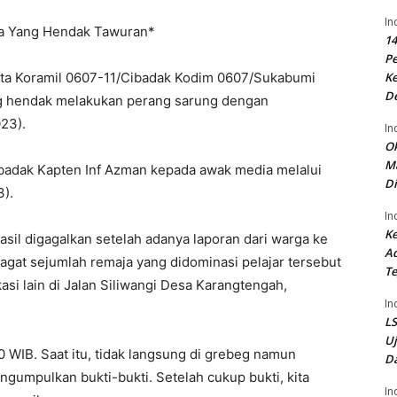
In
a Yang Hendak Tawuran*
14
P
ta Koramil 0607-11/Cibadak Kodim 0607/Sukabumi
Ke
D
g hendak melakukan perang sarung dengan
23).
In
Ok
Ma
badak Kapten Inf Azman kepada awak media melalui
Di
3).
In
Ke
hasil digagalkan setelah adanya laporan dari warga ke
Ad
agat sejumlah remaja yang didominasi pelajar tersebut
Te
i lain di Jalan Siliwangi Desa Karangtengah,
In
LS
U
0 WIB. Saat itu, tidak langsung di grebeg namun
Da
umpulkan bukti-bukti. Setelah cukup bukti, kita
In