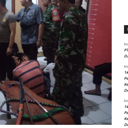
In
PT
Da
In
14
P
Ke
D
In
14
P
Ke
D