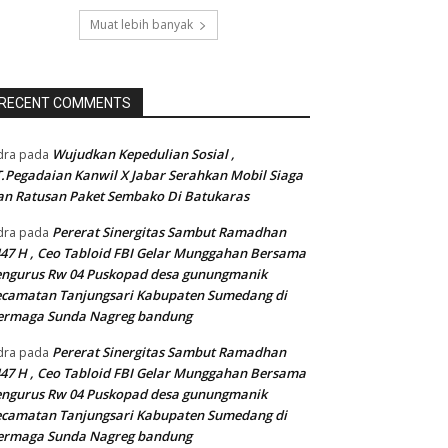
Muat lebih banyak
RECENT COMMENTS
Wujudkan Kepedulian Sosial ,
dra
pada
.Pegadaian Kanwil X Jabar Serahkan Mobil Siaga
n Ratusan Paket Sembako Di Batukaras
Pererat Sinergitas Sambut Ramadhan
dra
pada
47 H , Ceo Tabloid FBI Gelar Munggahan Bersama
engurus Rw 04 Puskopad desa gunungmanik
camatan Tanjungsari Kabupaten Sumedang di
ermaga Sunda Nagreg bandung
Pererat Sinergitas Sambut Ramadhan
dra
pada
47 H , Ceo Tabloid FBI Gelar Munggahan Bersama
engurus Rw 04 Puskopad desa gunungmanik
camatan Tanjungsari Kabupaten Sumedang di
ermaga Sunda Nagreg bandung