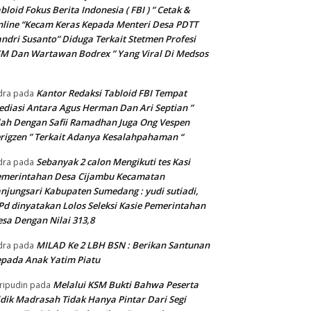
bloid Fokus Berita Indonesia ( FBI ) ” Cetak &
line “Kecam Keras Kepada Menteri Desa PDTT
ndri Susanto” Diduga Terkait Stetmen Profesi
M Dan Wartawan Bodrex ” Yang Viral Di Medsos
Kantor Redaksi Tabloid FBI Tempat
dra
pada
diasi Antara Agus Herman Dan Ari Septian ”
lah Dengan Safii Ramadhan Juga Ong Vespen
rigzen ” Terkait Adanya Kesalahpahaman “
Sebanyak 2 calon Mengikuti tes Kasi
dra
pada
emerintahan Desa Cijambu Kecamatan
njungsari Kabupaten Sumedang : yudi sutiadi,
Pd dinyatakan Lolos Seleksi Kasie Pemerintahan
sa Dengan Nilai 313,8
MILAD Ke 2 LBH BSN : Berikan Santunan
dra
pada
pada Anak Yatim Piatu
Melalui KSM Bukti Bahwa Peserta
ripudin
pada
dik Madrasah Tidak Hanya Pintar Dari Segi