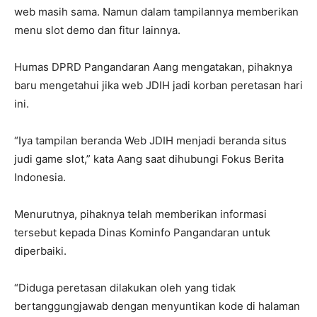
web masih sama. Namun dalam tampilannya memberikan
menu slot demo dan fitur lainnya.
Humas DPRD Pangandaran Aang mengatakan, pihaknya
baru mengetahui jika web JDIH jadi korban peretasan hari
ini.
“Iya tampilan beranda Web JDIH menjadi beranda situs
judi game slot,” kata Aang saat dihubungi Fokus Berita
Indonesia.
Menurutnya, pihaknya telah memberikan informasi
tersebut kepada Dinas Kominfo Pangandaran untuk
diperbaiki.
“Diduga peretasan dilakukan oleh yang tidak
bertanggungjawab dengan menyuntikan kode di halaman