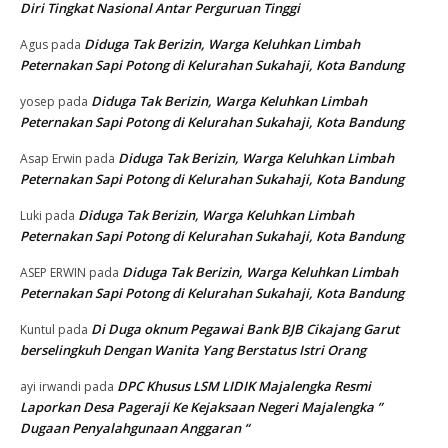
Diri Tingkat Nasional Antar Perguruan Tinggi
Diduga Tak Berizin, Warga Keluhkan Limbah
Agus
pada
Peternakan Sapi Potong di Kelurahan Sukahaji, Kota Bandung
Diduga Tak Berizin, Warga Keluhkan Limbah
yosep
pada
Peternakan Sapi Potong di Kelurahan Sukahaji, Kota Bandung
Diduga Tak Berizin, Warga Keluhkan Limbah
Asap Erwin
pada
Peternakan Sapi Potong di Kelurahan Sukahaji, Kota Bandung
Diduga Tak Berizin, Warga Keluhkan Limbah
Luki
pada
Peternakan Sapi Potong di Kelurahan Sukahaji, Kota Bandung
Diduga Tak Berizin, Warga Keluhkan Limbah
ASEP ERWIN
pada
Peternakan Sapi Potong di Kelurahan Sukahaji, Kota Bandung
Di Duga oknum Pegawai Bank BJB Cikajang Garut
Kuntul
pada
berselingkuh Dengan Wanita Yang Berstatus Istri Orang
DPC Khusus LSM LIDIK Majalengka Resmi
ayi irwandi
pada
Laporkan Desa Pageraji Ke Kejaksaan Negeri Majalengka ”
Dugaan Penyalahgunaan Anggaran “