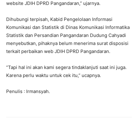
website JDIH DPRD Pangandaran,” ujarnya.
Dihubungi terpisah, Kabid Pengelolaan Informasi
Komunikasi dan Statistik di Dinas Komunikasi Informatika
Statistik dan Persandian Pangandaran Dudung Cahyadi
menyebutkan, pihaknya belum menerima surat disposisi
terkait perbaikan web JDIH DPRD Pangandaran.
“Tapi hal ini akan kami segera tindaklanjuti saat ini juga.
Karena perlu waktu untuk cek itu,” ucapnya.
Penulis : Irmansyah.