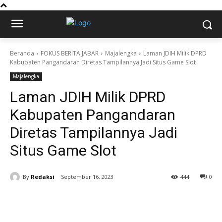
Beranda
FOKUS BERITA JABAR
Majalengka
Laman JDIH Milik DPRD
Kabupaten Pangandaran Diretas Tampilannya Jadi Situs Game Slot
Majalengka
Laman JDIH Milik DPRD
Kabupaten Pangandaran
Diretas Tampilannya Jadi
Situs Game Slot
By
Redaksi
September 16, 2023
444
0