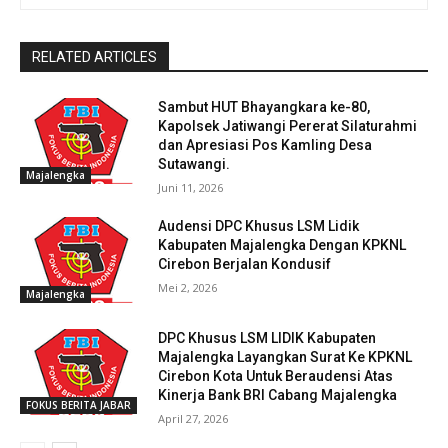
RELATED ARTICLES
Sambut HUT Bhayangkara ke-80,
Kapolsek Jatiwangi Pererat Silaturahmi
dan Apresiasi Pos Kamling Desa
Sutawangi.
Majalengka
Juni 11, 2026
Audensi DPC Khusus LSM Lidik
Kabupaten Majalengka Dengan KPKNL
Cirebon Berjalan Kondusif
Mei 2, 2026
Majalengka
DPC Khusus LSM LIDIK Kabupaten
Majalengka Layangkan Surat Ke KPKNL
Cirebon Kota Untuk Beraudensi Atas
Kinerja Bank BRI Cabang Majalengka
FOKUS BERITA JABAR
April 27, 2026