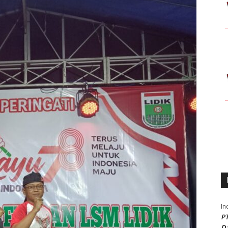
In
PT
Da