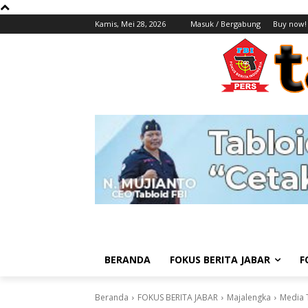
Kamis, Mei 28, 2026
Masuk / Bergabung
Buy now!
BERANDA
FOKUS BERITA JABAR
F
Beranda
FOKUS BERITA JABAR
Majalengka
Media T