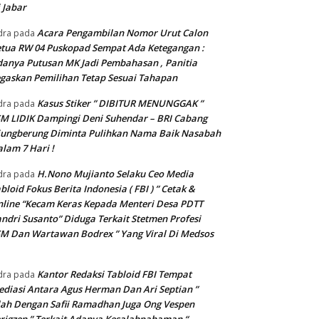
 Jabar
Acara Pengambilan Nomor Urut Calon
dra
pada
tua RW 04 Puskopad Sempat Ada Ketegangan :
anya Putusan MK Jadi Pembahasan , Panitia
gaskan Pemilihan Tetap Sesuai Tahapan
Kasus Stiker ” DIBITUR MENUNGGAK ”
dra
pada
M LIDIK Dampingi Deni Suhendar – BRI Cabang
jungberung Diminta Pulihkan Nama Baik Nasabah
lam 7 Hari !
H.Nono Mujianto Selaku Ceo Media
dra
pada
bloid Fokus Berita Indonesia ( FBI ) ” Cetak &
line “Kecam Keras Kepada Menteri Desa PDTT
ndri Susanto” Diduga Terkait Stetmen Profesi
M Dan Wartawan Bodrex ” Yang Viral Di Medsos
Kantor Redaksi Tabloid FBI Tempat
dra
pada
diasi Antara Agus Herman Dan Ari Septian ”
lah Dengan Safii Ramadhan Juga Ong Vespen