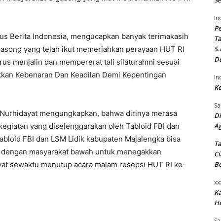
Se
In
P
kus Berita Indonesia, mengucapkan banyak terimakasih
Ta
S.
asong yang telah ikut memeriahkan perayaan HUT RI
De
rus menjalin dan mempererat tali silaturahmi sesuai
kan Kebenaran Dan Keadilan Demi Kepentingan
In
Ke
Sa
 Nurhidayat mengungkapkan, bahwa dirinya merasa
Di
A
egiatan yang diselenggarakan oleh Tabloid FBI dan
bloid FBI dan LSM Lidik kabupaten Majalengka bisa
Ta
ergi dengan masyarakat bawah untuk menegakkan
Ci
B
yat sewaktu menutup acara malam resepsi HUT RI ke-
xx
K
H
Sa