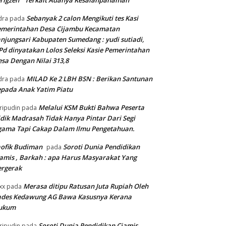
rigzen ” Terkait Adanya Kesalahpahaman “
Sebanyak 2 calon Mengikuti tes Kasi
dra
pada
emerintahan Desa Cijambu Kecamatan
njungsari Kabupaten Sumedang : yudi sutiadi,
Pd dinyatakan Lolos Seleksi Kasie Pemerintahan
sa Dengan Nilai 313,8
MILAD Ke 2 LBH BSN : Berikan Santunan
dra
pada
pada Anak Yatim Piatu
Melalui KSM Bukti Bahwa Peserta
ripudin
pada
dik Madrasah Tidak Hanya Pintar Dari Segi
gama Tapi Cakap Dalam Ilmu Pengetahuan.
ofik Budiman
Soroti Dunia Pendidikan
pada
amis , Barkah : apa Harus Masyarakat Yang
ergerak
Merasa ditipu Ratusan Juta Rupiah Oleh
xx
pada
ades Kedawung AG Bawa Kasusnya Kerana
ukum
Soroti Dunia Pendidikan Ciamis ,
ripudin
pada