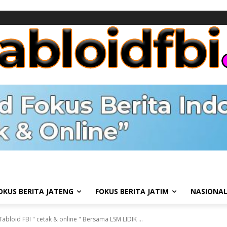
OKUS BERITA JATENG
FOKUS BERITA JATIM
NASIONA
abloid FBI " cetak & online " Bersama LSM LIDIK ...