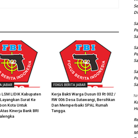
Se
Di
Sa
Pe
Sa
Sa
Pe
Sa
Sa
Pe
Sa
A JABAR
FOKUS BERITA JABAR
 LSM LIDIK Kabupaten
Kerja Bakti Warga Dusun 03 Rt 002 /
N
Layangkan Surat Ke
RW 006 Desa Sutawangi, Bersihkan
K
bon Kota Untuk
Dan Memperbaiki SPAL Rumah
H
Atas Kinerja Bank BRI
Tangga.
alengka
Re
M
M