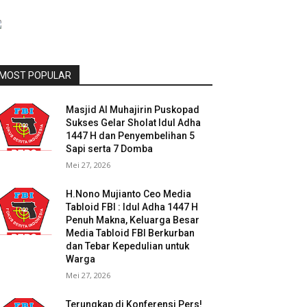
MOST POPULAR
Masjid Al Muhajirin Puskopad
Sukses Gelar Sholat Idul Adha
1447 H dan Penyembelihan 5
Sapi serta 7 Domba
Mei 27, 2026
H.Nono Mujianto Ceo Media
Tabloid FBI : Idul Adha 1447 H
Penuh Makna, Keluarga Besar
Media Tabloid FBI Berkurban
dan Tebar Kepedulian untuk
Warga
Mei 27, 2026
Terungkap di Konferensi Pers!