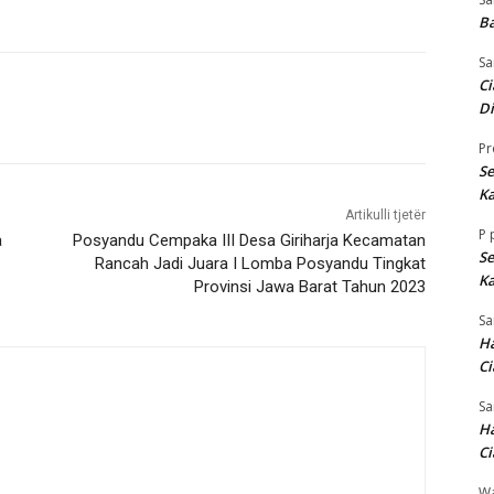
Ba
Sa
Ci
Di
Pr
Se
Ka
Artikulli tjetër
P
a
Posyandu Cempaka III Desa Giriharja Kecamatan
Se
Rancah Jadi Juara I Lomba Posyandu Tingkat
Ka
Provinsi Jawa Barat Tahun 2023
Sa
Ha
Ci
Sa
Ha
Ci
W