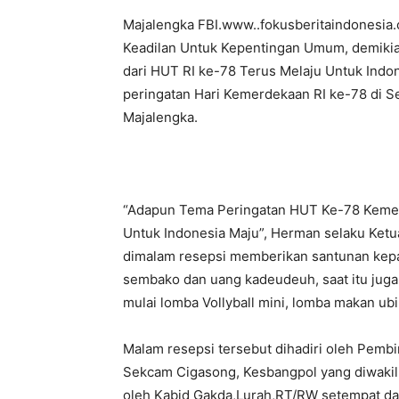
Majalengka FBI.www..fokusberitaindonesi
Keadilan Untuk Kepentingan Umum, demikian
dari HUT RI ke-78 Terus Melaju Untuk Indon
peringatan Hari Kemerdekaan RI ke-78 di Se
Majalengka.
“Adapun Tema Peringatan HUT Ke-78 Kemerd
Untuk Indonesia Maju”, Herman selaku Ket
dimalam resepsi memberikan santunan kepa
sembako dan uang kadeudeuh, saat itu jug
mulai lomba Vollyball mini, lomba makan ubi
Malam resepsi tersebut dihadiri oleh Pembi
Sekcam Cigasong, Kesbangpol yang diwakili
oleh Kabid Gakda,Lurah,RT/RW setempat da