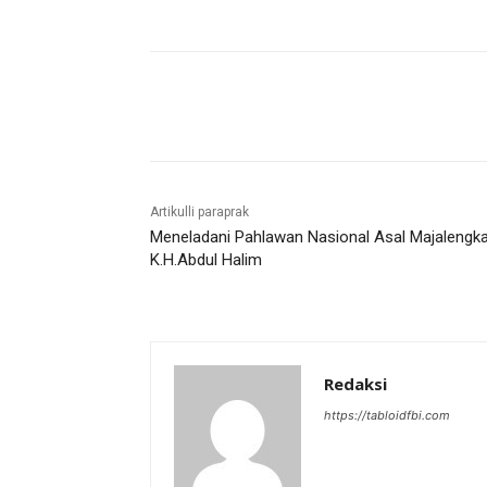
Bagikan
Artikulli paraprak
Meneladani Pahlawan Nasional Asal Majalengk
K.H.Abdul Halim
Redaksi
https://tabloidfbi.com