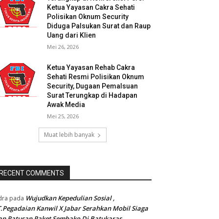
Ketua Yayasan Cakra Sehati
Polisikan Oknum Security
Diduga Palsukan Surat dan Raup
Uang dari Klien
Mei 26, 2026
Ketua Yayasan Rehab Cakra
Sehati Resmi Polisikan Oknum
Security, Dugaan Pemalsuan
Surat Terungkap di Hadapan
Awak Media
Mei 25, 2026
Muat lebih banyak
RECENT COMMENTS
Wujudkan Kepedulian Sosial ,
dra
pada
.Pegadaian Kanwil X Jabar Serahkan Mobil Siaga
n Ratusan Paket Sembako Di Batukaras