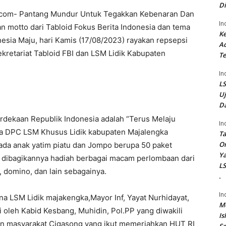
Di
a.com- Pantang Mundur Untuk Tegakkan Kebenaran Dan
In
 motto dari Tabloid Fokus Berita Indonesia dan tema
Ke
esia Maju, hari Kamis (17/08/2023) rayakan repsepsi
Ad
kretariat Tabloid FBI dan LSM Lidik Kabupaten
Te
In
LS
U
Da
ekaan Republik Indonesia adalah “Terus Melaju
In
ua DPC LSM Khusus Lidik kabupaten Majalengka
Ta
On
da anak yatim piatu dan Jompo berupa 50 paket
Ya
a dibagikannya hadiah berbagai macam perlombaan dari
LS
, domino, dan lain sebagainya.
.
In
na LSM Lidik majakengka,Mayor Inf, Yayat Nurhidayat,
Me
 oleh Kabid Kesbang, Muhidin, Pol.PP yang diwakili
Is
n masyarakat Cigasong yang ikut memeriahkan HUT RI