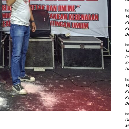
In
14
P
Ke
D
In
14
P
Ke
D
In
14
P
Ke
D
In
Ok
Ma