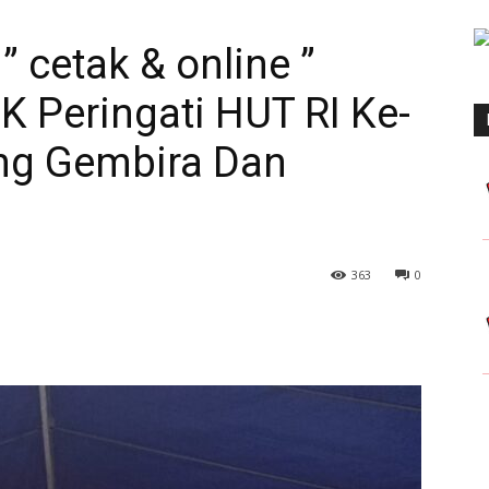
” cetak & online ”
 Peringati HUT RI Ke-
ung Gembira Dan
363
0