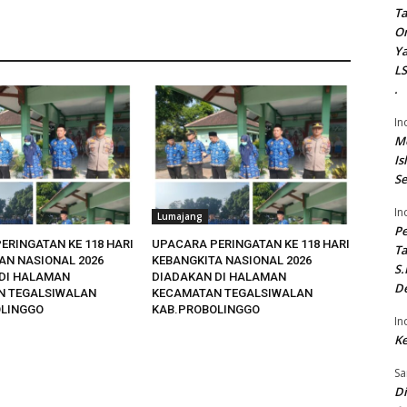
Ta
On
Ya
LS
.
In
Me
Is
Se
In
Lumajang
P
ERINGATAN KE 118 HARI
UPACARA PERINGATAN KE 118 HARI
Ta
AN NASIONAL 2026
KEBANGKITA NASIONAL 2026
S.
DI HALAMAN
DIADAKAN DI HALAMAN
De
N TEGALSIWALAN
KECAMATAN TEGALSIWALAN
OLINGGO
KAB.PROBOLINGGO
In
Ke
Sa
Di