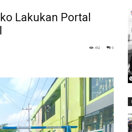
ko Lakukan Portal
l
452
0