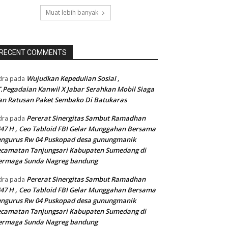
Muat lebih banyak
RECENT COMMENTS
Wujudkan Kepedulian Sosial ,
dra
pada
.Pegadaian Kanwil X Jabar Serahkan Mobil Siaga
n Ratusan Paket Sembako Di Batukaras
Pererat Sinergitas Sambut Ramadhan
dra
pada
47 H , Ceo Tabloid FBI Gelar Munggahan Bersama
engurus Rw 04 Puskopad desa gunungmanik
camatan Tanjungsari Kabupaten Sumedang di
ermaga Sunda Nagreg bandung
Pererat Sinergitas Sambut Ramadhan
dra
pada
47 H , Ceo Tabloid FBI Gelar Munggahan Bersama
engurus Rw 04 Puskopad desa gunungmanik
camatan Tanjungsari Kabupaten Sumedang di
ermaga Sunda Nagreg bandung