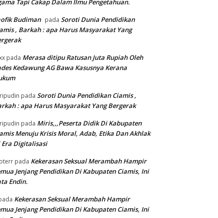
gama Tapi Cakap Dalam Ilmu Pengetahuan.
ofik Budiman
Soroti Dunia Pendidikan
pada
amis , Barkah : apa Harus Masyarakat Yang
ergerak
Merasa ditipu Ratusan Juta Rupiah Oleh
xx
pada
ades Kedawung AG Bawa Kasusnya Kerana
ukum
Soroti Dunia Pendidikan Ciamis ,
ripudin
pada
rkah : apa Harus Masyarakat Yang Bergerak
Miris,,,Peserta Didik Di Kabupaten
ripudin
pada
amis Menuju Krisis Moral, Adab, Etika Dan Akhlak
 Era Digitalisasi
Kekerasan Seksual Merambah Hampir
oterr
pada
mua Jenjang Pendidikan Di Kabupaten Ciamis, Ini
ta Endin.
Kekerasan Seksual Merambah Hampir
pada
mua Jenjang Pendidikan Di Kabupaten Ciamis, Ini