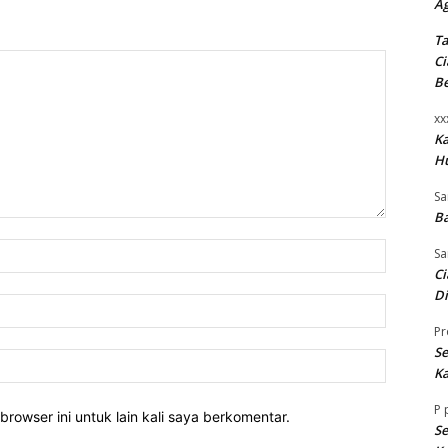
A
Ta
Ci
B
xx
K
H
Sa
Ba
Nama:*
Sa
Ci
Di
Email:*
Pr
Se
Website:
Ka
P
rowser ini untuk lain kali saya berkomentar.
Se