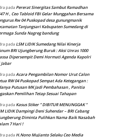
Pererat Sinergitas Sambut Ramadhan
dra
pada
47 H , Ceo Tabloid FBI Gelar Munggahan Bersama
engurus Rw 04 Puskopad desa gunungmanik
camatan Tanjungsari Kabupaten Sumedang di
ermaga Sunda Nagreg bandung
LSM LIDIK Sumedang Nilai Kinerja
dra
pada
num BRI Ujungberung Buruk : Aksi Unras 1000
ssa Dipersempit Demi Hormati Agenda Kapolri
 Jabar
Acara Pengambilan Nomor Urut Calon
dra
pada
tua RW 04 Puskopad Sempat Ada Ketegangan :
anya Putusan MK Jadi Pembahasan , Panitia
gaskan Pemilihan Tetap Sesuai Tahapan
Kasus Stiker ” DIBITUR MENUNGGAK ”
dra
pada
M LIDIK Dampingi Deni Suhendar – BRI Cabang
jungberung Diminta Pulihkan Nama Baik Nasabah
lam 7 Hari !
H.Nono Mujianto Selaku Ceo Media
dra
pada