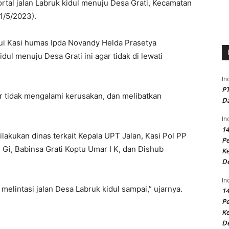
l jalan Labruk kidul menuju Desa Grati, Kecamatan
1/5/2023).
i Kasi humas Ipda Novandy Helda Prasetya
ul menuju Desa Grati ini agar tidak di lewati
In
PT
ar tidak mengalami kerusakan, dan melibatkan
Da
In
14
lakukan dinas terkait Kepala UPT Jalan, Kasi Pol PP
P
Gi, Babinsa Grati Koptu Umar I K, dan Dishub
Ke
D
In
melintasi jalan Desa Labruk kidul sampai,” ujarnya.
14
P
Ke
D