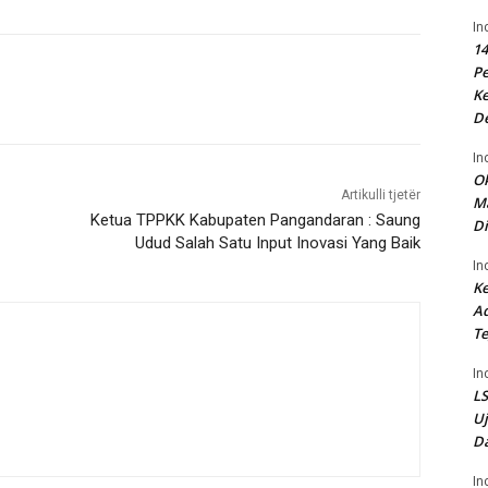
In
14
P
Ke
D
In
Ok
Artikulli tjetër
Ma
Ketua TPPKK Kabupaten Pangandaran : Saung
Di
Udud Salah Satu Input Inovasi Yang Baik
In
Ke
Ad
Te
In
LS
U
Da
In