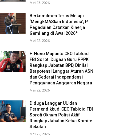
Mei 23, 2026
Berkomitmen Terus Melaju
‘MengEMASkan Indonesia’, PT
Pegadaian Catatkan Kinerja
Gemilang di Awal 2026*
Mei 22, 2026
H.Nono Mujianto CEO Tabloid
FBI Soroti Dugaan Guru PPPK
Rangkap Jabatan BPD, Dinilai
Berpotensi Langgar Aturan ASN
dan Cederai Independensi
Penggunaan Anggaran Negara
Mei 22, 2026
Diduga Langgar UU dan
Permendikbud, CEO Tabloid FBI
Soroti Oknum Polisi Aktif
Rangkap Jabatan Ketua Komite
Sekolah
Mei 22, 2026