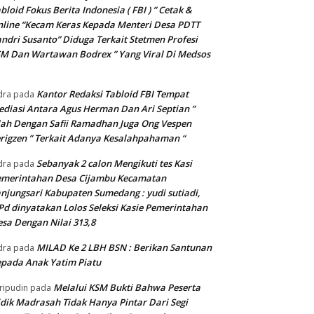
bloid Fokus Berita Indonesia ( FBI ) ” Cetak &
line “Kecam Keras Kepada Menteri Desa PDTT
ndri Susanto” Diduga Terkait Stetmen Profesi
M Dan Wartawan Bodrex ” Yang Viral Di Medsos
Kantor Redaksi Tabloid FBI Tempat
dra
pada
diasi Antara Agus Herman Dan Ari Septian ”
lah Dengan Safii Ramadhan Juga Ong Vespen
rigzen ” Terkait Adanya Kesalahpahaman “
Sebanyak 2 calon Mengikuti tes Kasi
dra
pada
emerintahan Desa Cijambu Kecamatan
njungsari Kabupaten Sumedang : yudi sutiadi,
Pd dinyatakan Lolos Seleksi Kasie Pemerintahan
sa Dengan Nilai 313,8
MILAD Ke 2 LBH BSN : Berikan Santunan
dra
pada
pada Anak Yatim Piatu
Melalui KSM Bukti Bahwa Peserta
ripudin
pada
dik Madrasah Tidak Hanya Pintar Dari Segi