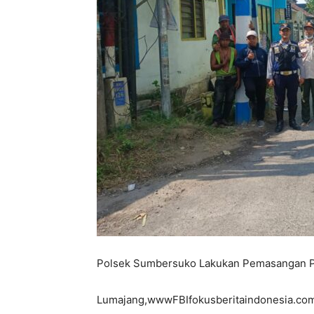
Polsek Sumbersuko Lakukan Pemasangan Por
Lumajang,wwwFBIfokusberitaindonesia.com