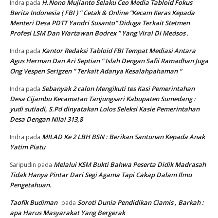
H.Nono Mujianto Selaku Ceo Media Tabloid Fokus
Indra
pada
Berita Indonesia ( FBI ) ” Cetak & Online “Kecam Keras Kepada
Menteri Desa PDTT Yandri Susanto” Diduga Terkait Stetmen
Profesi LSM Dan Wartawan Bodrex ” Yang Viral Di Medsos .
Kantor Redaksi Tabloid FBI Tempat Mediasi Antara
Indra
pada
Agus Herman Dan Ari Septian ” Islah Dengan Safii Ramadhan Juga
Ong Vespen Serigzen ” Terkait Adanya Kesalahpahaman “
Sebanyak 2 calon Mengikuti tes Kasi Pemerintahan
Indra
pada
Desa Cijambu Kecamatan Tanjungsari Kabupaten Sumedang :
yudi sutiadi, S.Pd dinyatakan Lolos Seleksi Kasie Pemerintahan
Desa Dengan Nilai 313,8
MILAD Ke 2 LBH BSN : Berikan Santunan Kepada Anak
Indra
pada
Yatim Piatu
Melalui KSM Bukti Bahwa Peserta Didik Madrasah
Saripudin
pada
Tidak Hanya Pintar Dari Segi Agama Tapi Cakap Dalam Ilmu
Pengetahuan.
Taofik Budiman
Soroti Dunia Pendidikan Ciamis , Barkah :
pada
apa Harus Masyarakat Yang Bergerak