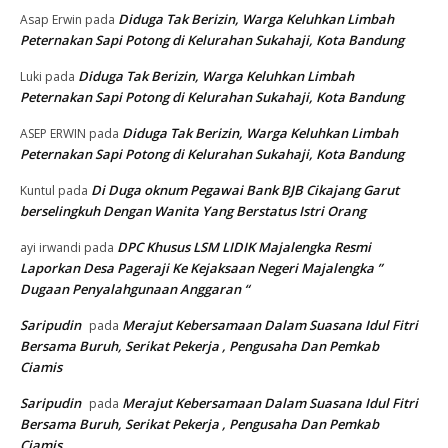
Diduga Tak Berizin, Warga Keluhkan Limbah
Asap Erwin
pada
Peternakan Sapi Potong di Kelurahan Sukahaji, Kota Bandung
Diduga Tak Berizin, Warga Keluhkan Limbah
Luki
pada
Peternakan Sapi Potong di Kelurahan Sukahaji, Kota Bandung
Diduga Tak Berizin, Warga Keluhkan Limbah
ASEP ERWIN
pada
Peternakan Sapi Potong di Kelurahan Sukahaji, Kota Bandung
Di Duga oknum Pegawai Bank BJB Cikajang Garut
Kuntul
pada
berselingkuh Dengan Wanita Yang Berstatus Istri Orang
DPC Khusus LSM LIDIK Majalengka Resmi
ayi irwandi
pada
Laporkan Desa Pageraji Ke Kejaksaan Negeri Majalengka ”
Dugaan Penyalahgunaan Anggaran “
Saripudin
Merajut Kebersamaan Dalam Suasana Idul Fitri
pada
Bersama Buruh, Serikat Pekerja , Pengusaha Dan Pemkab
Ciamis
Saripudin
Merajut Kebersamaan Dalam Suasana Idul Fitri
pada
Bersama Buruh, Serikat Pekerja , Pengusaha Dan Pemkab
Ciamis