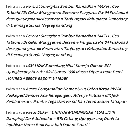
Pererat Sinergitas Sambut Ramadhan 1447 H , Ceo
Indra
pada
Tabloid FBI Gelar Munggahan Bersama Pengurus Rw 04 Puskopad
desa gunungmanik Kecamatan Tanjungsari Kabupaten Sumedang
di Dermaga Sunda Nagreg bandung
Pererat Sinergitas Sambut Ramadhan 1447 H , Ceo
Indra
pada
Tabloid FBI Gelar Munggahan Bersama Pengurus Rw 04 Puskopad
desa gunungmanik Kecamatan Tanjungsari Kabupaten Sumedang
di Dermaga Sunda Nagreg bandung
LSM LIDIK Sumedang Nilai Kinerja Oknum BRI
Indra
pada
Ujungberung Buruk : Aksi Unras 1000 Massa Dipersempit Demi
Hormati Agenda Kapolri Di Jabar
Acara Pengambilan Nomor Urut Calon Ketua RW 04
Indra
pada
Puskopad Sempat Ada Ketegangan : Adanya Putusan MK Jadi
Pembahasan , Panitia Tegaskan Pemilihan Tetap Sesuai Tahapan
Kasus Stiker ” DIBITUR MENUNGGAK ” LSM LIDIK
Indra
pada
Dampingi Deni Suhendar – BRI Cabang Ujungberung Diminta
Pulihkan Nama Baik Nasabah Dalam 7 Hari !