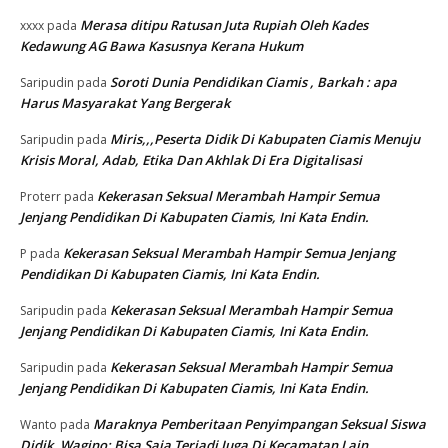
Merasa ditipu Ratusan Juta Rupiah Oleh Kades
xxxx
pada
Kedawung AG Bawa Kasusnya Kerana Hukum
Soroti Dunia Pendidikan Ciamis , Barkah : apa
Saripudin
pada
Harus Masyarakat Yang Bergerak
Miris,,,Peserta Didik Di Kabupaten Ciamis Menuju
Saripudin
pada
Krisis Moral, Adab, Etika Dan Akhlak Di Era Digitalisasi
Kekerasan Seksual Merambah Hampir Semua
Proterr
pada
Jenjang Pendidikan Di Kabupaten Ciamis, Ini Kata Endin.
Kekerasan Seksual Merambah Hampir Semua Jenjang
P
pada
Pendidikan Di Kabupaten Ciamis, Ini Kata Endin.
Kekerasan Seksual Merambah Hampir Semua
Saripudin
pada
Jenjang Pendidikan Di Kabupaten Ciamis, Ini Kata Endin.
Kekerasan Seksual Merambah Hampir Semua
Saripudin
pada
Jenjang Pendidikan Di Kabupaten Ciamis, Ini Kata Endin.
Maraknya Pemberitaan Penyimpangan Seksual Siswa
Wanto
pada
Didik, Wagino: Bisa Saja Terjadi Juga Di Kecamatan Lain