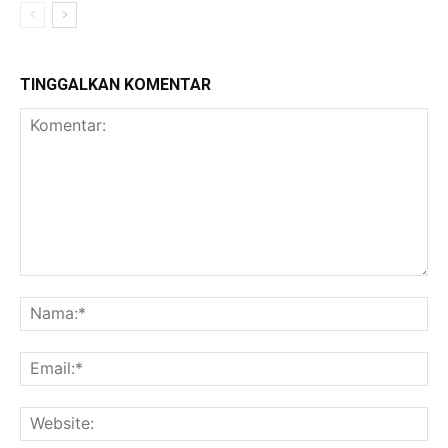
TINGGALKAN KOMENTAR
Komentar:
Na
Ema
Web