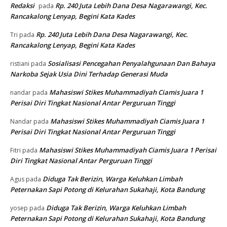
Redaksi
Rp. 240 Juta Lebih Dana Desa Nagarawangi, Kec.
pada
Rancakalong Lenyap, Begini Kata Kades
Rp. 240 Juta Lebih Dana Desa Nagarawangi, Kec.
Tri
pada
Rancakalong Lenyap, Begini Kata Kades
Sosialisasi Pencegahan Penyalahgunaan Dan Bahaya
ristiani
pada
Narkoba Sejak Usia Dini Terhadap Generasi Muda
Mahasiswi Stikes Muhammadiyah Ciamis Juara 1
nandar
pada
Perisai Diri Tingkat Nasional Antar Perguruan Tinggi
Mahasiswi Stikes Muhammadiyah Ciamis Juara 1
Nandar
pada
Perisai Diri Tingkat Nasional Antar Perguruan Tinggi
Mahasiswi Stikes Muhammadiyah Ciamis Juara 1 Perisai
Fitri
pada
Diri Tingkat Nasional Antar Perguruan Tinggi
Diduga Tak Berizin, Warga Keluhkan Limbah
Agus
pada
Peternakan Sapi Potong di Kelurahan Sukahaji, Kota Bandung
Diduga Tak Berizin, Warga Keluhkan Limbah
yosep
pada
Peternakan Sapi Potong di Kelurahan Sukahaji, Kota Bandung