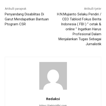
Artikulli paraprak
Artikulli tjetër
Penyandang Disabilitas Di
H.N.Mujianto Selaku Pendiri /
Garut Mendapatkan Bantuan
CEO Tabloid Fokus Berita
Ptogram CSR
Indonesia ( FBI ) ” cetak &
online ” Ingatkan Harus
Profesional Dalam
Menjalankan Tugas Sebagai
Jurnalistik
Redaksi
https://tabloidfbi.com