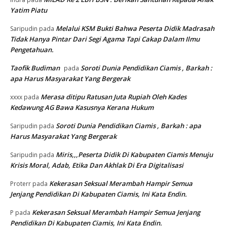
Yatim Piatu
Melalui KSM Bukti Bahwa Peserta Didik Madrasah
Saripudin
pada
Tidak Hanya Pintar Dari Segi Agama Tapi Cakap Dalam Ilmu
Pengetahuan.
Taofik Budiman
Soroti Dunia Pendidikan Ciamis , Barkah :
pada
apa Harus Masyarakat Yang Bergerak
Merasa ditipu Ratusan Juta Rupiah Oleh Kades
xxxx
pada
Kedawung AG Bawa Kasusnya Kerana Hukum
Soroti Dunia Pendidikan Ciamis , Barkah : apa
Saripudin
pada
Harus Masyarakat Yang Bergerak
Miris,,,Peserta Didik Di Kabupaten Ciamis Menuju
Saripudin
pada
Krisis Moral, Adab, Etika Dan Akhlak Di Era Digitalisasi
Kekerasan Seksual Merambah Hampir Semua
Proterr
pada
Jenjang Pendidikan Di Kabupaten Ciamis, Ini Kata Endin.
Kekerasan Seksual Merambah Hampir Semua Jenjang
P
pada
Pendidikan Di Kabupaten Ciamis, Ini Kata Endin.