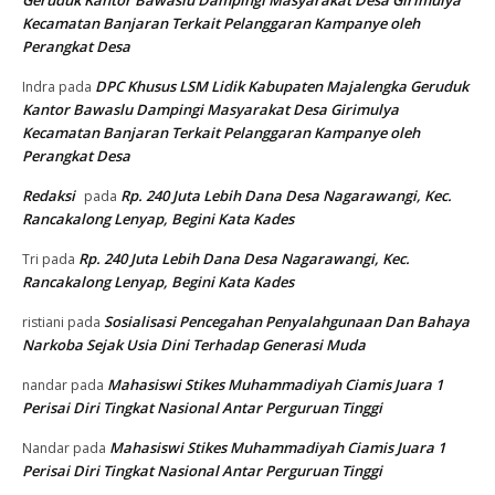
Kecamatan Banjaran Terkait Pelanggaran Kampanye oleh
Perangkat Desa
DPC Khusus LSM Lidik Kabupaten Majalengka Geruduk
Indra
pada
Kantor Bawaslu Dampingi Masyarakat Desa Girimulya
Kecamatan Banjaran Terkait Pelanggaran Kampanye oleh
Perangkat Desa
Redaksi
Rp. 240 Juta Lebih Dana Desa Nagarawangi, Kec.
pada
Rancakalong Lenyap, Begini Kata Kades
Rp. 240 Juta Lebih Dana Desa Nagarawangi, Kec.
Tri
pada
Rancakalong Lenyap, Begini Kata Kades
Sosialisasi Pencegahan Penyalahgunaan Dan Bahaya
ristiani
pada
Narkoba Sejak Usia Dini Terhadap Generasi Muda
Mahasiswi Stikes Muhammadiyah Ciamis Juara 1
nandar
pada
Perisai Diri Tingkat Nasional Antar Perguruan Tinggi
Mahasiswi Stikes Muhammadiyah Ciamis Juara 1
Nandar
pada
Perisai Diri Tingkat Nasional Antar Perguruan Tinggi