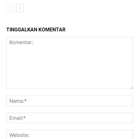
TINGGALKAN KOMENTAR
Komentar:
Na
Ema
Web