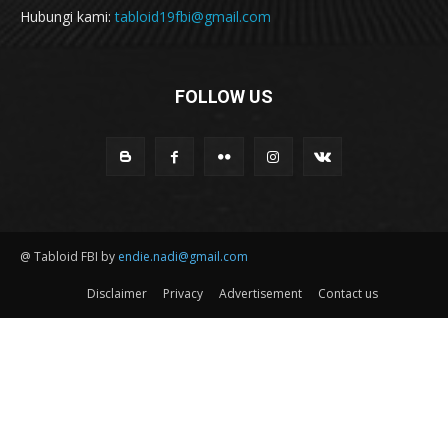
Hubungi kami:
tabloid19fbi@gmail.com
FOLLOW US
@ Tabloid FBI by
endie.nadi@gmail.com
Disclaimer
Privacy
Advertisement
Contact us