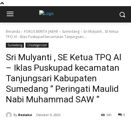
Beranda
FOKUS BERITA JABAR
Sumedang
Sri Mulyanti , SE Ketua
TPQ Al - Iklas Puskupad kecamatan Tanjungsari...
Sumedang
Uncategorized
Sri Mulyanti , SE Ketua TPQ Al
– Iklas Puskupad kecamatan
Tanjungsari Kabupaten
Sumedang ” Peringati Maulid
Nabi Muhammad SAW “
By
Redaksi
Oktober 9, 2023
541
0