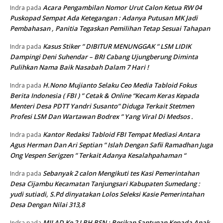
Acara Pengambilan Nomor Urut Calon Ketua RW 04
Indra
pada
Puskopad Sempat Ada Ketegangan : Adanya Putusan MK Jadi
Pembahasan , Panitia Tegaskan Pemilihan Tetap Sesuai Tahapan
Kasus Stiker ” DIBITUR MENUNGGAK ” LSM LIDIK
Indra
pada
Dampingi Deni Suhendar – BRI Cabang Ujungberung Diminta
Pulihkan Nama Baik Nasabah Dalam 7 Hari !
H.Nono Mujianto Selaku Ceo Media Tabloid Fokus
Indra
pada
Berita Indonesia ( FBI ) ” Cetak & Online “Kecam Keras Kepada
Menteri Desa PDTT Yandri Susanto” Diduga Terkait Stetmen
Profesi LSM Dan Wartawan Bodrex ” Yang Viral Di Medsos .
Kantor Redaksi Tabloid FBI Tempat Mediasi Antara
Indra
pada
Agus Herman Dan Ari Septian ” Islah Dengan Safii Ramadhan Juga
Ong Vespen Serigzen ” Terkait Adanya Kesalahpahaman “
Sebanyak 2 calon Mengikuti tes Kasi Pemerintahan
Indra
pada
Desa Cijambu Kecamatan Tanjungsari Kabupaten Sumedang :
yudi sutiadi, S.Pd dinyatakan Lolos Seleksi Kasie Pemerintahan
Desa Dengan Nilai 313,8
MILAD Ke 2 LBH BSN : Berikan Santunan Kepada Anak
Indra
pada