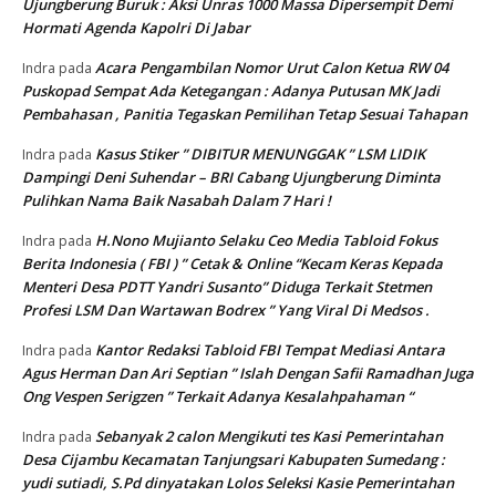
Ujungberung Buruk : Aksi Unras 1000 Massa Dipersempit Demi
Hormati Agenda Kapolri Di Jabar
Acara Pengambilan Nomor Urut Calon Ketua RW 04
Indra
pada
Puskopad Sempat Ada Ketegangan : Adanya Putusan MK Jadi
Pembahasan , Panitia Tegaskan Pemilihan Tetap Sesuai Tahapan
Kasus Stiker ” DIBITUR MENUNGGAK ” LSM LIDIK
Indra
pada
Dampingi Deni Suhendar – BRI Cabang Ujungberung Diminta
Pulihkan Nama Baik Nasabah Dalam 7 Hari !
H.Nono Mujianto Selaku Ceo Media Tabloid Fokus
Indra
pada
Berita Indonesia ( FBI ) ” Cetak & Online “Kecam Keras Kepada
Menteri Desa PDTT Yandri Susanto” Diduga Terkait Stetmen
Profesi LSM Dan Wartawan Bodrex ” Yang Viral Di Medsos .
Kantor Redaksi Tabloid FBI Tempat Mediasi Antara
Indra
pada
Agus Herman Dan Ari Septian ” Islah Dengan Safii Ramadhan Juga
Ong Vespen Serigzen ” Terkait Adanya Kesalahpahaman “
Sebanyak 2 calon Mengikuti tes Kasi Pemerintahan
Indra
pada
Desa Cijambu Kecamatan Tanjungsari Kabupaten Sumedang :
yudi sutiadi, S.Pd dinyatakan Lolos Seleksi Kasie Pemerintahan