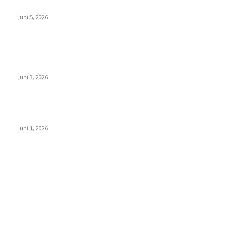
Sinergi untuk Keberhasilan Pegadaian Timor Leste
Juni 5, 2026
Ketua Komite SMAN 1 Kepanjen Kunjungi Kampus IPDN
Jatinangor, Perkuat Silaturahmi dan Studi Banding
Pendidikan
Juni 3, 2026
H.Nono Mujianto: Hari Lahir Pancasila Momentum Perkuat
Perdamaian dan Semangat Menuju Indonesia Emas 2045
Juni 1, 2026
POPULAR CATEGORY
Ciamis
574
Sumedang
420
Lumajang
272
FOKUS BERITA JABAR
204
Pangandaran
197