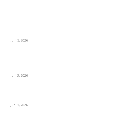
EDITOR PICKS
Dukung Ekspansi Internasional, Pegadaian Jabar Perkuat
Sinergi untuk Keberhasilan Pegadaian Timor Leste
Juni 5, 2026
Ketua Komite SMAN 1 Kepanjen Kunjungi Kampus IPDN
Jatinangor, Perkuat Silaturahmi dan Studi Banding
Pendidikan
Juni 3, 2026
H.Nono Mujianto: Hari Lahir Pancasila Momentum Perkuat
Perdamaian dan Semangat Menuju Indonesia Emas 2045
Juni 1, 2026
POPULAR POSTS
Dukung Ekspansi Internasional, Pegadaian Jabar Perkuat