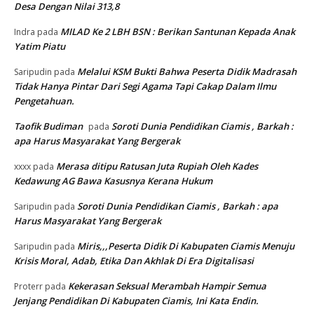
Desa Dengan Nilai 313,8
MILAD Ke 2 LBH BSN : Berikan Santunan Kepada Anak
Indra
pada
Yatim Piatu
Melalui KSM Bukti Bahwa Peserta Didik Madrasah
Saripudin
pada
Tidak Hanya Pintar Dari Segi Agama Tapi Cakap Dalam Ilmu
Pengetahuan.
Taofik Budiman
Soroti Dunia Pendidikan Ciamis , Barkah :
pada
apa Harus Masyarakat Yang Bergerak
Merasa ditipu Ratusan Juta Rupiah Oleh Kades
xxxx
pada
Kedawung AG Bawa Kasusnya Kerana Hukum
Soroti Dunia Pendidikan Ciamis , Barkah : apa
Saripudin
pada
Harus Masyarakat Yang Bergerak
Miris,,,Peserta Didik Di Kabupaten Ciamis Menuju
Saripudin
pada
Krisis Moral, Adab, Etika Dan Akhlak Di Era Digitalisasi
Kekerasan Seksual Merambah Hampir Semua
Proterr
pada
Jenjang Pendidikan Di Kabupaten Ciamis, Ini Kata Endin.