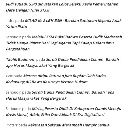
yudi sutiadi, S.Pd dinyatakan Lolos Seleksi Kasie Pemerintahan
Desa Dengan Nilai 313,8
MILAD Ke 2 LBH BSN : Berikan Santunan Kepada Anak
Indra
pada
Yatim Piatu
Melalui KSM Bukti Bahwa Peserta Didik Madrasah
Saripudin
pada
Tidak Hanya Pintar Dari Segi Agama Tapi Cakap Dalam Ilmu
Pengetahuan.
Taofik Budiman
Soroti Dunia Pendidikan Ciamis , Barkah :
pada
apa Harus Masyarakat Yang Bergerak
Merasa ditipu Ratusan Juta Rupiah Oleh Kades
xxxx
pada
Kedawung AG Bawa Kasusnya Kerana Hukum
Soroti Dunia Pendidikan Ciamis , Barkah : apa
Saripudin
pada
Harus Masyarakat Yang Bergerak
Miris,,,Peserta Didik Di Kabupaten Ciamis Menuju
Saripudin
pada
Krisis Moral, Adab, Etika Dan Akhlak Di Era Digitalisasi
Kekerasan Seksual Merambah Hampir Semua
Proterr
pada