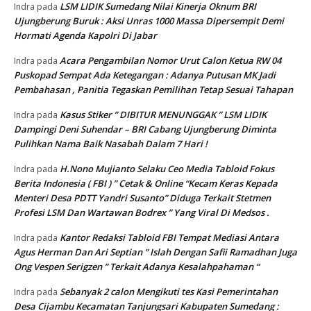
LSM LIDIK Sumedang Nilai Kinerja Oknum BRI
Indra
pada
Ujungberung Buruk : Aksi Unras 1000 Massa Dipersempit Demi
Hormati Agenda Kapolri Di Jabar
Acara Pengambilan Nomor Urut Calon Ketua RW 04
Indra
pada
Puskopad Sempat Ada Ketegangan : Adanya Putusan MK Jadi
Pembahasan , Panitia Tegaskan Pemilihan Tetap Sesuai Tahapan
Kasus Stiker ” DIBITUR MENUNGGAK ” LSM LIDIK
Indra
pada
Dampingi Deni Suhendar – BRI Cabang Ujungberung Diminta
Pulihkan Nama Baik Nasabah Dalam 7 Hari !
H.Nono Mujianto Selaku Ceo Media Tabloid Fokus
Indra
pada
Berita Indonesia ( FBI ) ” Cetak & Online “Kecam Keras Kepada
Menteri Desa PDTT Yandri Susanto” Diduga Terkait Stetmen
Profesi LSM Dan Wartawan Bodrex ” Yang Viral Di Medsos .
Kantor Redaksi Tabloid FBI Tempat Mediasi Antara
Indra
pada
Agus Herman Dan Ari Septian ” Islah Dengan Safii Ramadhan Juga
Ong Vespen Serigzen ” Terkait Adanya Kesalahpahaman “
Sebanyak 2 calon Mengikuti tes Kasi Pemerintahan
Indra
pada
Desa Cijambu Kecamatan Tanjungsari Kabupaten Sumedang :