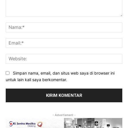
Komentar:
Na
Ema
Web
Simpan nama, email, dan situs web saya di browser ini
untuk lain kali saya berkomentar.
- Advertisment -