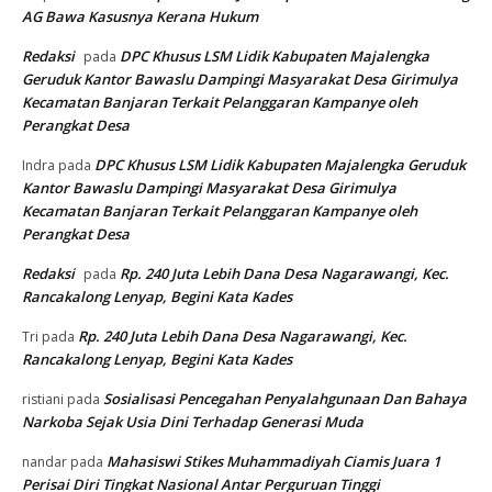
AG Bawa Kasusnya Kerana Hukum
Redaksi
DPC Khusus LSM Lidik Kabupaten Majalengka
pada
Geruduk Kantor Bawaslu Dampingi Masyarakat Desa Girimulya
Kecamatan Banjaran Terkait Pelanggaran Kampanye oleh
Perangkat Desa
DPC Khusus LSM Lidik Kabupaten Majalengka Geruduk
Indra
pada
Kantor Bawaslu Dampingi Masyarakat Desa Girimulya
Kecamatan Banjaran Terkait Pelanggaran Kampanye oleh
Perangkat Desa
Redaksi
Rp. 240 Juta Lebih Dana Desa Nagarawangi, Kec.
pada
Rancakalong Lenyap, Begini Kata Kades
Rp. 240 Juta Lebih Dana Desa Nagarawangi, Kec.
Tri
pada
Rancakalong Lenyap, Begini Kata Kades
Sosialisasi Pencegahan Penyalahgunaan Dan Bahaya
ristiani
pada
Narkoba Sejak Usia Dini Terhadap Generasi Muda
Mahasiswi Stikes Muhammadiyah Ciamis Juara 1
nandar
pada
Perisai Diri Tingkat Nasional Antar Perguruan Tinggi