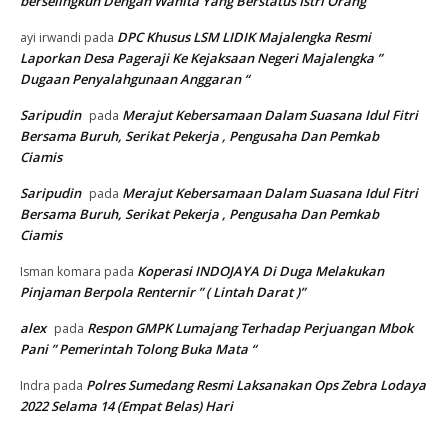
berselingkuh Dengan Wanita Yang Berstatus Istri Orang
DPC Khusus LSM LIDIK Majalengka Resmi
ayi irwandi
pada
Laporkan Desa Pageraji Ke Kejaksaan Negeri Majalengka ”
Dugaan Penyalahgunaan Anggaran “
Saripudin
Merajut Kebersamaan Dalam Suasana Idul Fitri
pada
Bersama Buruh, Serikat Pekerja , Pengusaha Dan Pemkab
Ciamis
Saripudin
Merajut Kebersamaan Dalam Suasana Idul Fitri
pada
Bersama Buruh, Serikat Pekerja , Pengusaha Dan Pemkab
Ciamis
Koperasi INDOJAYA Di Duga Melakukan
Isman komara
pada
Pinjaman Berpola Renternir ” ( Lintah Darat )”
alex
Respon GMPK Lumajang Terhadap Perjuangan Mbok
pada
Pani ” Pemerintah Tolong Buka Mata “
Polres Sumedang Resmi Laksanakan Ops Zebra Lodaya
Indra
pada
2022 Selama 14 (Empat Belas) Hari