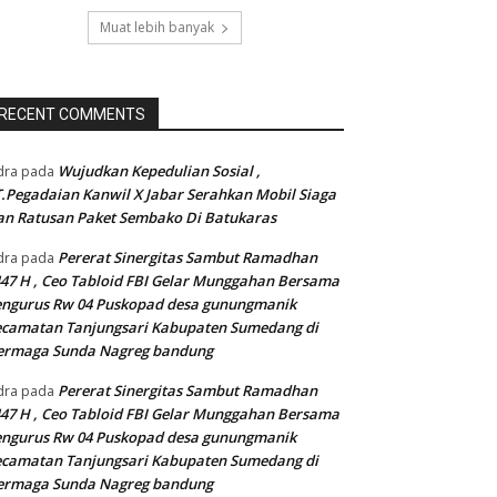
Muat lebih banyak
RECENT COMMENTS
Wujudkan Kepedulian Sosial ,
dra
pada
.Pegadaian Kanwil X Jabar Serahkan Mobil Siaga
n Ratusan Paket Sembako Di Batukaras
Pererat Sinergitas Sambut Ramadhan
dra
pada
47 H , Ceo Tabloid FBI Gelar Munggahan Bersama
engurus Rw 04 Puskopad desa gunungmanik
camatan Tanjungsari Kabupaten Sumedang di
ermaga Sunda Nagreg bandung
Pererat Sinergitas Sambut Ramadhan
dra
pada
47 H , Ceo Tabloid FBI Gelar Munggahan Bersama
engurus Rw 04 Puskopad desa gunungmanik
camatan Tanjungsari Kabupaten Sumedang di
ermaga Sunda Nagreg bandung