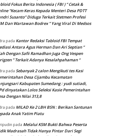
bloid Fokus Berita Indonesia ( FBI ) ” Cetak &
line “Kecam Keras Kepada Menteri Desa PDTT
ndri Susanto” Diduga Terkait Stetmen Profesi
M Dan Wartawan Bodrex ” Yang Viral Di Medsos
Kantor Redaksi Tabloid FBI Tempat
dra
pada
diasi Antara Agus Herman Dan Ari Septian ”
lah Dengan Safii Ramadhan Juga Ong Vespen
rigzen ” Terkait Adanya Kesalahpahaman “
Sebanyak 2 calon Mengikuti tes Kasi
dra
pada
emerintahan Desa Cijambu Kecamatan
njungsari Kabupaten Sumedang : yudi sutiadi,
Pd dinyatakan Lolos Seleksi Kasie Pemerintahan
sa Dengan Nilai 313,8
MILAD Ke 2 LBH BSN : Berikan Santunan
dra
pada
pada Anak Yatim Piatu
Melalui KSM Bukti Bahwa Peserta
ripudin
pada
dik Madrasah Tidak Hanya Pintar Dari Segi