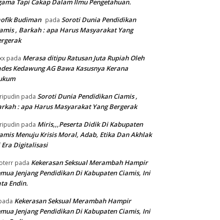
gama Tapi Cakap Dalam Ilmu Pengetahuan.
ofik Budiman
Soroti Dunia Pendidikan
pada
amis , Barkah : apa Harus Masyarakat Yang
ergerak
Merasa ditipu Ratusan Juta Rupiah Oleh
xx
pada
ades Kedawung AG Bawa Kasusnya Kerana
ukum
Soroti Dunia Pendidikan Ciamis ,
ripudin
pada
rkah : apa Harus Masyarakat Yang Bergerak
Miris,,,Peserta Didik Di Kabupaten
ripudin
pada
amis Menuju Krisis Moral, Adab, Etika Dan Akhlak
 Era Digitalisasi
Kekerasan Seksual Merambah Hampir
oterr
pada
mua Jenjang Pendidikan Di Kabupaten Ciamis, Ini
ta Endin.
Kekerasan Seksual Merambah Hampir
pada
mua Jenjang Pendidikan Di Kabupaten Ciamis, Ini