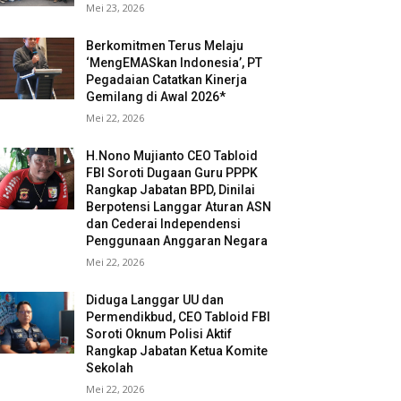
Mei 23, 2026
Berkomitmen Terus Melaju
‘MengEMASkan Indonesia’, PT
Pegadaian Catatkan Kinerja
Gemilang di Awal 2026*
Mei 22, 2026
H.Nono Mujianto CEO Tabloid
FBI Soroti Dugaan Guru PPPK
Rangkap Jabatan BPD, Dinilai
Berpotensi Langgar Aturan ASN
dan Cederai Independensi
Penggunaan Anggaran Negara
Mei 22, 2026
Diduga Langgar UU dan
Permendikbud, CEO Tabloid FBI
Soroti Oknum Polisi Aktif
Rangkap Jabatan Ketua Komite
Sekolah
Mei 22, 2026