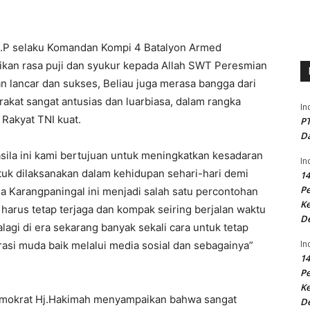
.I.P selaku Komandan Kompi 4 Batalyon Armed
kan rasa puji dan syukur kepada Allah SWT Peresmian
n lancar dan sukses, Beliau juga merasa bangga dari
rakat sangat antusias dan luarbiasa, dalam rangka
In
Rakyat TNI kuat.
PT
Da
la ini kami bertujuan untuk meningkatkan kesadaran
In
tuk dilaksanakan dalam kehidupan sehari-hari demi
14
P
 Karangpaningal ini menjadi salah satu percontohan
Ke
 harus tetap terjaga dan kompak seiring berjalan waktu
D
lagi di era sekarang banyak sekali cara untuk tetap
In
rasi muda baik melalui media sosial dan sebagainya”
14
P
Ke
emokrat Hj.Hakimah menyampaikan bahwa sangat
D