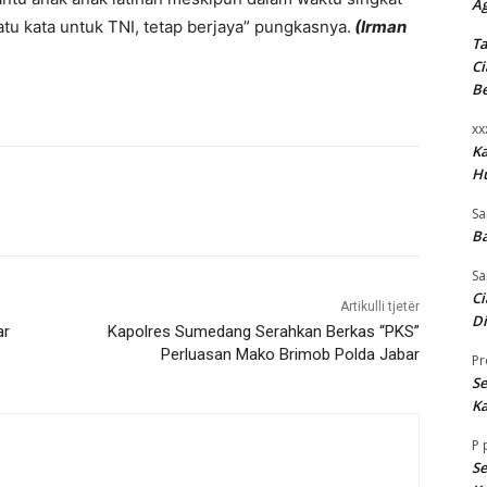
A
u kata untuk TNI, tetap berjaya” pungkasnya.
(Irman
Ta
Ci
B
xx
K
H
Sa
Ba
Sa
Ci
Artikulli tjetër
Di
ar
Kapolres Sumedang Serahkan Berkas “PKS”
Perluasan Mako Brimob Polda Jabar
Pr
Se
Ka
P
Se