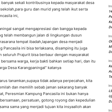
g banyak sekali kontribusinya kepada masyarakat desa
In
sekolah,para guru dan murid yang telah ikut serta
14
asila ini,
P
Ke
D
ningal sangat mengapresiasi dan bangga kepada
ang telah membangun jalan di lingkungan dusun
In
Ok
asarana tempat ibadah,lapangan desa menjadi
Ma
Pancasila ini bisa terlaksana, disamping itu juga
Di
seluruh Prajurit bisa berbaur dengan masyarakat
ersama warga, kerja bakti bahkan setiap hari, dan itu
In
Ke
rga Desa Karangpaningal” katanya
Ad
Te
a harus tanamkan,supaya tidak adanya perpecahan, kita
In
memilah dan memilih sebab jaman sekarang banyak
LS
kat, Peresmian Kampung Pancasila ini bukan hanya
U
kebersamaan, persatuan, gotong royong dan kepedulian
Da
ersama sama yang menjadi tujuan kita insyaalloh akan
In