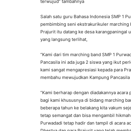
terwujud” tambahnya
Salah satu guru Bahasa Indonesia SMP 1 Pur
pembimbing seni ekstrakurikuler marching 
Prajurit itu datang ke desa karangpaningal
yang langsung terlihat,
“Kami dari tim marching band SMP 1 Purwa
Pancasila ini ada juga 2 siswa yang ikut pe
kami sangat mengapresiasi kepada para Pra
membahu mewujudkan Kampung Pancasila i
“Kami berharap dengan diadakannya acara p
bagi kami khususnya di bidang marching band
beberapa tahun ke belakang kita vakum sej
tetap semangat dan bisa mengambil hikmah 
Purwadadi tetap hadir dan tampil di acara 
Dhestya dan para Prajurit yang telah memb