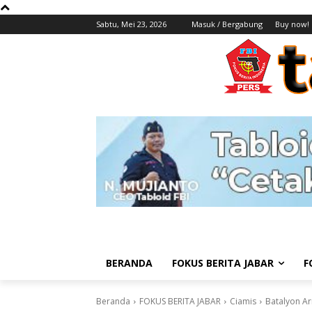
Sabtu, Mei 23, 2026
Masuk / Bergabung
Buy now!
BERANDA
FOKUS BERITA JABAR
F
Beranda
FOKUS BERITA JABAR
Ciamis
Batalyon Ar