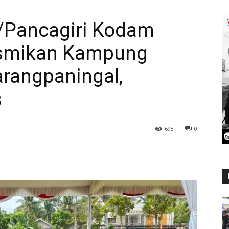
/Pancagiri Kodam
resmikan Kampung
arangpaningal,
s
698
0