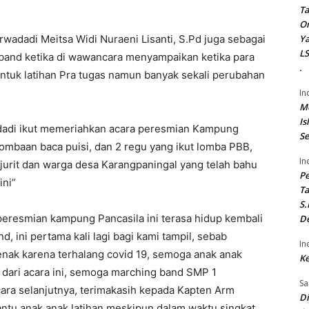
Ta
On
wadadi Meitsa Widi Nuraeni Lisanti, S.Pd juga sebagai
Ya
LS
band ketika di wawancara menyampaikan ketika para
.
 untuk latihan Pra tugas namun banyak sekali perubahan
In
Me
Is
dadi ikut memeriahkan acara peresmian Kampung
Se
rlombaan baca puisi, dan 2 regu yang ikut lomba PBB,
In
jurit dan warga desa Karangpaningal yang telah bahu
P
ni”
Ta
S.
eresmian kampung Pancasila ini terasa hidup kembali
De
, ini pertama kali lagi bagi kami tampil, sebab
In
enak karena terhalang covid 19, semoga anak anak
Ke
dari acara ini, semoga marching band SMP 1
Sa
acara selanjutnya, terimakasih kepada Kapten Arm
Di
antu anak anak latihan meskipun dalam waktu singkat