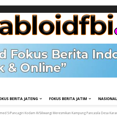
OKUS BERITA JATENG
FOKUS BERITA JATIM
NASIONA
med 5/Pancagiri Kodam III/Siliwangi Meresmikan Kampung Pancasila Desa Kara