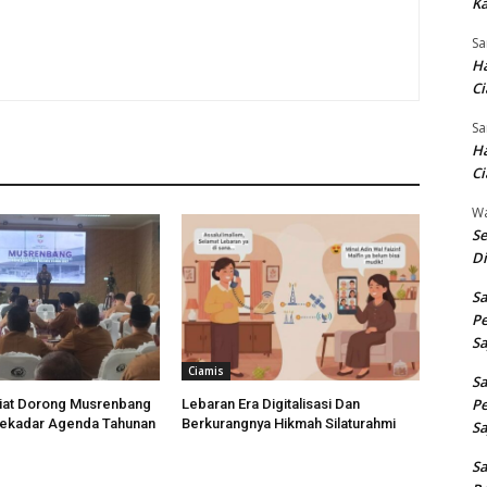
Ka
Sa
Ha
Ci
Sa
Ha
Ci
W
Se
Di
Sa
Pe
Sa
Ciamis
Sa
Pe
diat Dorong Musrenbang
Lebaran Era Digitalisasi Dan
Sekadar Agenda Tahunan
Berkurangnya Hikmah Silaturahmi
Sa
Sa