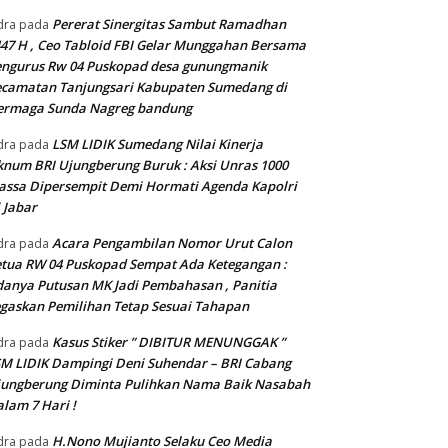
Pererat Sinergitas Sambut Ramadhan
dra
pada
47 H , Ceo Tabloid FBI Gelar Munggahan Bersama
engurus Rw 04 Puskopad desa gunungmanik
camatan Tanjungsari Kabupaten Sumedang di
ermaga Sunda Nagreg bandung
LSM LIDIK Sumedang Nilai Kinerja
dra
pada
num BRI Ujungberung Buruk : Aksi Unras 1000
ssa Dipersempit Demi Hormati Agenda Kapolri
 Jabar
Acara Pengambilan Nomor Urut Calon
dra
pada
tua RW 04 Puskopad Sempat Ada Ketegangan :
anya Putusan MK Jadi Pembahasan , Panitia
gaskan Pemilihan Tetap Sesuai Tahapan
Kasus Stiker ” DIBITUR MENUNGGAK ”
dra
pada
M LIDIK Dampingi Deni Suhendar – BRI Cabang
jungberung Diminta Pulihkan Nama Baik Nasabah
lam 7 Hari !
H.Nono Mujianto Selaku Ceo Media
dra
pada