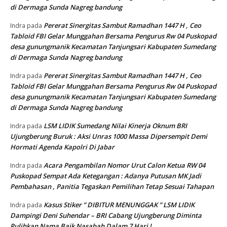
di Dermaga Sunda Nagreg bandung
Pererat Sinergitas Sambut Ramadhan 1447 H , Ceo
Indra
pada
Tabloid FBI Gelar Munggahan Bersama Pengurus Rw 04 Puskopad
desa gunungmanik Kecamatan Tanjungsari Kabupaten Sumedang
di Dermaga Sunda Nagreg bandung
Pererat Sinergitas Sambut Ramadhan 1447 H , Ceo
Indra
pada
Tabloid FBI Gelar Munggahan Bersama Pengurus Rw 04 Puskopad
desa gunungmanik Kecamatan Tanjungsari Kabupaten Sumedang
di Dermaga Sunda Nagreg bandung
LSM LIDIK Sumedang Nilai Kinerja Oknum BRI
Indra
pada
Ujungberung Buruk : Aksi Unras 1000 Massa Dipersempit Demi
Hormati Agenda Kapolri Di Jabar
Acara Pengambilan Nomor Urut Calon Ketua RW 04
Indra
pada
Puskopad Sempat Ada Ketegangan : Adanya Putusan MK Jadi
Pembahasan , Panitia Tegaskan Pemilihan Tetap Sesuai Tahapan
Kasus Stiker ” DIBITUR MENUNGGAK ” LSM LIDIK
Indra
pada
Dampingi Deni Suhendar – BRI Cabang Ujungberung Diminta
Pulihkan Nama Baik Nasabah Dalam 7 Hari !