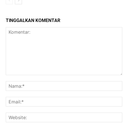
TINGGALKAN KOMENTAR
Komentar:
Na
Ema
Web