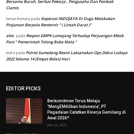
Bersama Buruh, Serikat Pekerja , Pengusaha Dan Pemkab
Ciamis
Koperasi INDOJAYA Di Duga Melakukan
Isman komara
pada
Pinjaman Berpola Renternir ” ( Lintah Darat )”
alex
Respon GMPK Lumajang Terhadap Perjuangan Mbok
pada
Pani ” Pemerintah Tolong Buka Mata “
Polres Sumedang Resmi Laksanakan Ops Zebra Lodaya
Indra
pada
2022 Selama 14 (Empat Belas) Hari
EDITOR PICKS
Berkomitmen Terus Melaju
‘MengEMASkan Indonesia’, PT
Pegadaian Catatkan Kinerja Gemilang di
Awal 2026*
Mei 22, 2026