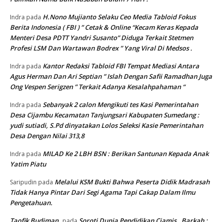
H.Nono Mujianto Selaku Ceo Media Tabloid Fokus
Indra
pada
Berita Indonesia ( FBI ) ” Cetak & Online “Kecam Keras Kepada
Menteri Desa PDTT Yandri Susanto” Diduga Terkait Stetmen
Profesi LSM Dan Wartawan Bodrex ” Yang Viral Di Medsos .
Kantor Redaksi Tabloid FBI Tempat Mediasi Antara
Indra
pada
Agus Herman Dan Ari Septian ” Islah Dengan Safii Ramadhan Juga
Ong Vespen Serigzen ” Terkait Adanya Kesalahpahaman “
Sebanyak 2 calon Mengikuti tes Kasi Pemerintahan
Indra
pada
Desa Cijambu Kecamatan Tanjungsari Kabupaten Sumedang :
yudi sutiadi, S.Pd dinyatakan Lolos Seleksi Kasie Pemerintahan
Desa Dengan Nilai 313,8
MILAD Ke 2 LBH BSN : Berikan Santunan Kepada Anak
Indra
pada
Yatim Piatu
Melalui KSM Bukti Bahwa Peserta Didik Madrasah
Saripudin
pada
Tidak Hanya Pintar Dari Segi Agama Tapi Cakap Dalam Ilmu
Pengetahuan.
Taofik Budiman
Soroti Dunia Pendidikan Ciamis , Barkah :
pada