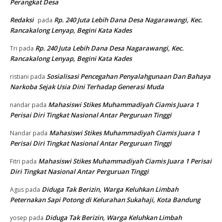
Perangkat Desa
Redaksi
Rp. 240 Juta Lebih Dana Desa Nagarawangi, Kec.
pada
Rancakalong Lenyap, Begini Kata Kades
Rp. 240 Juta Lebih Dana Desa Nagarawangi, Kec.
Tri
pada
Rancakalong Lenyap, Begini Kata Kades
Sosialisasi Pencegahan Penyalahgunaan Dan Bahaya
ristiani
pada
Narkoba Sejak Usia Dini Terhadap Generasi Muda
Mahasiswi Stikes Muhammadiyah Ciamis Juara 1
nandar
pada
Perisai Diri Tingkat Nasional Antar Perguruan Tinggi
Mahasiswi Stikes Muhammadiyah Ciamis Juara 1
Nandar
pada
Perisai Diri Tingkat Nasional Antar Perguruan Tinggi
Mahasiswi Stikes Muhammadiyah Ciamis Juara 1 Perisai
Fitri
pada
Diri Tingkat Nasional Antar Perguruan Tinggi
Diduga Tak Berizin, Warga Keluhkan Limbah
Agus
pada
Peternakan Sapi Potong di Kelurahan Sukahaji, Kota Bandung
Diduga Tak Berizin, Warga Keluhkan Limbah
yosep
pada