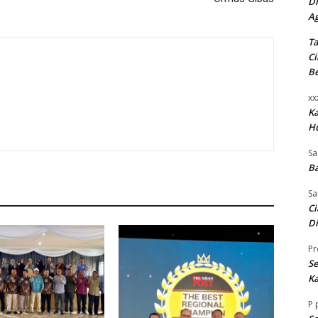
Di
A
Ta
Ci
B
xx
K
H
Sa
Ba
Sa
Ci
Di
Pr
Se
Ka
P