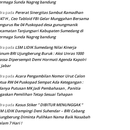
ermaga Sunda Nagreg bandung
Pererat Sinergitas Sambut Ramadhan
dra
pada
47 H , Ceo Tabloid FBI Gelar Munggahan Bersama
engurus Rw 04 Puskopad desa gunungmanik
camatan Tanjungsari Kabupaten Sumedang di
ermaga Sunda Nagreg bandung
LSM LIDIK Sumedang Nilai Kinerja
dra
pada
num BRI Ujungberung Buruk : Aksi Unras 1000
ssa Dipersempit Demi Hormati Agenda Kapolri
 Jabar
Acara Pengambilan Nomor Urut Calon
dra
pada
tua RW 04 Puskopad Sempat Ada Ketegangan :
anya Putusan MK Jadi Pembahasan , Panitia
gaskan Pemilihan Tetap Sesuai Tahapan
Kasus Stiker ” DIBITUR MENUNGGAK ”
dra
pada
M LIDIK Dampingi Deni Suhendar – BRI Cabang
jungberung Diminta Pulihkan Nama Baik Nasabah
lam 7 Hari !