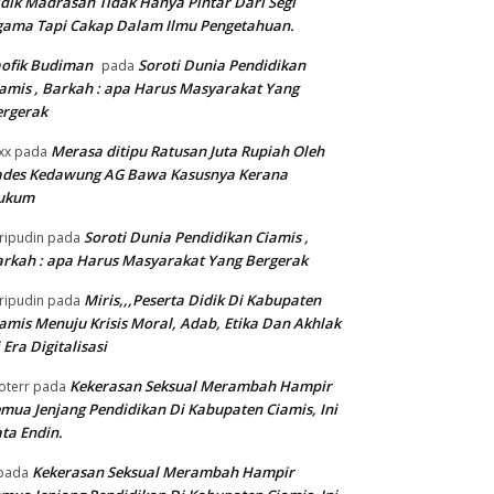
dik Madrasah Tidak Hanya Pintar Dari Segi
gama Tapi Cakap Dalam Ilmu Pengetahuan.
ofik Budiman
Soroti Dunia Pendidikan
pada
amis , Barkah : apa Harus Masyarakat Yang
ergerak
Merasa ditipu Ratusan Juta Rupiah Oleh
xx
pada
ades Kedawung AG Bawa Kasusnya Kerana
ukum
Soroti Dunia Pendidikan Ciamis ,
ripudin
pada
rkah : apa Harus Masyarakat Yang Bergerak
Miris,,,Peserta Didik Di Kabupaten
ripudin
pada
amis Menuju Krisis Moral, Adab, Etika Dan Akhlak
 Era Digitalisasi
Kekerasan Seksual Merambah Hampir
oterr
pada
mua Jenjang Pendidikan Di Kabupaten Ciamis, Ini
ta Endin.
Kekerasan Seksual Merambah Hampir
pada