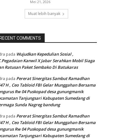
Mei 21, 2026
Muat lebih banyak
RECENT COMMENTS
Wujudkan Kepedulian Sosial ,
dra
pada
.Pegadaian Kanwil X Jabar Serahkan Mobil Siaga
n Ratusan Paket Sembako Di Batukaras
Pererat Sinergitas Sambut Ramadhan
dra
pada
47 H , Ceo Tabloid FBI Gelar Munggahan Bersama
engurus Rw 04 Puskopad desa gunungmanik
camatan Tanjungsari Kabupaten Sumedang di
ermaga Sunda Nagreg bandung
Pererat Sinergitas Sambut Ramadhan
dra
pada
47 H , Ceo Tabloid FBI Gelar Munggahan Bersama
engurus Rw 04 Puskopad desa gunungmanik
camatan Tanjungsari Kabupaten Sumedang di