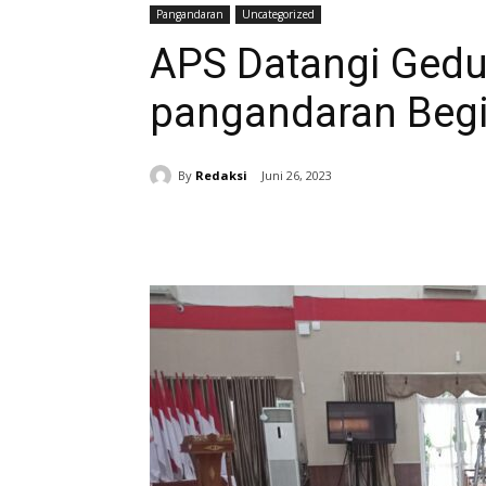
Pangandaran
Uncategorized
APS Datangi Ged
pangandaran Begi
By
Redaksi
Juni 26, 2023
Bagikan