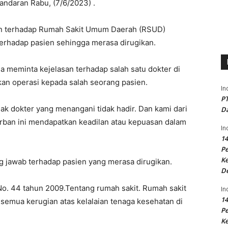
daran Rabu, (7/6/2023) .
n terhadap Rumah Sakit Umum Daerah (RSUD)
terhadap pasien sehingga merasa dirugikan.
ia meminta kejelasan terhadap salah satu dokter di
an operasi kepada salah seorang pasien.
In
PT
ak dokter yang menangani tidak hadir. Dan kami dari
Da
orban ini mendapatkan keadilan atau kepuasan dalam
In
14
P
Ke
 jawab terhadap pasien yang merasa dirugikan.
D
o. 44 tahun 2009.Tentang rumah sakit. Rumah sakit
In
14
emua kerugian atas kelalaian tenaga kesehatan di
P
Ke