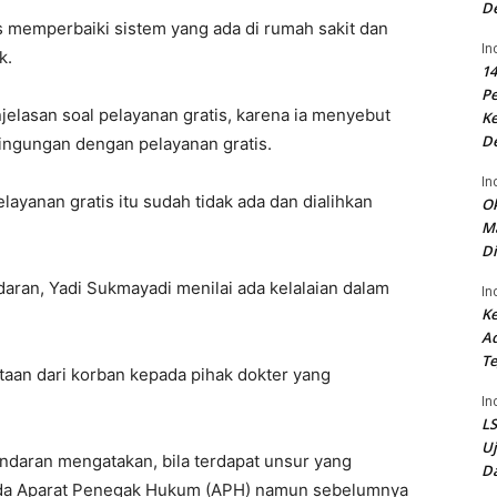
D
s memperbaiki sistem yang ada di rumah sakit dan
In
k.
14
P
elasan soal pelayanan gratis, karena ia menyebut
Ke
D
ngungan dengan pelayanan gratis.
In
elayanan gratis itu sudah tidak ada dan dialihkan
Ok
Ma
Di
ran, Yadi Sukmayadi menilai ada kelalaian dalam
In
Ke
Ad
Te
an dari korban kepada pihak dokter yang
In
LS
U
daran mengatakan, bila terdapat unsur yang
Da
ada Aparat Penegak Hukum (APH) namun sebelumnya