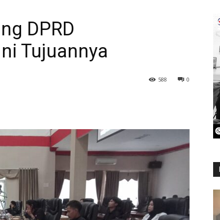
ung DPRD
ni Tujuannya
588
0