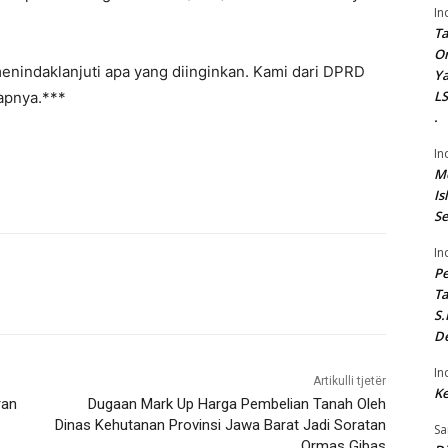
In
Ta
On
enindaklanjuti apa yang diinginkan. Kami dari DPRD
Ya
LS
capnya.***
.
In
Me
Is
Se
In
P
Ta
S.
De
In
Artikulli tjetër
Ke
ran
Dugaan Mark Up Harga Pembelian Tanah Oleh
Dinas Kehutanan Provinsi Jawa Barat Jadi Soratan
Sa
Ormas Gibas