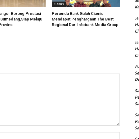
Se
Ciamis
Ka
angor Borong Prestasi
Perumda Bank Galuh Ciamis
Sa
 Sumedang,Siap Melaju
Mendapat Penghargaan The Best
Ha
Provinsi
Regional Dari Infobank Media Group
Ci
Sa
Ha
Ci
W
Se
Di
Sa
Pe
Sa
Sa
Pe
Sa
Nama:*