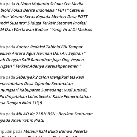
H.Nono Mujianto Selaku Ceo Media
dra
pada
bloid Fokus Berita Indonesia ( FBI ) ” Cetak &
line “Kecam Keras Kepada Menteri Desa PDTT
ndri Susanto” Diduga Terkait Stetmen Profesi
M Dan Wartawan Bodrex ” Yang Viral Di Medsos
Kantor Redaksi Tabloid FBI Tempat
dra
pada
diasi Antara Agus Herman Dan Ari Septian ”
lah Dengan Safii Ramadhan Juga Ong Vespen
rigzen ” Terkait Adanya Kesalahpahaman “
Sebanyak 2 calon Mengikuti tes Kasi
dra
pada
emerintahan Desa Cijambu Kecamatan
njungsari Kabupaten Sumedang : yudi sutiadi,
Pd dinyatakan Lolos Seleksi Kasie Pemerintahan
sa Dengan Nilai 313,8
MILAD Ke 2 LBH BSN : Berikan Santunan
dra
pada
pada Anak Yatim Piatu
Melalui KSM Bukti Bahwa Peserta
ripudin
pada