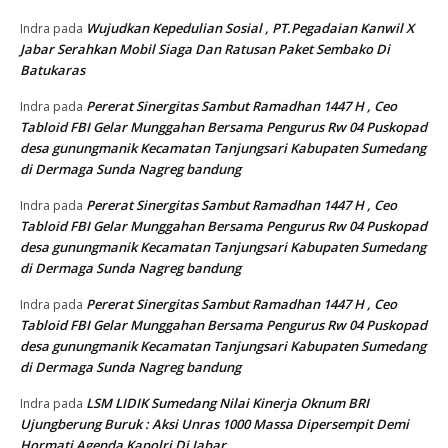
Wujudkan Kepedulian Sosial , PT.Pegadaian Kanwil X
Indra
pada
Jabar Serahkan Mobil Siaga Dan Ratusan Paket Sembako Di
Batukaras
Pererat Sinergitas Sambut Ramadhan 1447 H , Ceo
Indra
pada
Tabloid FBI Gelar Munggahan Bersama Pengurus Rw 04 Puskopad
desa gunungmanik Kecamatan Tanjungsari Kabupaten Sumedang
di Dermaga Sunda Nagreg bandung
Pererat Sinergitas Sambut Ramadhan 1447 H , Ceo
Indra
pada
Tabloid FBI Gelar Munggahan Bersama Pengurus Rw 04 Puskopad
desa gunungmanik Kecamatan Tanjungsari Kabupaten Sumedang
di Dermaga Sunda Nagreg bandung
Pererat Sinergitas Sambut Ramadhan 1447 H , Ceo
Indra
pada
Tabloid FBI Gelar Munggahan Bersama Pengurus Rw 04 Puskopad
desa gunungmanik Kecamatan Tanjungsari Kabupaten Sumedang
di Dermaga Sunda Nagreg bandung
LSM LIDIK Sumedang Nilai Kinerja Oknum BRI
Indra
pada
Ujungberung Buruk : Aksi Unras 1000 Massa Dipersempit Demi
Hormati Agenda Kapolri Di Jabar