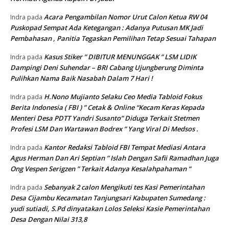
Acara Pengambilan Nomor Urut Calon Ketua RW 04
Indra
pada
Puskopad Sempat Ada Ketegangan : Adanya Putusan MK Jadi
Pembahasan , Panitia Tegaskan Pemilihan Tetap Sesuai Tahapan
Kasus Stiker ” DIBITUR MENUNGGAK ” LSM LIDIK
Indra
pada
Dampingi Deni Suhendar – BRI Cabang Ujungberung Diminta
Pulihkan Nama Baik Nasabah Dalam 7 Hari !
H.Nono Mujianto Selaku Ceo Media Tabloid Fokus
Indra
pada
Berita Indonesia ( FBI ) ” Cetak & Online “Kecam Keras Kepada
Menteri Desa PDTT Yandri Susanto” Diduga Terkait Stetmen
Profesi LSM Dan Wartawan Bodrex ” Yang Viral Di Medsos .
Kantor Redaksi Tabloid FBI Tempat Mediasi Antara
Indra
pada
Agus Herman Dan Ari Septian ” Islah Dengan Safii Ramadhan Juga
Ong Vespen Serigzen ” Terkait Adanya Kesalahpahaman “
Sebanyak 2 calon Mengikuti tes Kasi Pemerintahan
Indra
pada
Desa Cijambu Kecamatan Tanjungsari Kabupaten Sumedang :
yudi sutiadi, S.Pd dinyatakan Lolos Seleksi Kasie Pemerintahan
Desa Dengan Nilai 313,8