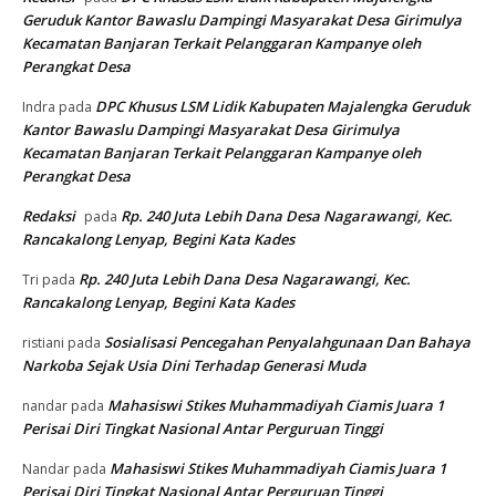
Geruduk Kantor Bawaslu Dampingi Masyarakat Desa Girimulya
Kecamatan Banjaran Terkait Pelanggaran Kampanye oleh
Perangkat Desa
DPC Khusus LSM Lidik Kabupaten Majalengka Geruduk
Indra
pada
Kantor Bawaslu Dampingi Masyarakat Desa Girimulya
Kecamatan Banjaran Terkait Pelanggaran Kampanye oleh
Perangkat Desa
Redaksi
Rp. 240 Juta Lebih Dana Desa Nagarawangi, Kec.
pada
Rancakalong Lenyap, Begini Kata Kades
Rp. 240 Juta Lebih Dana Desa Nagarawangi, Kec.
Tri
pada
Rancakalong Lenyap, Begini Kata Kades
Sosialisasi Pencegahan Penyalahgunaan Dan Bahaya
ristiani
pada
Narkoba Sejak Usia Dini Terhadap Generasi Muda
Mahasiswi Stikes Muhammadiyah Ciamis Juara 1
nandar
pada
Perisai Diri Tingkat Nasional Antar Perguruan Tinggi
Mahasiswi Stikes Muhammadiyah Ciamis Juara 1
Nandar
pada
Perisai Diri Tingkat Nasional Antar Perguruan Tinggi