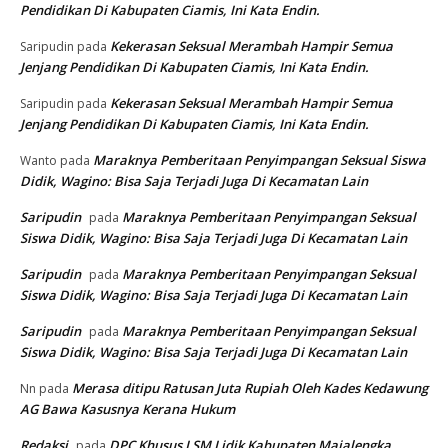
Pendidikan Di Kabupaten Ciamis, Ini Kata Endin.
Kekerasan Seksual Merambah Hampir Semua
Saripudin
pada
Jenjang Pendidikan Di Kabupaten Ciamis, Ini Kata Endin.
Kekerasan Seksual Merambah Hampir Semua
Saripudin
pada
Jenjang Pendidikan Di Kabupaten Ciamis, Ini Kata Endin.
Maraknya Pemberitaan Penyimpangan Seksual Siswa
Wanto
pada
Didik, Wagino: Bisa Saja Terjadi Juga Di Kecamatan Lain
Saripudin
Maraknya Pemberitaan Penyimpangan Seksual
pada
Siswa Didik, Wagino: Bisa Saja Terjadi Juga Di Kecamatan Lain
Saripudin
Maraknya Pemberitaan Penyimpangan Seksual
pada
Siswa Didik, Wagino: Bisa Saja Terjadi Juga Di Kecamatan Lain
Saripudin
Maraknya Pemberitaan Penyimpangan Seksual
pada
Siswa Didik, Wagino: Bisa Saja Terjadi Juga Di Kecamatan Lain
Merasa ditipu Ratusan Juta Rupiah Oleh Kades Kedawung
Nn
pada
AG Bawa Kasusnya Kerana Hukum
Redaksi
DPC Khusus LSM Lidik Kabupaten Majalengka
pada