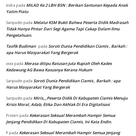
MILAD Ke 2 LBH BSN : Berikan Santunan Kepada Anak
Indra
pada
Yatim Piatu
Melalui KSM Bukti Bahwa Peserta Didik Madrasah
Saripudin
pada
Tidak Hanya Pintar Dari Segi Agama Tapi Cakap Dalam Ilmu
Pengetahuan.
Taofik Budiman
Soroti Dunia Pendidikan Ciamis , Barkah :
pada
apa Harus Masyarakat Yang Bergerak
Merasa ditipu Ratusan Juta Rupiah Oleh Kades
xxxx
pada
Kedawung AG Bawa Kasusnya Kerana Hukum
Soroti Dunia Pendidikan Ciamis , Barkah : apa
Saripudin
pada
Harus Masyarakat Yang Bergerak
Miris,,,Peserta Didik Di Kabupaten Ciamis Menuju
Saripudin
pada
Krisis Moral, Adab, Etika Dan Akhlak Di Era Digitalisasi
Kekerasan Seksual Merambah Hampir Semua
Proterr
pada
Jenjang Pendidikan Di Kabupaten Ciamis, Ini Kata Endin.
Kekerasan Seksual Merambah Hampir Semua Jenjang
P
pada