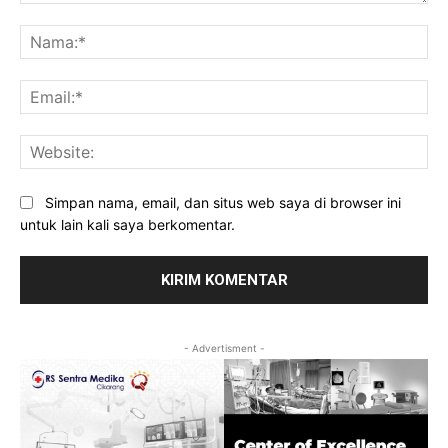
Komentar:
Na
Ema
Web
Simpan nama, email, dan situs web saya di browser ini
untuk lain kali saya berkomentar.
- Advertisment -