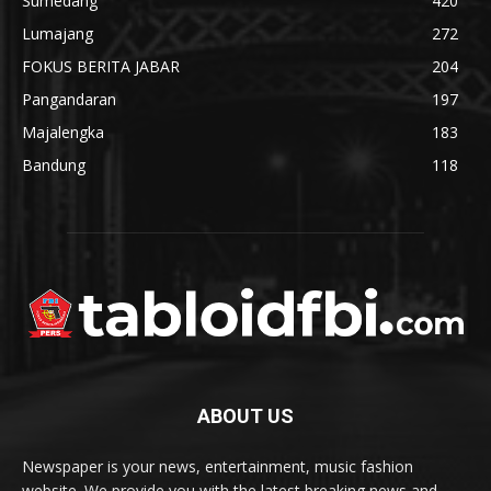
Sumedang
420
Lumajang
272
FOKUS BERITA JABAR
204
Pangandaran
197
Majalengka
183
Bandung
118
ABOUT US
Newspaper is your news, entertainment, music fashion
website. We provide you with the latest breaking news and