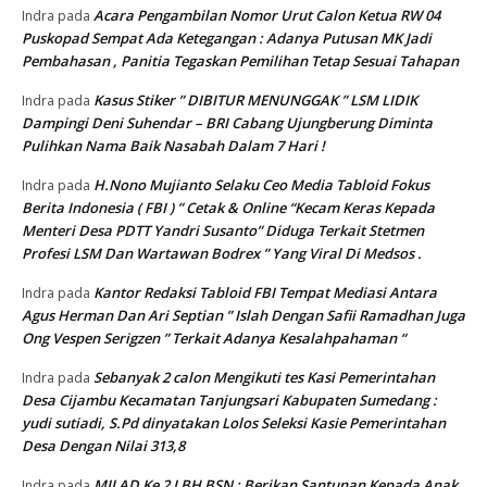
Acara Pengambilan Nomor Urut Calon Ketua RW 04
Indra
pada
Puskopad Sempat Ada Ketegangan : Adanya Putusan MK Jadi
Pembahasan , Panitia Tegaskan Pemilihan Tetap Sesuai Tahapan
Kasus Stiker ” DIBITUR MENUNGGAK ” LSM LIDIK
Indra
pada
Dampingi Deni Suhendar – BRI Cabang Ujungberung Diminta
Pulihkan Nama Baik Nasabah Dalam 7 Hari !
H.Nono Mujianto Selaku Ceo Media Tabloid Fokus
Indra
pada
Berita Indonesia ( FBI ) ” Cetak & Online “Kecam Keras Kepada
Menteri Desa PDTT Yandri Susanto” Diduga Terkait Stetmen
Profesi LSM Dan Wartawan Bodrex ” Yang Viral Di Medsos .
Kantor Redaksi Tabloid FBI Tempat Mediasi Antara
Indra
pada
Agus Herman Dan Ari Septian ” Islah Dengan Safii Ramadhan Juga
Ong Vespen Serigzen ” Terkait Adanya Kesalahpahaman “
Sebanyak 2 calon Mengikuti tes Kasi Pemerintahan
Indra
pada
Desa Cijambu Kecamatan Tanjungsari Kabupaten Sumedang :
yudi sutiadi, S.Pd dinyatakan Lolos Seleksi Kasie Pemerintahan
Desa Dengan Nilai 313,8
MILAD Ke 2 LBH BSN : Berikan Santunan Kepada Anak
Indra
pada