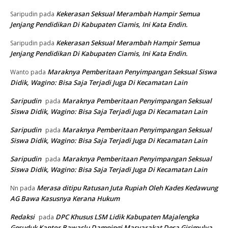
Kekerasan Seksual Merambah Hampir Semua
Saripudin
pada
Jenjang Pendidikan Di Kabupaten Ciamis, Ini Kata Endin.
Kekerasan Seksual Merambah Hampir Semua
Saripudin
pada
Jenjang Pendidikan Di Kabupaten Ciamis, Ini Kata Endin.
Maraknya Pemberitaan Penyimpangan Seksual Siswa
Wanto
pada
Didik, Wagino: Bisa Saja Terjadi Juga Di Kecamatan Lain
Saripudin
Maraknya Pemberitaan Penyimpangan Seksual
pada
Siswa Didik, Wagino: Bisa Saja Terjadi Juga Di Kecamatan Lain
Saripudin
Maraknya Pemberitaan Penyimpangan Seksual
pada
Siswa Didik, Wagino: Bisa Saja Terjadi Juga Di Kecamatan Lain
Saripudin
Maraknya Pemberitaan Penyimpangan Seksual
pada
Siswa Didik, Wagino: Bisa Saja Terjadi Juga Di Kecamatan Lain
Merasa ditipu Ratusan Juta Rupiah Oleh Kades Kedawung
Nn
pada
AG Bawa Kasusnya Kerana Hukum
Redaksi
DPC Khusus LSM Lidik Kabupaten Majalengka
pada
Geruduk Kantor Bawaslu Dampingi Masyarakat Desa Girimulya