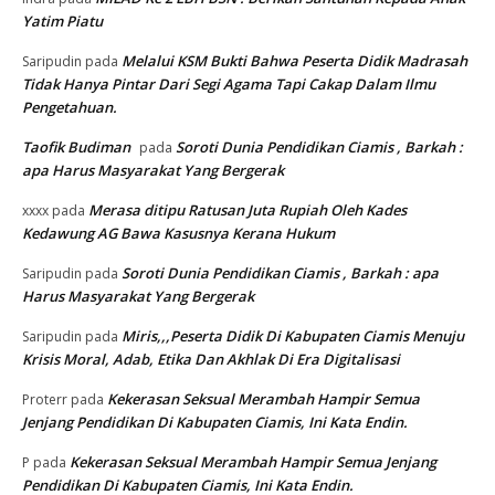
Yatim Piatu
Melalui KSM Bukti Bahwa Peserta Didik Madrasah
Saripudin
pada
Tidak Hanya Pintar Dari Segi Agama Tapi Cakap Dalam Ilmu
Pengetahuan.
Taofik Budiman
Soroti Dunia Pendidikan Ciamis , Barkah :
pada
apa Harus Masyarakat Yang Bergerak
Merasa ditipu Ratusan Juta Rupiah Oleh Kades
xxxx
pada
Kedawung AG Bawa Kasusnya Kerana Hukum
Soroti Dunia Pendidikan Ciamis , Barkah : apa
Saripudin
pada
Harus Masyarakat Yang Bergerak
Miris,,,Peserta Didik Di Kabupaten Ciamis Menuju
Saripudin
pada
Krisis Moral, Adab, Etika Dan Akhlak Di Era Digitalisasi
Kekerasan Seksual Merambah Hampir Semua
Proterr
pada
Jenjang Pendidikan Di Kabupaten Ciamis, Ini Kata Endin.
Kekerasan Seksual Merambah Hampir Semua Jenjang
P
pada
Pendidikan Di Kabupaten Ciamis, Ini Kata Endin.