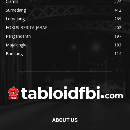
Ciamis
574
Sumedang
412
Lumajang
269
FOKUS BERITA JABAR
202
Pangandaran
197
Majalengka
183
Bandung
114
ABOUT US