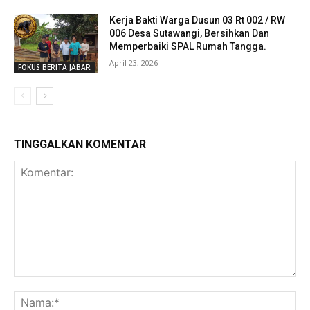
Kerja Bakti Warga Dusun 03 Rt 002 / RW
006 Desa Sutawangi, Bersihkan Dan
Memperbaiki SPAL Rumah Tangga.
April 23, 2026
FOKUS BERITA JABAR
TINGGALKAN KOMENTAR
Komentar:
Na