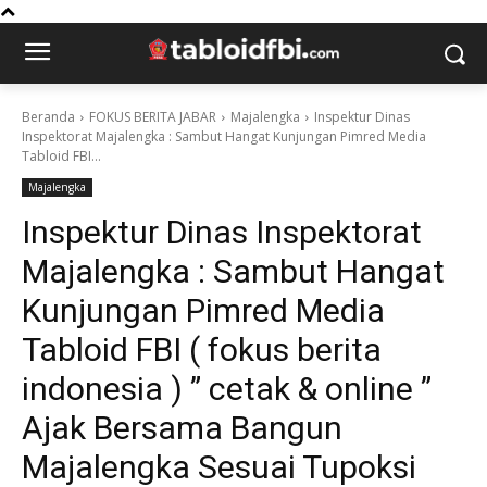
Beranda
FOKUS BERITA JABAR
Majalengka
Inspektur Dinas
Inspektorat Majalengka : Sambut Hangat Kunjungan Pimred Media
Tabloid FBI...
Majalengka
Inspektur Dinas Inspektorat
Majalengka : Sambut Hangat
Kunjungan Pimred Media
Tabloid FBI ( fokus berita
indonesia ) ” cetak & online ”
Ajak Bersama Bangun
Majalengka Sesuai Tupoksi