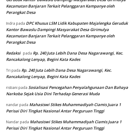
Kecamatan Banjaran Terkait Pelanggaran Kampanye oleh
Perangkat Desa
DPC Khusus LSM Lidik Kabupaten Majalengka Geruduk
Indra
pada
Kantor Bawaslu Dampingi Masyarakat Desa Girimulya
Kecamatan Banjaran Terkait Pelanggaran Kampanye oleh
Perangkat Desa
Redaksi
Rp. 240 Juta Lebih Dana Desa Nagarawangi, Kec.
pada
Rancakalong Lenyap, Begini Kata Kades
Rp. 240 Juta Lebih Dana Desa Nagarawangi, Kec.
Tri
pada
Rancakalong Lenyap, Begini Kata Kades
Sosialisasi Pencegahan Penyalahgunaan Dan Bahaya
ristiani
pada
Narkoba Sejak Usia Dini Terhadap Generasi Muda
Mahasiswi Stikes Muhammadiyah Ciamis Juara 1
nandar
pada
Perisai Diri Tingkat Nasional Antar Perguruan Tinggi
Mahasiswi Stikes Muhammadiyah Ciamis Juara 1
Nandar
pada
Perisai Diri Tingkat Nasional Antar Perguruan Tinggi