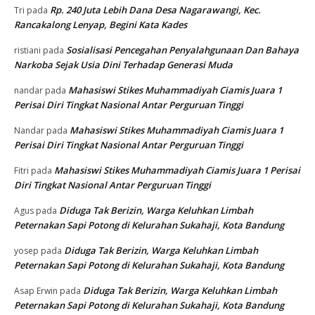
Rp. 240 Juta Lebih Dana Desa Nagarawangi, Kec.
Tri
pada
Rancakalong Lenyap, Begini Kata Kades
Sosialisasi Pencegahan Penyalahgunaan Dan Bahaya
ristiani
pada
Narkoba Sejak Usia Dini Terhadap Generasi Muda
Mahasiswi Stikes Muhammadiyah Ciamis Juara 1
nandar
pada
Perisai Diri Tingkat Nasional Antar Perguruan Tinggi
Mahasiswi Stikes Muhammadiyah Ciamis Juara 1
Nandar
pada
Perisai Diri Tingkat Nasional Antar Perguruan Tinggi
Mahasiswi Stikes Muhammadiyah Ciamis Juara 1 Perisai
Fitri
pada
Diri Tingkat Nasional Antar Perguruan Tinggi
Diduga Tak Berizin, Warga Keluhkan Limbah
Agus
pada
Peternakan Sapi Potong di Kelurahan Sukahaji, Kota Bandung
Diduga Tak Berizin, Warga Keluhkan Limbah
yosep
pada
Peternakan Sapi Potong di Kelurahan Sukahaji, Kota Bandung
Diduga Tak Berizin, Warga Keluhkan Limbah
Asap Erwin
pada
Peternakan Sapi Potong di Kelurahan Sukahaji, Kota Bandung