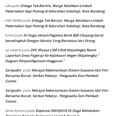
Diduga Tak Berizin, Warga Keluhkan Limbah
Luki
pada
Peternakan Sapi Potong di Kelurahan Sukahaji, Kota Bandung
Diduga Tak Berizin, Warga Keluhkan Limbah
ASEP ERWIN
pada
Peternakan Sapi Potong di Kelurahan Sukahaji, Kota Bandung
Di Duga oknum Pegawai Bank BJB Cikajang Garut
Kuntul
pada
berselingkuh Dengan Wanita Yang Berstatus Istri Orang
DPC Khusus LSM LIDIK Majalengka Resmi
ayi irwandi
pada
Laporkan Desa Pageraji Ke Kejaksaan Negeri Majalengka ”
Dugaan Penyalahgunaan Anggaran “
Saripudin
Merajut Kebersamaan Dalam Suasana Idul Fitri
pada
Bersama Buruh, Serikat Pekerja , Pengusaha Dan Pemkab
Ciamis
Saripudin
Merajut Kebersamaan Dalam Suasana Idul Fitri
pada
Bersama Buruh, Serikat Pekerja , Pengusaha Dan Pemkab
Ciamis
Koperasi INDOJAYA Di Duga Melakukan
Isman komara
pada
Pinjaman Berpola Renternir ” ( Lintah Darat )”