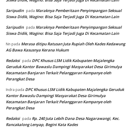
Saripudin
Maraknya Pemberitaan Penyimpangan Seksual
pada
Siswa Didik, Wagino: Bisa Saja Terjadi Juga Di Kecamatan Lain
Saripudin
Maraknya Pemberitaan Penyimpangan Seksual
pada
Siswa Didik, Wagino: Bisa Saja Terjadi Juga Di Kecamatan Lain
Merasa ditipu Ratusan Juta Rupiah Oleh Kades Kedawung
Nn
pada
AG Bawa Kasusnya Kerana Hukum
Redaksi
DPC Khusus LSM Lidik Kabupaten Majalengka
pada
Geruduk Kantor Bawaslu Dampingi Masyarakat Desa Girimulya
Kecamatan Banjaran Terkait Pelanggaran Kampanye oleh
Perangkat Desa
DPC Khusus LSM Lidik Kabupaten Majalengka Geruduk
Indra
pada
Kantor Bawaslu Dampingi Masyarakat Desa Girimulya
Kecamatan Banjaran Terkait Pelanggaran Kampanye oleh
Perangkat Desa
Redaksi
Rp. 240 Juta Lebih Dana Desa Nagarawangi, Kec.
pada
Rancakalong Lenyap, Begini Kata Kades