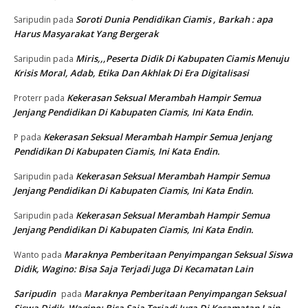
Soroti Dunia Pendidikan Ciamis , Barkah : apa
Saripudin
pada
Harus Masyarakat Yang Bergerak
Miris,,,Peserta Didik Di Kabupaten Ciamis Menuju
Saripudin
pada
Krisis Moral, Adab, Etika Dan Akhlak Di Era Digitalisasi
Kekerasan Seksual Merambah Hampir Semua
Proterr
pada
Jenjang Pendidikan Di Kabupaten Ciamis, Ini Kata Endin.
Kekerasan Seksual Merambah Hampir Semua Jenjang
P
pada
Pendidikan Di Kabupaten Ciamis, Ini Kata Endin.
Kekerasan Seksual Merambah Hampir Semua
Saripudin
pada
Jenjang Pendidikan Di Kabupaten Ciamis, Ini Kata Endin.
Kekerasan Seksual Merambah Hampir Semua
Saripudin
pada
Jenjang Pendidikan Di Kabupaten Ciamis, Ini Kata Endin.
Maraknya Pemberitaan Penyimpangan Seksual Siswa
Wanto
pada
Didik, Wagino: Bisa Saja Terjadi Juga Di Kecamatan Lain
Saripudin
Maraknya Pemberitaan Penyimpangan Seksual
pada
Siswa Didik, Wagino: Bisa Saja Terjadi Juga Di Kecamatan Lain