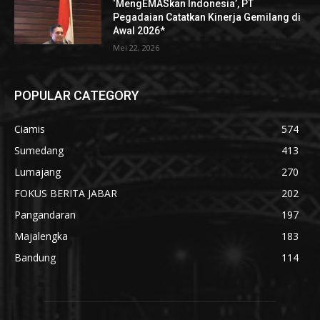
‘MengEMASkan Indonesia’, PT
Pegadaian Catatkan Kinerja Gemilang di
Awal 2026*
Mei 22, 2026
POPULAR CATEGORY
Ciamis
574
Sumedang
413
Lumajang
270
FOKUS BERITA JABAR
202
Pangandaran
197
Majalengka
183
Bandung
114