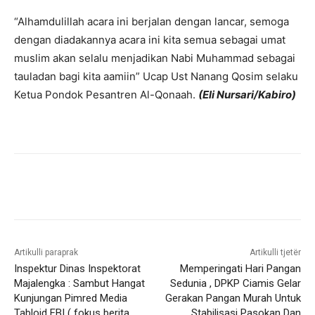
“Alhamdulillah acara ini berjalan dengan lancar, semoga
dengan diadakannya acara ini kita semua sebagai umat
muslim akan selalu menjadikan Nabi Muhammad sebagai
tauladan bagi kita aamiin” Ucap Ust Nanang Qosim selaku
Ketua Pondok Pesantren Al-Qonaah.
(Eli Nursari/Kabiro)
Artikulli paraprak
Artikulli tjetër
Inspektur Dinas Inspektorat
Memperingati Hari Pangan
Majalengka : Sambut Hangat
Sedunia , DPKP Ciamis Gelar
Kunjungan Pimred Media
Gerakan Pangan Murah Untuk
Tabloid FBI ( fokus berita
Stabilisasi Pasokan Dan