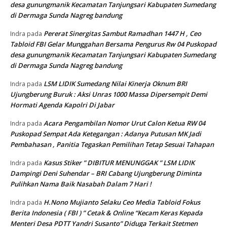
desa gunungmanik Kecamatan Tanjungsari Kabupaten Sumedang
di Dermaga Sunda Nagreg bandung
Pererat Sinergitas Sambut Ramadhan 1447 H , Ceo
Indra
pada
Tabloid FBI Gelar Munggahan Bersama Pengurus Rw 04 Puskopad
desa gunungmanik Kecamatan Tanjungsari Kabupaten Sumedang
di Dermaga Sunda Nagreg bandung
LSM LIDIK Sumedang Nilai Kinerja Oknum BRI
Indra
pada
Ujungberung Buruk : Aksi Unras 1000 Massa Dipersempit Demi
Hormati Agenda Kapolri Di Jabar
Acara Pengambilan Nomor Urut Calon Ketua RW 04
Indra
pada
Puskopad Sempat Ada Ketegangan : Adanya Putusan MK Jadi
Pembahasan , Panitia Tegaskan Pemilihan Tetap Sesuai Tahapan
Kasus Stiker ” DIBITUR MENUNGGAK ” LSM LIDIK
Indra
pada
Dampingi Deni Suhendar – BRI Cabang Ujungberung Diminta
Pulihkan Nama Baik Nasabah Dalam 7 Hari !
H.Nono Mujianto Selaku Ceo Media Tabloid Fokus
Indra
pada
Berita Indonesia ( FBI ) ” Cetak & Online “Kecam Keras Kepada
Menteri Desa PDTT Yandri Susanto” Diduga Terkait Stetmen