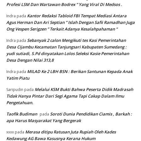
Profesi LSM Dan Wartawan Bodrex ” Yang Viral Di Medsos .
Kantor Redaksi Tabloid FBI Tempat Mediasi Antara
Indra
pada
Agus Herman Dan Ari Septian ” Islah Dengan Safii Ramadhan Juga
Ong Vespen Serigzen ” Terkait Adanya Kesalahpahaman “
Sebanyak 2 calon Mengikuti tes Kasi Pemerintahan
Indra
pada
Desa Cijambu Kecamatan Tanjungsari Kabupaten Sumedang :
yudi sutiadi, S.Pd dinyatakan Lolos Seleksi Kasie Pemerintahan
Desa Dengan Nilai 313,8
MILAD Ke 2 LBH BSN : Berikan Santunan Kepada Anak
Indra
pada
Yatim Piatu
Melalui KSM Bukti Bahwa Peserta Didik Madrasah
Saripudin
pada
Tidak Hanya Pintar Dari Segi Agama Tapi Cakap Dalam Ilmu
Pengetahuan.
Taofik Budiman
Soroti Dunia Pendidikan Ciamis , Barkah :
pada
apa Harus Masyarakat Yang Bergerak
Merasa ditipu Ratusan Juta Rupiah Oleh Kades
xxxx
pada
Kedawung AG Bawa Kasusnya Kerana Hukum