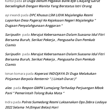
Di Duga oknum Pegawai Bank BJB Cikajang Garut
Kuntul
pada
berselingkuh Dengan Wanita Yang Berstatus Istri Orang
DPC Khusus LSM LIDIK Majalengka Resmi
ayi irwandi
pada
Laporkan Desa Pageraji Ke Kejaksaan Negeri Majalengka ”
Dugaan Penyalahgunaan Anggaran “
Saripudin
Merajut Kebersamaan Dalam Suasana Idul Fitri
pada
Bersama Buruh, Serikat Pekerja , Pengusaha Dan Pemkab
Ciamis
Saripudin
Merajut Kebersamaan Dalam Suasana Idul Fitri
pada
Bersama Buruh, Serikat Pekerja , Pengusaha Dan Pemkab
Ciamis
Koperasi INDOJAYA Di Duga Melakukan
Isman komara
pada
Pinjaman Berpola Renternir ” ( Lintah Darat )”
alex
Respon GMPK Lumajang Terhadap Perjuangan Mbok
pada
Pani ” Pemerintah Tolong Buka Mata “
Polres Sumedang Resmi Laksanakan Ops Zebra Lodaya
Indra
pada
2022 Selama 14 (Empat Belas) Hari