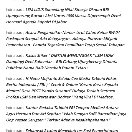
LSM LIDIK Sumedang Nilai Kinerja Oknum BRI
Indra
pada
Ujungberung Buruk : Aksi Unras 1000 Massa Dipersempit Demi
Hormati Agenda Kapolri Di Jabar
Acara Pengambilan Nomor Urut Calon Ketua RW 04
Indra
pada
Puskopad Sempat Ada Ketegangan : Adanya Putusan MK Jadi
Pembahasan , Panitia Tegaskan Pemilihan Tetap Sesuai Tahapan
Kasus Stiker ” DIBITUR MENUNGGAK ” LSM LIDIK
Indra
pada
Dampingi Deni Suhendar – BRI Cabang Ujungberung Diminta
Pulihkan Nama Baik Nasabah Dalam 7 Hari !
H.Nono Mujianto Selaku Ceo Media Tabloid Fokus
Indra
pada
Berita Indonesia ( FBI ) ” Cetak & Online “Kecam Keras Kepada
Menteri Desa PDTT Yandri Susanto” Diduga Terkait Stetmen
Profesi LSM Dan Wartawan Bodrex ” Yang Viral Di Medsos .
Kantor Redaksi Tabloid FBI Tempat Mediasi Antara
Indra
pada
Agus Herman Dan Ari Septian ” Islah Dengan Safii Ramadhan Juga
Ong Vespen Serigzen ” Terkait Adanya Kesalahpahaman “
Sebanyak 2 calon Mengikuti tes Kasi Pemerintahan
Indra
pada