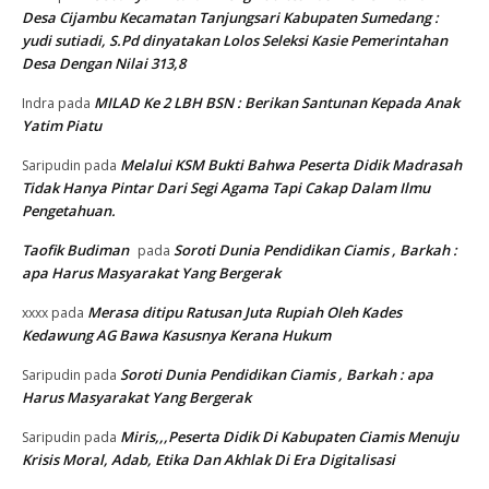
Desa Cijambu Kecamatan Tanjungsari Kabupaten Sumedang :
yudi sutiadi, S.Pd dinyatakan Lolos Seleksi Kasie Pemerintahan
Desa Dengan Nilai 313,8
MILAD Ke 2 LBH BSN : Berikan Santunan Kepada Anak
Indra
pada
Yatim Piatu
Melalui KSM Bukti Bahwa Peserta Didik Madrasah
Saripudin
pada
Tidak Hanya Pintar Dari Segi Agama Tapi Cakap Dalam Ilmu
Pengetahuan.
Taofik Budiman
Soroti Dunia Pendidikan Ciamis , Barkah :
pada
apa Harus Masyarakat Yang Bergerak
Merasa ditipu Ratusan Juta Rupiah Oleh Kades
xxxx
pada
Kedawung AG Bawa Kasusnya Kerana Hukum
Soroti Dunia Pendidikan Ciamis , Barkah : apa
Saripudin
pada
Harus Masyarakat Yang Bergerak
Miris,,,Peserta Didik Di Kabupaten Ciamis Menuju
Saripudin
pada
Krisis Moral, Adab, Etika Dan Akhlak Di Era Digitalisasi