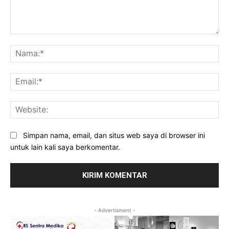
Komentar:
Na
Ema
Web
Simpan nama, email, dan situs web saya di browser ini
untuk lain kali saya berkomentar.
- Advertisment -