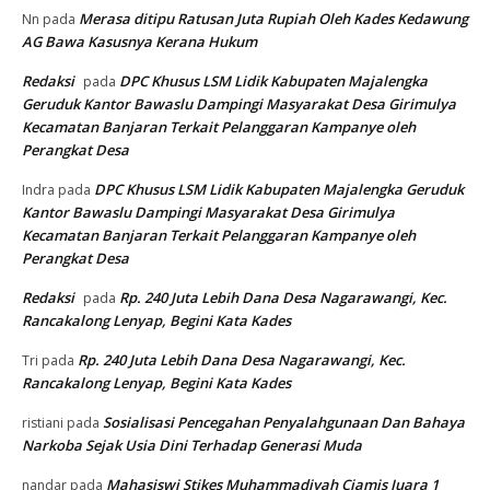
Merasa ditipu Ratusan Juta Rupiah Oleh Kades Kedawung
Nn
pada
AG Bawa Kasusnya Kerana Hukum
Redaksi
DPC Khusus LSM Lidik Kabupaten Majalengka
pada
Geruduk Kantor Bawaslu Dampingi Masyarakat Desa Girimulya
Kecamatan Banjaran Terkait Pelanggaran Kampanye oleh
Perangkat Desa
DPC Khusus LSM Lidik Kabupaten Majalengka Geruduk
Indra
pada
Kantor Bawaslu Dampingi Masyarakat Desa Girimulya
Kecamatan Banjaran Terkait Pelanggaran Kampanye oleh
Perangkat Desa
Redaksi
Rp. 240 Juta Lebih Dana Desa Nagarawangi, Kec.
pada
Rancakalong Lenyap, Begini Kata Kades
Rp. 240 Juta Lebih Dana Desa Nagarawangi, Kec.
Tri
pada
Rancakalong Lenyap, Begini Kata Kades
Sosialisasi Pencegahan Penyalahgunaan Dan Bahaya
ristiani
pada
Narkoba Sejak Usia Dini Terhadap Generasi Muda
Mahasiswi Stikes Muhammadiyah Ciamis Juara 1
nandar
pada