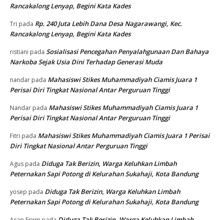
Rancakalong Lenyap, Begini Kata Kades
Rp. 240 Juta Lebih Dana Desa Nagarawangi, Kec.
Tri
pada
Rancakalong Lenyap, Begini Kata Kades
Sosialisasi Pencegahan Penyalahgunaan Dan Bahaya
ristiani
pada
Narkoba Sejak Usia Dini Terhadap Generasi Muda
Mahasiswi Stikes Muhammadiyah Ciamis Juara 1
nandar
pada
Perisai Diri Tingkat Nasional Antar Perguruan Tinggi
Mahasiswi Stikes Muhammadiyah Ciamis Juara 1
Nandar
pada
Perisai Diri Tingkat Nasional Antar Perguruan Tinggi
Mahasiswi Stikes Muhammadiyah Ciamis Juara 1 Perisai
Fitri
pada
Diri Tingkat Nasional Antar Perguruan Tinggi
Diduga Tak Berizin, Warga Keluhkan Limbah
Agus
pada
Peternakan Sapi Potong di Kelurahan Sukahaji, Kota Bandung
Diduga Tak Berizin, Warga Keluhkan Limbah
yosep
pada
Peternakan Sapi Potong di Kelurahan Sukahaji, Kota Bandung
Diduga Tak Berizin, Warga Keluhkan Limbah
Asap Erwin
pada