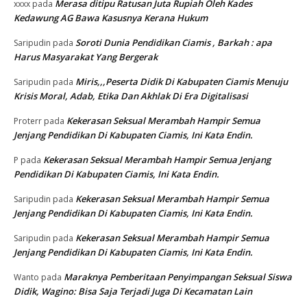
Merasa ditipu Ratusan Juta Rupiah Oleh Kades
xxxx
pada
Kedawung AG Bawa Kasusnya Kerana Hukum
Soroti Dunia Pendidikan Ciamis , Barkah : apa
Saripudin
pada
Harus Masyarakat Yang Bergerak
Miris,,,Peserta Didik Di Kabupaten Ciamis Menuju
Saripudin
pada
Krisis Moral, Adab, Etika Dan Akhlak Di Era Digitalisasi
Kekerasan Seksual Merambah Hampir Semua
Proterr
pada
Jenjang Pendidikan Di Kabupaten Ciamis, Ini Kata Endin.
Kekerasan Seksual Merambah Hampir Semua Jenjang
P
pada
Pendidikan Di Kabupaten Ciamis, Ini Kata Endin.
Kekerasan Seksual Merambah Hampir Semua
Saripudin
pada
Jenjang Pendidikan Di Kabupaten Ciamis, Ini Kata Endin.
Kekerasan Seksual Merambah Hampir Semua
Saripudin
pada
Jenjang Pendidikan Di Kabupaten Ciamis, Ini Kata Endin.
Maraknya Pemberitaan Penyimpangan Seksual Siswa
Wanto
pada
Didik, Wagino: Bisa Saja Terjadi Juga Di Kecamatan Lain