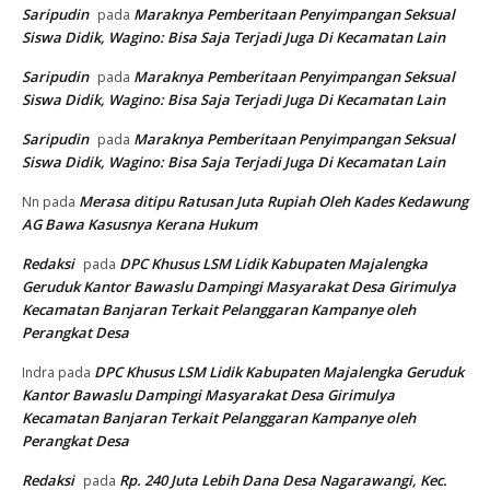
Saripudin
Maraknya Pemberitaan Penyimpangan Seksual
pada
Siswa Didik, Wagino: Bisa Saja Terjadi Juga Di Kecamatan Lain
Saripudin
Maraknya Pemberitaan Penyimpangan Seksual
pada
Siswa Didik, Wagino: Bisa Saja Terjadi Juga Di Kecamatan Lain
Saripudin
Maraknya Pemberitaan Penyimpangan Seksual
pada
Siswa Didik, Wagino: Bisa Saja Terjadi Juga Di Kecamatan Lain
Merasa ditipu Ratusan Juta Rupiah Oleh Kades Kedawung
Nn
pada
AG Bawa Kasusnya Kerana Hukum
Redaksi
DPC Khusus LSM Lidik Kabupaten Majalengka
pada
Geruduk Kantor Bawaslu Dampingi Masyarakat Desa Girimulya
Kecamatan Banjaran Terkait Pelanggaran Kampanye oleh
Perangkat Desa
DPC Khusus LSM Lidik Kabupaten Majalengka Geruduk
Indra
pada
Kantor Bawaslu Dampingi Masyarakat Desa Girimulya
Kecamatan Banjaran Terkait Pelanggaran Kampanye oleh
Perangkat Desa
Redaksi
Rp. 240 Juta Lebih Dana Desa Nagarawangi, Kec.
pada