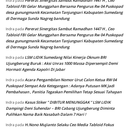
Pererat Sinergitas Sambut Ramadhan 1447 H , Ceo
Indra
pada
Tabloid FBI Gelar Munggahan Bersama Pengurus Rw 04 Puskopad
desa gunungmanik Kecamatan Tanjungsari Kabupaten Sumedang
di Dermaga Sunda Nagreg bandung
Pererat Sinergitas Sambut Ramadhan 1447 H , Ceo
Indra
pada
Tabloid FBI Gelar Munggahan Bersama Pengurus Rw 04 Puskopad
desa gunungmanik Kecamatan Tanjungsari Kabupaten Sumedang
di Dermaga Sunda Nagreg bandung
LSM LIDIK Sumedang Nilai Kinerja Oknum BRI
Indra
pada
Ujungberung Buruk : Aksi Unras 1000 Massa Dipersempit Demi
Hormati Agenda Kapolri Di Jabar
Acara Pengambilan Nomor Urut Calon Ketua RW 04
Indra
pada
Puskopad Sempat Ada Ketegangan : Adanya Putusan MK Jadi
Pembahasan , Panitia Tegaskan Pemilihan Tetap Sesuai Tahapan
Kasus Stiker ” DIBITUR MENUNGGAK ” LSM LIDIK
Indra
pada
Dampingi Deni Suhendar – BRI Cabang Ujungberung Diminta
Pulihkan Nama Baik Nasabah Dalam 7 Hari !
H.Nono Mujianto Selaku Ceo Media Tabloid Fokus
Indra
pada