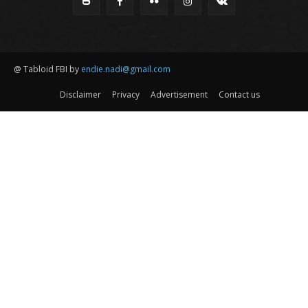
@ Tabloid FBI by
endie.nadi@gmail.com
Disclaimer
Privacy
Advertisement
Contact us