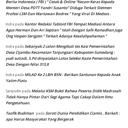
Berita Indonesia ( FBI ) ” Cetak & Online “Kecam Keras Kepada
Menteri Desa PDTT Yandri Susanto” Diduga Terkait Stetmen
Profesi LSM Dan Wartawan Bodrex ” Yang Viral Di Medsos .
Kantor Redaksi Tabloid FBI Tempat Mediasi Antara
Indra
pada
Agus Herman Dan Ari Septian ” Islah Dengan Safii Ramadhan Juga
Ong Vespen Serigzen ” Terkait Adanya Kesalahpahaman “
Sebanyak 2 calon Mengikuti tes Kasi Pemerintahan
Indra
pada
Desa Cijambu Kecamatan Tanjungsari Kabupaten Sumedang :
yudi sutiadi, S.Pd dinyatakan Lolos Seleksi Kasie Pemerintahan
Desa Dengan Nilai 313,8
MILAD Ke 2 LBH BSN : Berikan Santunan Kepada Anak
Indra
pada
Yatim Piatu
Melalui KSM Bukti Bahwa Peserta Didik Madrasah
Saripudin
pada
Tidak Hanya Pintar Dari Segi Agama Tapi Cakap Dalam Ilmu
Pengetahuan.
Taofik Budiman
Soroti Dunia Pendidikan Ciamis , Barkah :
pada
apa Harus Masyarakat Yang Bergerak