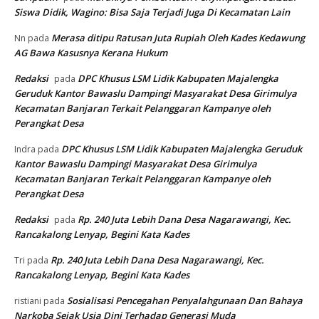
Siswa Didik, Wagino: Bisa Saja Terjadi Juga Di Kecamatan Lain
Merasa ditipu Ratusan Juta Rupiah Oleh Kades Kedawung
Nn
pada
AG Bawa Kasusnya Kerana Hukum
Redaksi
DPC Khusus LSM Lidik Kabupaten Majalengka
pada
Geruduk Kantor Bawaslu Dampingi Masyarakat Desa Girimulya
Kecamatan Banjaran Terkait Pelanggaran Kampanye oleh
Perangkat Desa
DPC Khusus LSM Lidik Kabupaten Majalengka Geruduk
Indra
pada
Kantor Bawaslu Dampingi Masyarakat Desa Girimulya
Kecamatan Banjaran Terkait Pelanggaran Kampanye oleh
Perangkat Desa
Redaksi
Rp. 240 Juta Lebih Dana Desa Nagarawangi, Kec.
pada
Rancakalong Lenyap, Begini Kata Kades
Rp. 240 Juta Lebih Dana Desa Nagarawangi, Kec.
Tri
pada
Rancakalong Lenyap, Begini Kata Kades
Sosialisasi Pencegahan Penyalahgunaan Dan Bahaya
ristiani
pada
Narkoba Sejak Usia Dini Terhadap Generasi Muda