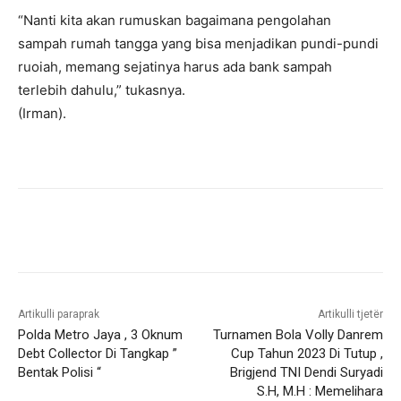
“Nanti kita akan rumuskan bagaimana pengolahan
sampah rumah tangga yang bisa menjadikan pundi-pundi
ruoiah, memang sejatinya harus ada bank sampah
terlebih dahulu,” tukasnya.
(Irman).
Artikulli paraprak
Artikulli tjetër
Polda Metro Jaya , 3 Oknum
Turnamen Bola Volly Danrem
Debt Collector Di Tangkap ”
Cup Tahun 2023 Di Tutup ,
Bentak Polisi “
Brigjend TNI Dendi Suryadi
S.H, M.H : Memelihara