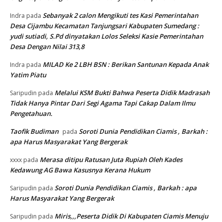
Sebanyak 2 calon Mengikuti tes Kasi Pemerintahan
Indra
pada
Desa Cijambu Kecamatan Tanjungsari Kabupaten Sumedang :
yudi sutiadi, S.Pd dinyatakan Lolos Seleksi Kasie Pemerintahan
Desa Dengan Nilai 313,8
MILAD Ke 2 LBH BSN : Berikan Santunan Kepada Anak
Indra
pada
Yatim Piatu
Melalui KSM Bukti Bahwa Peserta Didik Madrasah
Saripudin
pada
Tidak Hanya Pintar Dari Segi Agama Tapi Cakap Dalam Ilmu
Pengetahuan.
Taofik Budiman
Soroti Dunia Pendidikan Ciamis , Barkah :
pada
apa Harus Masyarakat Yang Bergerak
Merasa ditipu Ratusan Juta Rupiah Oleh Kades
xxxx
pada
Kedawung AG Bawa Kasusnya Kerana Hukum
Soroti Dunia Pendidikan Ciamis , Barkah : apa
Saripudin
pada
Harus Masyarakat Yang Bergerak
Miris,,,Peserta Didik Di Kabupaten Ciamis Menuju
Saripudin
pada