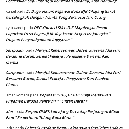
Peternakan Sapi Potong di Kelurahan Sukahaji, Kota Bandung
Di Duga oknum Pegawai Bank BJB Cikajang Garut
Kuntul
pada
berselingkuh Dengan Wanita Yang Berstatus Istri Orang
DPC Khusus LSM LIDIK Majalengka Resmi
ayi irwandi
pada
Laporkan Desa Pageraji Ke Kejaksaan Negeri Majalengka ”
Dugaan Penyalahgunaan Anggaran “
Saripudin
Merajut Kebersamaan Dalam Suasana Idul Fitri
pada
Bersama Buruh, Serikat Pekerja , Pengusaha Dan Pemkab
Ciamis
Saripudin
Merajut Kebersamaan Dalam Suasana Idul Fitri
pada
Bersama Buruh, Serikat Pekerja , Pengusaha Dan Pemkab
Ciamis
Koperasi INDOJAYA Di Duga Melakukan
Isman komara
pada
Pinjaman Berpola Renternir ” ( Lintah Darat )”
alex
Respon GMPK Lumajang Terhadap Perjuangan Mbok
pada
Pani ” Pemerintah Tolong Buka Mata “
Polres Sumedang Resmi Laksanakan Ops Zebra Lodaya
Indra
pada