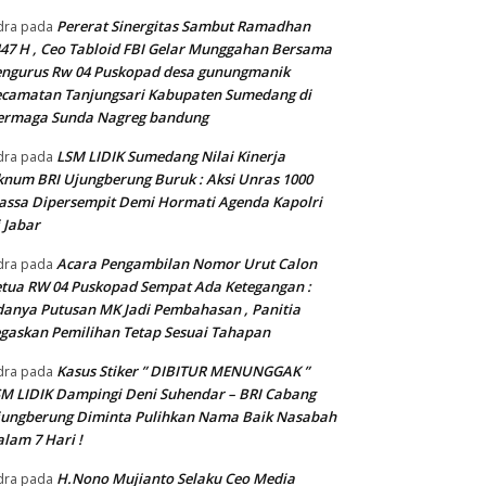
Pererat Sinergitas Sambut Ramadhan
dra
pada
47 H , Ceo Tabloid FBI Gelar Munggahan Bersama
engurus Rw 04 Puskopad desa gunungmanik
camatan Tanjungsari Kabupaten Sumedang di
ermaga Sunda Nagreg bandung
LSM LIDIK Sumedang Nilai Kinerja
dra
pada
num BRI Ujungberung Buruk : Aksi Unras 1000
ssa Dipersempit Demi Hormati Agenda Kapolri
 Jabar
Acara Pengambilan Nomor Urut Calon
dra
pada
tua RW 04 Puskopad Sempat Ada Ketegangan :
anya Putusan MK Jadi Pembahasan , Panitia
gaskan Pemilihan Tetap Sesuai Tahapan
Kasus Stiker ” DIBITUR MENUNGGAK ”
dra
pada
M LIDIK Dampingi Deni Suhendar – BRI Cabang
jungberung Diminta Pulihkan Nama Baik Nasabah
lam 7 Hari !
H.Nono Mujianto Selaku Ceo Media
dra
pada