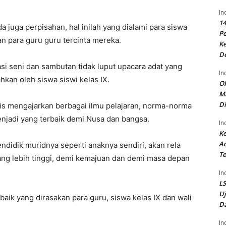
In
14
 juga perpisahan, hal inilah yang dialami para siswa
P
n para guru guru tercinta mereka.
Ke
D
si seni dan sambutan tidak luput upacara adat yang
In
hkan oleh siswa siswi kelas IX.
Ok
Ma
Di
mis mengajarkan berbagai ilmu pelajaran, norma-norma
njadi yang terbaik demi Nusa dan bangsa.
In
Ke
Ad
idik muridnya seperti anaknya sendiri, akan rela
Te
ng lebih tinggi, demi kemajuan dan demi masa depan
In
LS
U
, baik yang dirasakan para guru, siswa kelas IX dan wali
Da
In