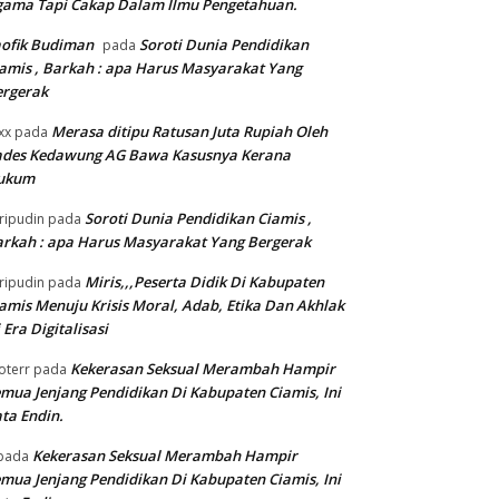
gama Tapi Cakap Dalam Ilmu Pengetahuan.
ofik Budiman
Soroti Dunia Pendidikan
pada
amis , Barkah : apa Harus Masyarakat Yang
ergerak
Merasa ditipu Ratusan Juta Rupiah Oleh
xx
pada
ades Kedawung AG Bawa Kasusnya Kerana
ukum
Soroti Dunia Pendidikan Ciamis ,
ripudin
pada
rkah : apa Harus Masyarakat Yang Bergerak
Miris,,,Peserta Didik Di Kabupaten
ripudin
pada
amis Menuju Krisis Moral, Adab, Etika Dan Akhlak
 Era Digitalisasi
Kekerasan Seksual Merambah Hampir
oterr
pada
mua Jenjang Pendidikan Di Kabupaten Ciamis, Ini
ta Endin.
Kekerasan Seksual Merambah Hampir
pada
mua Jenjang Pendidikan Di Kabupaten Ciamis, Ini