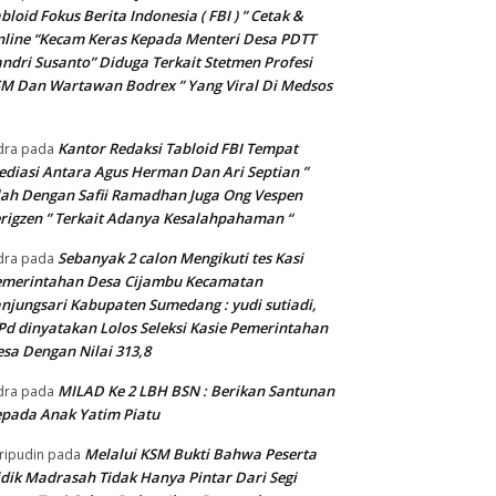
bloid Fokus Berita Indonesia ( FBI ) ” Cetak &
line “Kecam Keras Kepada Menteri Desa PDTT
ndri Susanto” Diduga Terkait Stetmen Profesi
M Dan Wartawan Bodrex ” Yang Viral Di Medsos
Kantor Redaksi Tabloid FBI Tempat
dra
pada
diasi Antara Agus Herman Dan Ari Septian ”
lah Dengan Safii Ramadhan Juga Ong Vespen
rigzen ” Terkait Adanya Kesalahpahaman “
Sebanyak 2 calon Mengikuti tes Kasi
dra
pada
emerintahan Desa Cijambu Kecamatan
njungsari Kabupaten Sumedang : yudi sutiadi,
Pd dinyatakan Lolos Seleksi Kasie Pemerintahan
sa Dengan Nilai 313,8
MILAD Ke 2 LBH BSN : Berikan Santunan
dra
pada
pada Anak Yatim Piatu
Melalui KSM Bukti Bahwa Peserta
ripudin
pada
dik Madrasah Tidak Hanya Pintar Dari Segi