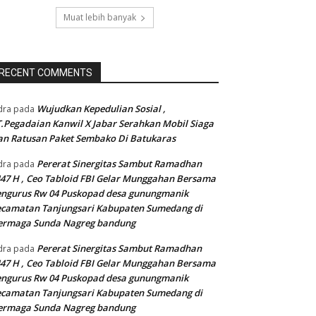
Muat lebih banyak
RECENT COMMENTS
Wujudkan Kepedulian Sosial ,
dra
pada
.Pegadaian Kanwil X Jabar Serahkan Mobil Siaga
n Ratusan Paket Sembako Di Batukaras
Pererat Sinergitas Sambut Ramadhan
dra
pada
47 H , Ceo Tabloid FBI Gelar Munggahan Bersama
engurus Rw 04 Puskopad desa gunungmanik
camatan Tanjungsari Kabupaten Sumedang di
ermaga Sunda Nagreg bandung
Pererat Sinergitas Sambut Ramadhan
dra
pada
47 H , Ceo Tabloid FBI Gelar Munggahan Bersama
engurus Rw 04 Puskopad desa gunungmanik
camatan Tanjungsari Kabupaten Sumedang di
ermaga Sunda Nagreg bandung