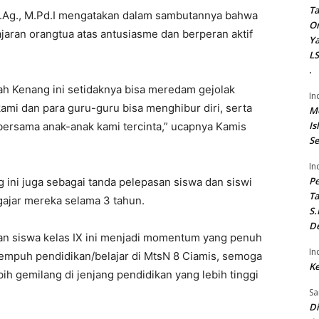
Ta
S.Ag., M.Pd.I mengatakan dalam sambutannya bahwa
On
jaran orangtua atas antusiasme dan berperan aktif
Ya
LS
.
isah Kenang ini setidaknya bisa meredam gejolak
In
mi dan para guru-guru bisa menghibur diri, serta
Me
Is
bersama anak-anak kami tercinta,” ucapnya Kamis
Se
In
P
 ini juga sebagai tanda pelepasan siswa dan siswi
Ta
gajar mereka selama 3 tahun.
S.
De
an siswa kelas IX ini menjadi momentum yang penuh
In
empuh pendidikan/belajar di MtsN 8 Ciamis, semoga
Ke
ih gemilang di jenjang pendidikan yang lebih tinggi
Sa
Di