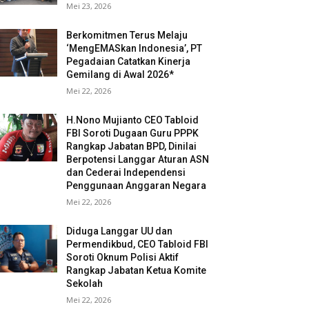
Mei 23, 2026
Berkomitmen Terus Melaju
‘MengEMASkan Indonesia’, PT
Pegadaian Catatkan Kinerja
Gemilang di Awal 2026*
Mei 22, 2026
H.Nono Mujianto CEO Tabloid
FBI Soroti Dugaan Guru PPPK
Rangkap Jabatan BPD, Dinilai
Berpotensi Langgar Aturan ASN
dan Cederai Independensi
Penggunaan Anggaran Negara
Mei 22, 2026
Diduga Langgar UU dan
Permendikbud, CEO Tabloid FBI
Soroti Oknum Polisi Aktif
Rangkap Jabatan Ketua Komite
Sekolah
Mei 22, 2026