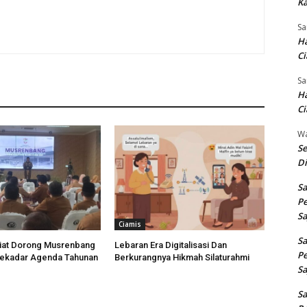
Ka
Sa
Ha
Ci
Sa
Ha
Ci
W
Se
Di
Sa
Pe
Sa
Ciamis
Sa
diat Dorong Musrenbang
Lebaran Era Digitalisasi Dan
Pe
Sekadar Agenda Tahunan
Berkurangnya Hikmah Silaturahmi
Sa
Sa