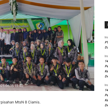
In
PT
Da
In
14
P
Ke
D
In
14
P
Ke
rpisahan MtsN 8 Ciamis.
D