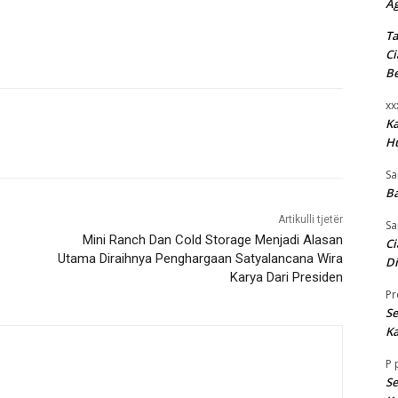
A
Ta
Ci
B
xx
K
H
Sa
Ba
Artikulli tjetër
Sa
Mini Ranch Dan Cold Storage Menjadi Alasan
Ci
Utama Diraihnya Penghargaan Satyalancana Wira
Di
Karya Dari Presiden
Pr
Se
Ka
P
Se